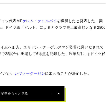
ドイツ代表MF
ケレム・デミルバイ
を獲得したと発表した。契
いる。ドイツ紙『ビルト』によるとクラブ史上最高額となる2800
ハイムへ加入。ユリアン・ナーゲルスマン監督に見いだされて
で28試合に出場して6得点を記録した。昨年5月にはドイツ代
イだが、
レヴァークーゼン
に加わることが決定した。
る記事をもっと見る