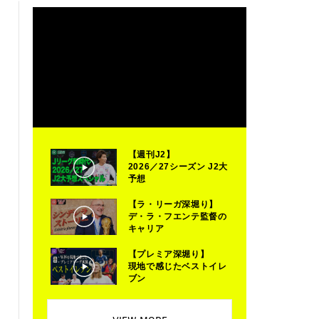
【週刊J2】
2026／27シーズン J2大
予想
【ラ・リーガ深堀り】
デ・ラ・フエンテ監督の
キャリア
【プレミア深堀り】
現地で感じたベストイレ
ブン