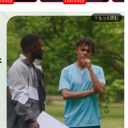
もっと読む
arrow_forward_ios