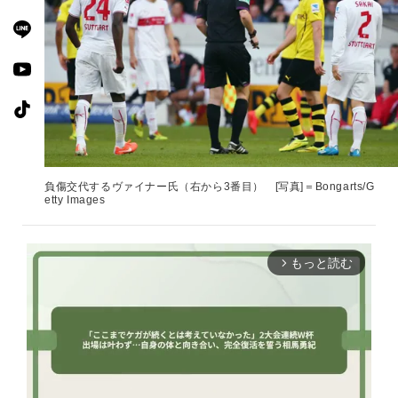
負傷交代するヴァイナー氏（右から3番目） [写真]＝Bongarts/G
etty Images
もっと読む
arrow_forward_ios