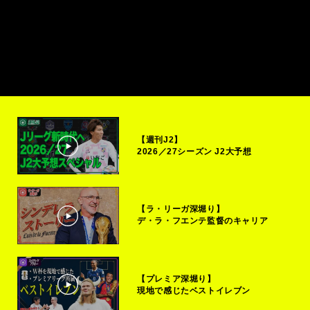
【週刊J2】
2026／27シーズン J2大予想
【ラ・リーガ深堀り】
デ・ラ・フエンテ監督のキャリア
【プレミア深堀り】
現地で感じたベストイレブン