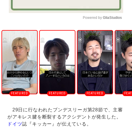
Powered by 
GliaStudios
U
n
m
u
t
e
29日に行なわれたブンデスリーガ第28節で、主審
がアキレス腱を断裂するアクシデントが発生した。
ドイツ
誌『キッカー』が伝えている。