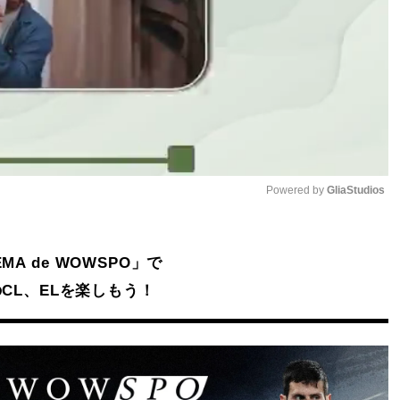
Powered by 
GliaStudios
Mute
MA de WOWSPO」で
CL、ELを楽しもう！