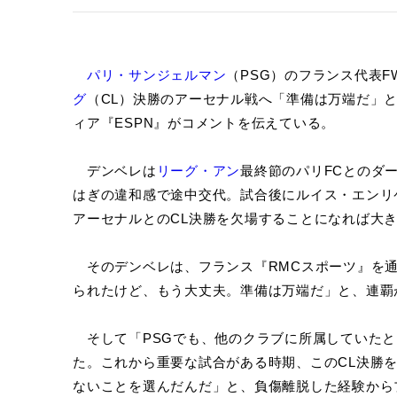
パリ・サンジェルマン
（PSG）のフランス代表F
グ
（CL）決勝のアーセナル戦へ「準備は万端だ」
ィア『ESPN』がコメントを伝えている。
デンベレは
リーグ・アン
最終節のパリFCとのダ
はぎの違和感で途中交代。試合後にルイス・エンリ
アーセナルとのCL決勝を欠場することになれば大
そのデンベレは、フランス『RMCスポーツ』を通
られたけど、もう大丈夫。準備は万端だ」と、連覇
そして「PSGでも、他のクラブに所属していたと
た。これから重要な試合がある時期、このCL決勝
ないことを選んだんだ」と、負傷離脱した経験から