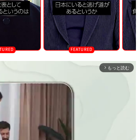
もっと読む
arrow_forward_ios