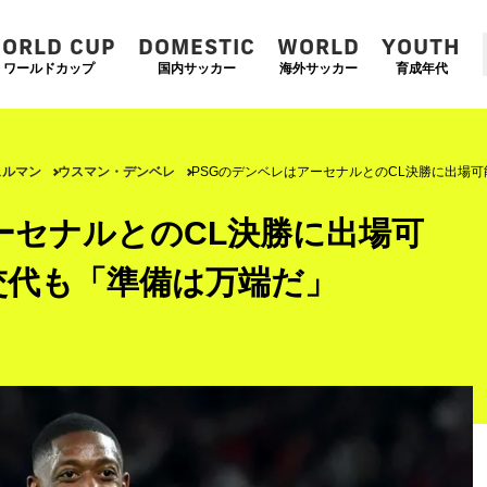
ORLD CUP
DOMESTIC
WORLD
YOUTH
ワールドカップ
国内サッカー
海外サッカー
育成年代
ェルマン
ウスマン・デンベレ
PSGのデンベレはアーセナルとのCL決勝に出場
ーセナルとのCL決勝に出場可
交代も「準備は万端だ」