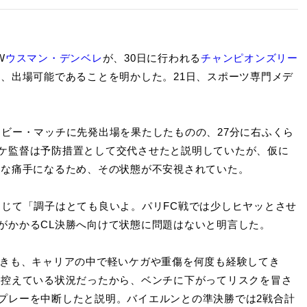
W
ウスマン・デンベレ
が、30日に行われる
チャンピオンズリー
と、出場可能であることを明かした。21日、スポーツ専門メデ
ービー・マッチに先発出場を果たしたものの、27分に右ふくら
ケ監督は予防措置として交代させたと説明していたが、仮に
きな痛手になるため、その状態が不安視されていた。
じて「調子はとても良いよ。パリFC戦では少しヒヤッとさせ
がかかるCL決勝へ向けて状態に問題はないと明言した。
きも、キャリアの中で軽いケガや重傷を何度も経験してき
を控えている状況だったから、ベンチに下がってリスクを冒さ
プレーを中断したと説明。バイエルンとの準決勝では2戦合計