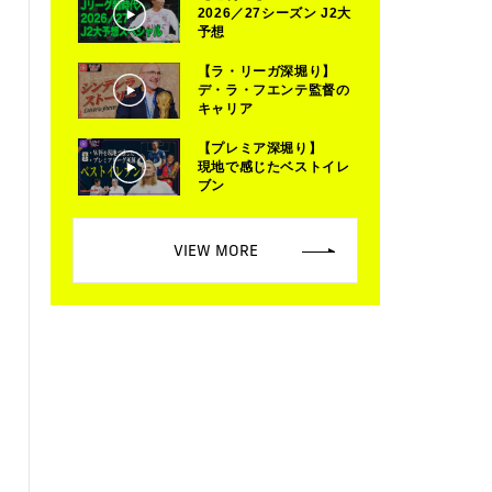
2026／27シーズン J2大
予想
【ラ・リーガ深堀り】
デ・ラ・フエンテ監督の
キャリア
【プレミア深堀り】
現地で感じたベストイレ
ブン
VIEW MORE