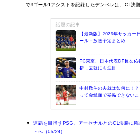
で3ゴール1アシストを記録したデンベレは、CL決
話題の記事
【最新版】2026年サッカ
ール・放送予定まとめ
FC東京、日本代表DF長友
拶…去就にも注目
中村敬斗の去就は如何に！？
って金銭面で妥協できないこ
ウ
連覇を目指すPSG、アーセナルとのCL決勝に
ス
トへ（05/29）
マ