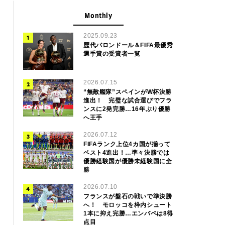
Monthly
2025.09.23
歴代バロンドール＆FIFA最優秀
選手賞の受賞者一覧
2026.07.15
“無敵艦隊”スペインがW杯決勝
進出！ 完璧な試合運びでフラ
ンスに2発完勝…16年ぶり優勝
へ王手
2026.07.12
FIFAランク上位4カ国が揃って
ベスト4進出！…準々決勝では
優勝経験国が優勝未経験国に全
勝
2026.07.10
フランスが盤石の戦いで準決勝
へ！ モロッコを枠内シュート
1本に抑え完勝…エンバペは8得
点目