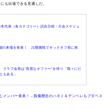
勝にも出場できる見通しだ。
ー日本代表（各カテゴリー）試合日程・大会スケジュ
佑都の来場を発表！ J1開幕戦でキックオフ前に挨
 クラブ会長は“良質なオファー”を待つ「我々にだ
ともある」
臨むメンバー発表！…負傷懸念のハキミ＆デンベレもブダペス