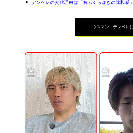
ン・
デンベレの交代理由は「右ふくらはぎの違和感」…
デ
ン
ベ
レ
ウスマン・デンベレ
の
関
連
記
事