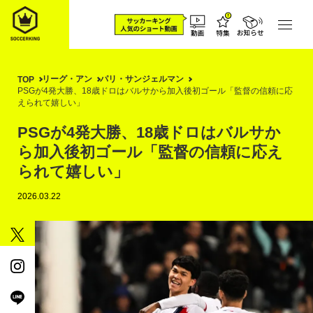
リーグ・アン
パリ・サンジェルマン
TOP
PSGが4発大勝、18歳ドロはバルサから加入後初ゴール「監督の信頼に応
えられて嬉しい」
PSGが4発大勝、18歳ドロはバルサか
ら加入後初ゴール「監督の信頼に応え
られて嬉しい」
2026.03.22