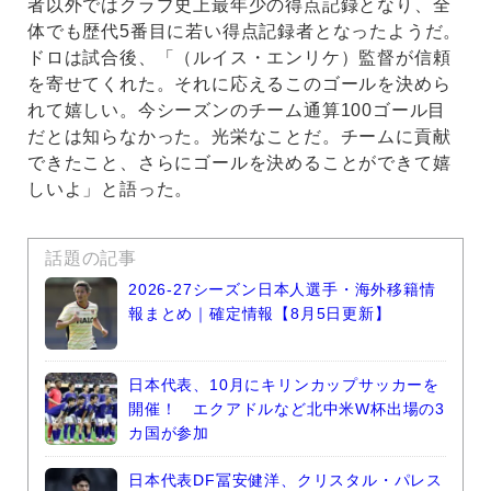
者以外ではクラブ史上最年少の得点記録となり、全
体でも歴代5番目に若い得点記録者となったようだ。
ドロは試合後、「（ルイス・エンリケ）監督が信頼
を寄せてくれた。それに応えるこのゴールを決めら
れて嬉しい。今シーズンのチーム通算100ゴール目
だとは知らなかった。光栄なことだ。チームに貢献
できたこと、さらにゴールを決めることができて嬉
しいよ」と語った。
話題の記事
2026-27シーズン日本人選手・海外移籍情
報まとめ｜確定情報【8月5日更新】
日本代表、10月にキリンカップサッカーを
開催！ エクアドルなど北中米W杯出場の3
カ国が参加
日本代表DF冨安健洋、クリスタル・パレス