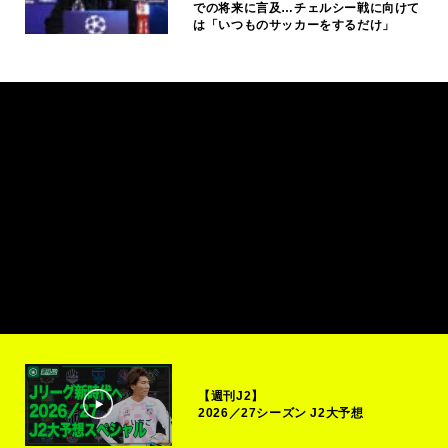
での将来に言及…チェルシー戦に向けて
は「いつものサッカーをするだけ」
【週刊J2】
2026／27シーズン J2大予想