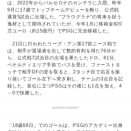
は、2022年からバルセロナのカンテラに入団。昨年
9月に17歳でトップチームデビューを飾り、公式戦
通算5試合に出場した。“ブラウグラナ”の将来を担う
逸材として期待されていたが、今年1月に移籍金820
万ユーロ（約15億円）でPSGに完全移籍した。
21日に行われたリーグ・アン第27節ニース戦で
は、相手が退場者を出して数的有利を得た76分か
ら、公式戦7試合目の出場を果たしたドロ。81分、
ペナルティエリア手前でパスを受け、ファーストタ
ッチで相手DFの逆を取ると、2タッチ目で右足を振
り抜いてゴール左下へ突き刺し、チームの3点目を記
録した。首位に立つPSGはその後にも1点を加え、4
－0で快勝した。
ADVERTISEMENT
「18歳68日」でのゴールは、PSGのアカデミー出身