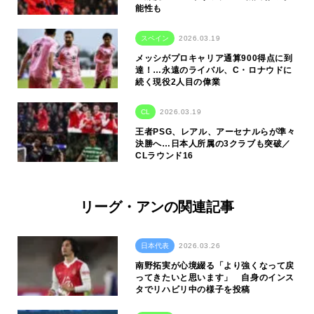
能性も
スペイン
2026.03.19
メッシがプロキャリア通算900得点に到
達！…永遠のライバル、C・ロナウドに
続く現役2人目の偉業
CL
2026.03.19
王者PSG、レアル、アーセナルらが準々
決勝へ…日本人所属の3クラブも突破／
CLラウンド16
リーグ・アンの関連記事
日本代表
2026.03.26
南野拓実が心境綴る「より強くなって戻
ってきたいと思います」 自身のインス
タでリハビリ中の様子を投稿