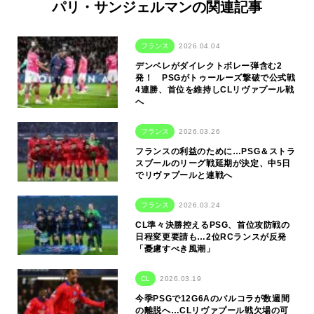
パリ・サンジェルマンの関連記事
フランス
2026.04.04
デンベレがダイレクトボレー弾含む2
発！ PSGがトゥールーズ撃破で公式戦
4連勝、首位を維持しCLリヴァプール戦
へ
フランス
2026.03.26
フランスの利益のために…PSG＆ストラ
スブールのリーグ戦延期が決定、中5日
でリヴァプールと連戦へ
フランス
2026.03.24
CL準々決勝控えるPSG、首位攻防戦の
日程変更要請も…2位RCランスが反発
「憂慮すべき風潮」
CL
2026.03.19
今季PSGで12G6Aのバルコラが数週間
の離脱へ…CLリヴァプール戦欠場の可