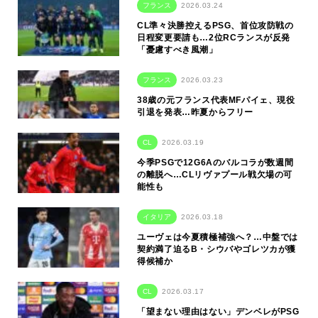
フランス
2026.03.24
CL準々決勝控えるPSG、首位攻防戦の
日程変更要請も…2位RCランスが反発
「憂慮すべき風潮」
フランス
2026.03.23
38歳の元フランス代表MFパイェ、現役
引退を発表…昨夏からフリー
CL
2026.03.19
今季PSGで12G6Aのバルコラが数週間
の離脱へ…CLリヴァプール戦欠場の可
能性も
イタリア
2026.03.18
ユーヴェは今夏積極補強へ？…中盤では
契約満了迫るB・シウバやゴレツカが獲
得候補か
CL
2026.03.17
「望まない理由はない」デンベレがPSG