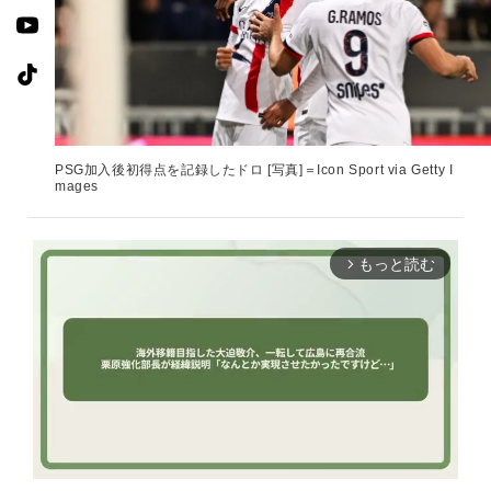
PSG加入後初得点を記録したドロ [写真]＝Icon Sport via Getty I
mages
もっと読む
arrow_forward_ios