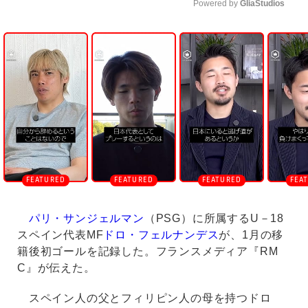
Powered by 
GliaStudios
U
n
m
u
t
e
パリ・サンジェルマン
（PSG）に所属するU－18
スペイン代表MF
ドロ・フェルナンデス
が、1月の移
籍後初ゴールを記録した。フランスメディア『RM
C』が伝えた。
スペイン人の父とフィリピン人の母を持つドロ