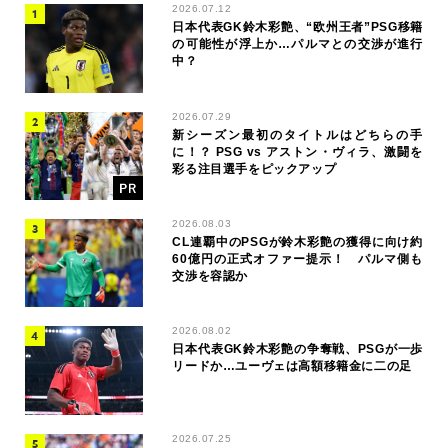
2026.07.12
日本代表GK鈴木彩艶、“欧州王者”PSG移籍
の可能性が浮上か…パルマとの交渉が進行
中？
2026.07.29
新シーズン最初のタイトルはどちらの手
に！？ PSG vs アストン・ヴィラ、激闘を
彩る注目選手をピックアップ
2026.08.03
CL連覇中のPSGが鈴木彩艶の獲得に向け約
60億円の正式オファー提示！ パルマ側も
交渉を容認か
2026.08.02
日本代表GK鈴木彩艶の争奪戦、PSGが一歩
リードか…ユーヴェは高額移籍金に二の足
2026.07.25