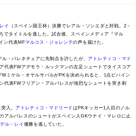
レイ
（スペイン国王杯）決勝でレアル・ソシエダと対戦。2－
ころでタイトルを逃した。試合後、スペインメディア『マル
イン代表MF
マルコス・ジョレンテ
の声を届けた。
デル・バレネチェアに先制点を許したが、
アトレティコ・マド
リア代表FWアデモラ・ルックマンの左足シュートでタイスコア
FWミケル・オヤルサバルがPKを決められると、1点ビハイン
チン代表FWフリアン・アルバレスが強烈なシュートを突き刺
に突入。
アトレティコ・マドリード
はPKキッカー1人目のノル
目のアルバレスのシュートがスペイン人GKウナイ・マレロに止
デル・レイ
優勝を逃していた。