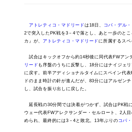
アトレティコ・マドリード
は18日、
コパ・デル・
2で突入したPK戦を3－4で落とし、あと一歩のと
カ』が、
アトレティコ・マドリード
に所属するスペ
試合はキックオフから約14秒後に同代表FWアン
リード
も序盤のうちに反撃し、18分にはナイジェ
に戻す。前半アディショナルタイムにスペイン代表
ドのまま時計の針が進んだが、83分にはアルゼン
し、試合を振り出しに戻した。
延長戦の30分間では決着がつかず、試合はPK戦
ウェー代表FWアレクサンダー・セルロート、2人
められ、最終的には3－4と敗北。13年ぶりの
コパ・