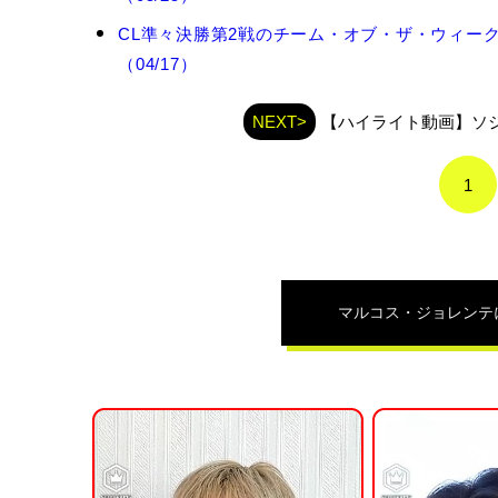
コ
ス・
CL準々決勝第2戦のチーム・オブ・ザ・ウィー
ジ
（04/17）
ョ
レ
ン
NEXT>
【ハイライト動画】ソ
テ
の
関
1
連
記
事
マルコス・ジョレンテ