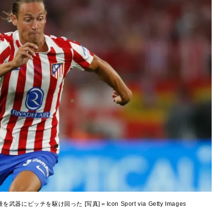
ッチを駆け回った [写真]＝Icon Sport via Getty Images