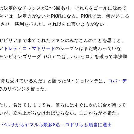
は決定的なチャンスが2〜3回あり、それらをゴールに沈めて
合では、決定力がないとPK戦になる。PK戦では、何が起こる
トさせ、勝利を掴んだ。それ以外に言いようがない」
セビリアまで来てくれたファンのみなさんのことを思うと、
アトレティコ・マドリード
のシーズンはまだ終わっていな
ャンピオンズリーグ（CL）では、バルセロナを破って準決勝
が待ち受けているんだ」と語ったM・ジョレンテは、
コパ・デ
でのリベンジを誓った。
だし、負けてしまっても、僕らにはすぐに次の試合が待って
いが、立ち上がらなければならない。ここからが本番だ」
 バルサからヤマルら最多8名…ロドリらも順当に選出