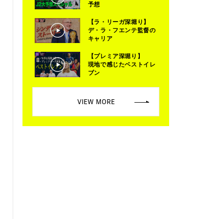
予想
【ラ・リーガ深堀り】
デ・ラ・フエンテ監督の
キャリア
【プレミア深堀り】
現地で感じたベストイレ
ブン
VIEW MORE