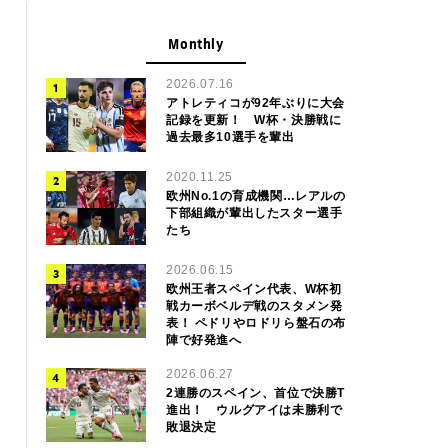
Monthly
2026.07.16
アトレティコが92年ぶりに大会
記録を更新！ W杯・決勝戦に
過去最多10選手を輩出
2020.11.25
欧州No.1の育成機関…レアルの
下部組織が輩出したスター選手
たち
2026.06.15
欧州王者スペイン代表、W杯初
戦カーボベルデ戦のスタメン発
表！ ペドリやロドリら盤石の布
陣で好発進へ
2026.06.27
2連勝のスペイン、首位で決勝T
進出！ ウルグアイは未勝利で
敗退決定