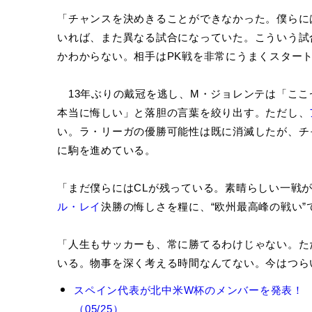
「チャンスを決めきることができなかった。僕らに
いれば、また異なる試合になっていた。こういう試
かわからない。相手はPK戦を非常にうまくスター
13年ぶりの戴冠を逃し、M・ジョレンテは「ここ
本当に悔しい」と落胆の言葉を絞り出す。ただし、
い。ラ・リーガの優勝可能性は既に消滅したが、チ
に駒を進めている。
「まだ僕らにはCLが残っている。素晴らしい一戦
ル・レイ
決勝の悔しさを糧に、“欧州最高峰の戦い”
「人生もサッカーも、常に勝てるわけじゃない。た
いる。物事を深く考える時間なんてない。今はつら
マ
スペイン代表が北中米W杯のメンバーを発表！
ル
（05/25）