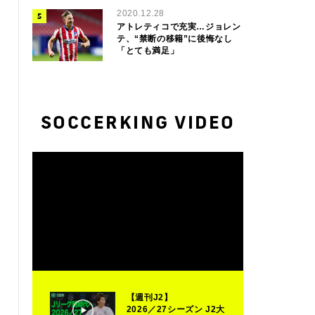
2020.12.28
アトレティコで充実…ジョレン
テ、“禁断の移籍”に後悔なし
「とても満足」
SOCCERKING VIDEO
【週刊J2】
2026／27シーズン J2大