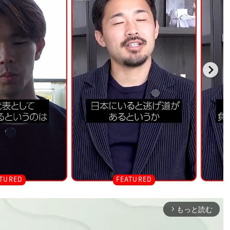
もっと読む
arrow_forward_ios