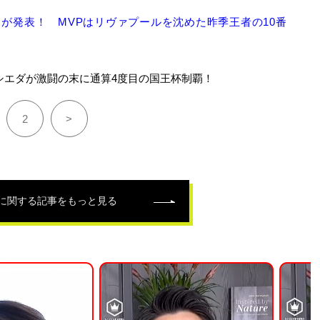
クが発表！ MVPはリヴァプールを沈めた昨季王者の10番
シエダが激闘の末に通算4度目の国王杯制覇！
2
>
に関する記事をもっと見る