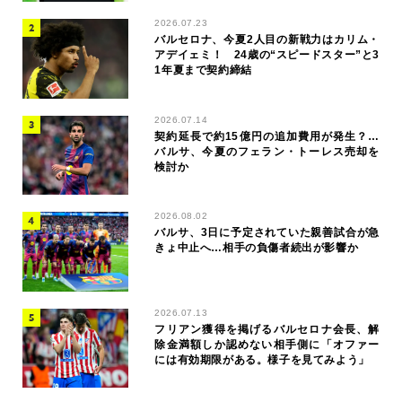
2026.07.23
バルセロナ、今夏2人目の新戦力はカリム・
アデイェミ！ 24歳の“スピードスター”と3
1年夏まで契約締結
2026.07.14
契約延長で約15億円の追加費用が発生？…
バルサ、今夏のフェラン・トーレス売却を
検討か
2026.08.02
バルサ、3日に予定されていた親善試合が急
きょ中止へ…相手の負傷者続出が影響か
2026.07.13
フリアン獲得を掲げるバルセロナ会長、解
除金満額しか認めない相手側に「オファー
には有効期限がある。様子を見てみよう」