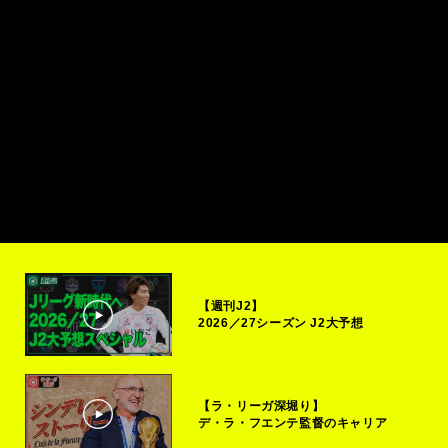
【週刊J2】
2026／27シーズン J2大予想
【ラ・リーガ深堀り】
デ・ラ・フエンテ監督のキャリア