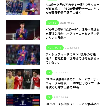
“スポーツ界のアカデミー賞”でサッカー
が存在感！…PSGが最優秀チーム、ヤマ
ルが最優秀若手選手に輝く
スペイン
2026.04.20
バルサの若き“ピボーテ”、復帰へ前進も
次節は欠場か…ハフィーニャ＆クリステ
ンセンも離脱中
イングランド
2026.04.18
ラッシュフォードにマンU復帰の可能
性？ 暫定監督「現時点では何も決まっ
ていない」
CL
2026.04.17
CL準々決勝第2戦のチーム・オブ・ザ・
ウィークが発表！ MVPはリヴァプール
を沈めた昨季王者の10番
CL
2026.04.16
CLベスト4が出揃う！…レアル撃破のバ