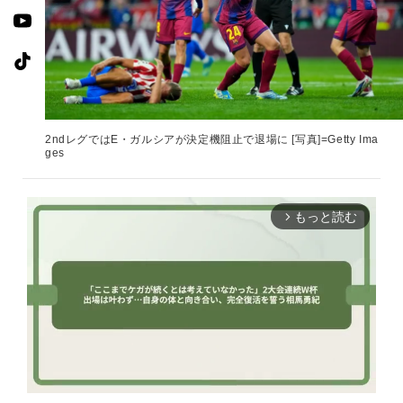
2ndレグではE・ガルシアが決定機阻止で退場に [写真]=Getty Ima
ges
もっと読む
arrow_forward_ios