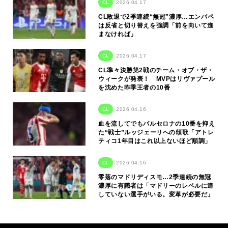
CL
2026.04.17
CL敗退で2季連続“無冠”濃厚…エンバペ
は反省と切り替えを強調「前を向いて進
まなければ」
CL
2026.04.17
CL準々決勝第2戦のチーム・オブ・ザ・
ウィークが発表！ MVPはリヴァプール
を沈めた昨季王者の10番
CL
2026.04.16
血を流してでもバルセロナの10番を抑え
た“戦士”ルッジェーリへの頌歌「アトレ
ティコ1年目はこれ以上ないほど順調」
CL
2026.04.16
零落のマドリディスモ…2季連続の無冠
濃厚に有識者は「マドリーのレベルに達
していない選手がいる。変革が必要だ」