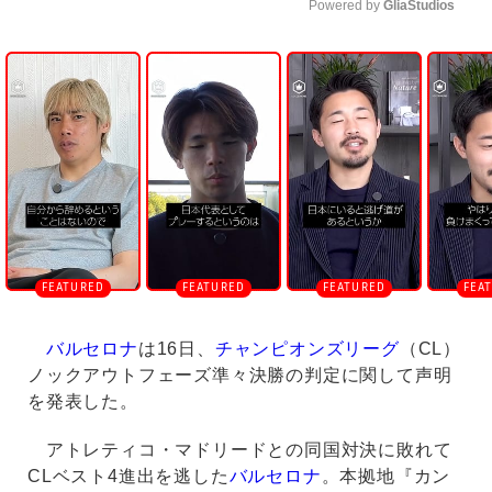
Powered by 
GliaStudios
U
n
m
u
t
e
バルセロナ
は16日、
チャンピオンズリーグ
（CL）
ノックアウトフェーズ準々決勝の判定に関して声明
を発表した。
アトレティコ・マドリードとの同国対決に敗れて
CLベスト4進出を逃した
バルセロナ
。本拠地『カン