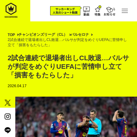
チャンピオンズリーグ（CL）
バルセロナ
TOP
2試合連続で退場者出しCL敗退…バルサが判定をめぐりUEFAに苦情申し
立て「損害をもたらした」
2試合連続で退場者出しCL敗退…バルサ
が判定をめぐりUEFAに苦情申し立て
「損害をもたらした」
2026.04.17