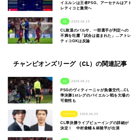
イエルンは王者PSG、アーセナルはアト
レティコと激突へ
CL
2026.04.15
CL敗退のバルサ、一部選手が判定への
不満を吐露「試合は盗まれた」…アトレ
ティコGKは反論
チャンピオンズリーグ（CL）の関連記事
CL
2026.04.21
PSGのヴィティーニャが負傷交代…CL
準決勝1stレグのバイエルン戦を欠場の
可能性も
リリース
2026.04.20
CL準決勝ライブビューイングの詳細が
決定！ 中村俊輔＆林陵平が出演