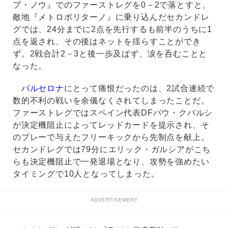
プ・ノウ』でのファーストレグを0－2で落とすと、
敵地『メトロポリターノ』に乗り込んだセカンドレ
グでは、24分までに2点を先行するも前半のうちに1
点を返され、その後はネットを揺らすことができ
ず。2戦合計2－3と後一歩及ばず、涙を呑むことと
なった。
バルセロナ
にとって痛恨だったのは、2試合連続で
数的不利の戦いを余儀なくされてしまったことだ。
ファーストレグではスペイン代表DFパウ・クバルシ
が決定機阻止によってレッドカードを提示され、そ
のプレーで与えたフリーキックから先制点を献上。
セカンドレグでは79分にエリック・ガルシアがこち
らも決定機阻止で一発退場となり、攻勢を強めたい
タイミングで10人となってしまった。
ADVERTISEMENT