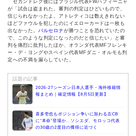
セカンドレグ後にはブラジル代表FWハフィーニャ
が「試合は盗まれた。審判の判定はひどいもので、
信じられなかったよ。アトレティコは数えきれない
ほどファウルを犯したのにイエローカードは一枚も
出なかった。
バルセロナ
が勝つことを恐れていたの
で、このような判定になったのだと信じたい」と審
判を痛烈に批判したほか、オランダ代表MFフレンキ
ー・デ・ヨングやスペイン代表MFダニ・オルモも判
定への不満を漏らしていた。
話題の記事
2026-27シーズン日本人選手・海外移籍情
報まとめ｜確定情報【8月5日更新】
喜多壱也もポジション争いに加わる左CB
に“本命”登場か…ソシエダ、モロッコ代表
の30歳の2度目の獲得に近づく