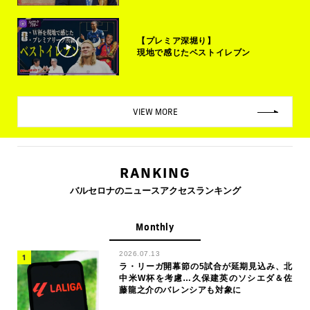
【プレミア深堀り】
現地で感じたベストイレブン
VIEW MORE
RANKING
バルセロナのニュースアクセスランキング
Monthly
2026.07.13
ラ・リーガ開幕節の5試合が延期見込み、北
中米W杯を考慮…久保建英のソシエダ＆佐
藤龍之介のバレンシアも対象に