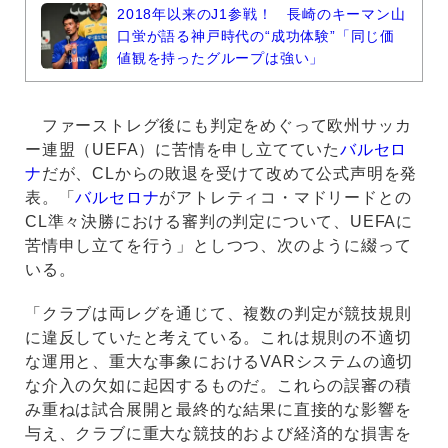
2018年以来のJ1参戦！ 長崎のキーマン山
口蛍が語る神戸時代の“成功体験”「同じ価
値観を持ったグループは強い」
ファーストレグ後にも判定をめぐって欧州サッカ
ー連盟（UEFA）に苦情を申し立てていた
バルセロ
ナ
だが、CLからの敗退を受けて改めて公式声明を発
表。「
バルセロナ
がアトレティコ・マドリードとの
CL準々決勝における審判の判定について、UEFAに
苦情申し立てを行う」としつつ、次のように綴って
いる。
「クラブは両レグを通じて、複数の判定が競技規則
に違反していたと考えている。これは規則の不適切
な運用と、重大な事象におけるVARシステムの適切
な介入の欠如に起因するものだ。これらの誤審の積
み重ねは試合展開と最終的な結果に直接的な影響を
与え、クラブに重大な競技的および経済的な損害を