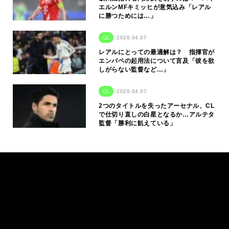
エルンMFキミッヒが意気込み「レアル
に勝つためには…」
CL
2026.04.07
レアルにとっての最適解は？ 指揮官が
エンバペの起用法について言及「彼を欲
しがらない監督など…」
CL
2026.04.07
2つのタイトルを失ったアーセナル、CL
で仕切り直しの白星となるか…アルテタ
監督「勝利に飢えている」