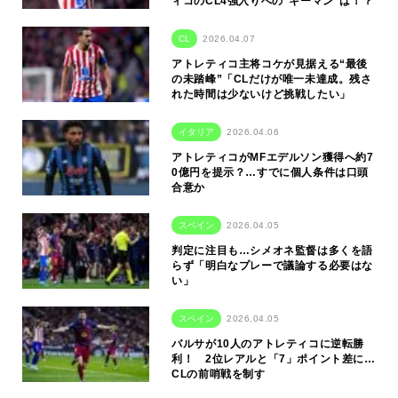
ィコのCL4強入りへの“キーマン”は！？
CL
2026.04.07
アトレティコ主将コケが見据える“最後
の未踏峰”「CLだけが唯一未達成。残さ
れた時間は少ないけど挑戦したい」
イタリア
2026.04.06
アトレティコがMFエデルソン獲得へ約7
0億円を提示？…すでに個人条件は口頭
合意か
スペイン
2026.04.05
判定に注目も…シメオネ監督は多くを語
らず「明白なプレーで議論する必要はな
い」
スペイン
2026.04.05
バルサが10人のアトレティコに逆転勝
利！ 2位レアルと「7」ポイント差に…
CLの前哨戦を制す