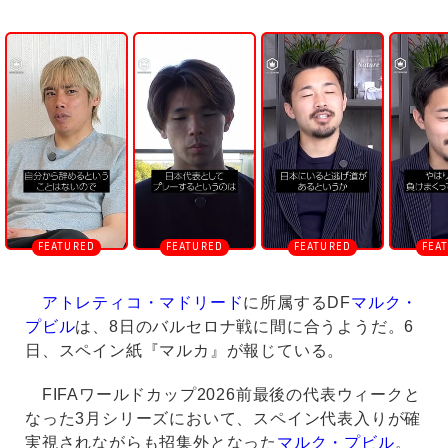
U
n
m
u
t
e
アトレティコ・マドリード
に所属するDF
マルク・
プビル
は、8日のバルセロナ戦に間に合うようだ。6
日、スペイン紙『マルカ』が報じている。
FIFAワールドカップ2026前最後の代表ウィークと
なった3月シリーズにおいて、スペイン代表入りが確
実視されながらも招集外となった
マルク・プビル
。