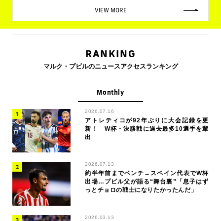
VIEW MORE
RANKING
マルク・プビルのニュースアクセスランキング
Monthly
2026.07.16
アトレティコが92年ぶりに大会記録を更
新！ W杯・決勝戦に過去最多10選手を輩
出
2026.07.13
約半年前までベンチ→スペイン代表でW杯
出場…プビル父が語る“舞台裏”「息子はず
っとチョロの戦士になりたかったんだ」
2026.03.13