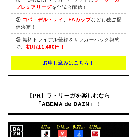
プレミアリーグ
を全試合配信！
②
コパ・デル・レイ
、
FAカップ
なども独占配
信決定！
③
無料トライアル登録＆サッカーパック契約
で、
初月は1,400円！
お申し込みはこちら！
【PR】ラ・リーガを楽しむなら
「ABEMA de DAZN」！