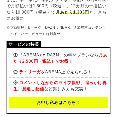
で月額払いは1,600円（税込）、12カ月の一括払い
なら16,000円（税込）で
月あたり1,333円
と、さら
にお得に！
※プロ野球、Bリーグ、DAZN LINEAR、追加有料コンテンツ
（ペイ・パー・ビュー）は対象外。
①
「ABEMA de DAZN」の年間プランなら
月あ
たり2,500円（税込）でお得！
②
ラ・リーガ
をABEMA上で見られる！
③
コメントしながらのライブ観戦
、
追っかけ再
生
、
見逃し配信
など楽しみ方も充実！
お申し込みはこちら！