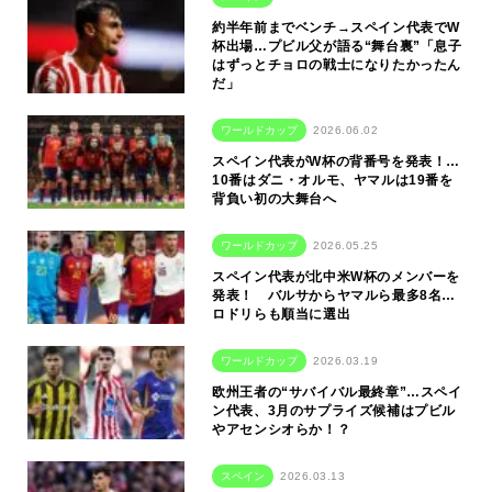
約半年前までベンチ→スペイン代表でW
杯出場…プビル父が語る“舞台裏”「息子
はずっとチョロの戦士になりたかったん
だ」
ワールドカップ
2026.06.02
スペイン代表がW杯の背番号を発表！…
10番はダニ・オルモ、ヤマルは19番を
背負い初の大舞台へ
ワールドカップ
2026.05.25
スペイン代表が北中米W杯のメンバーを
発表！ バルサからヤマルら最多8名…
ロドリらも順当に選出
ワールドカップ
2026.03.19
欧州王者の“サバイバル最終章”…スペイ
ン代表、3月のサプライズ候補はプビル
やアセンシオらか！？
スペイン
2026.03.13