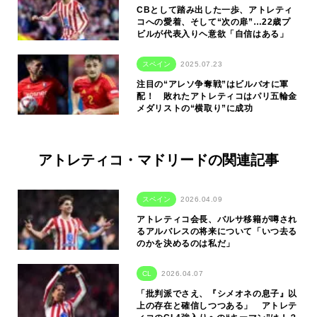
CBとして踏み出した一歩、アトレティ
コへの愛着、そして“次の扉”…22歳プ
ビルが代表入りヘ意欲「自信はある」
スペイン
2025.07.23
注目の“アレソ争奪戦”はビルバオに軍
配！ 敗れたアトレティコはパリ五輪金
メダリストの“横取り”に成功
アトレティコ・マドリードの関連記事
スペイン
2026.04.09
アトレティコ会長、バルサ移籍が噂され
るアルバレスの将来について「いつ去る
のかを決めるのは私だ」
CL
2026.04.07
「批判派でさえ、『シメオネの息子』以
上の存在と確信しつつある」 アトレテ