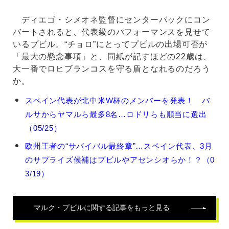
ディエゴ・シメオネ監督にセンターバックにコン
バートされると、代表級のパフォーマンスを見せて
いるプビル。“チョロ”にとってプビルの出場可否が
「最大の懸念事項」と、同紙が記すほどの22歳は、
大一番でロヒブランコスを守る盾となれるのだろう
か。
マ
スペイン代表が北中米W杯のメンバーを発表！ バ
ル
ルサからヤマルら最多8名…ロドリらも順当に選出
ク・
プ
（05/25）
ビ
欧州王者の“サバイバル最終章”…スペイン代表、3月
ル
の
のサプライズ候補はプビルやアセンシオらか！？（0
関
3/19）
連
記
事
マルク・プビル
に関する記事をもっと見る