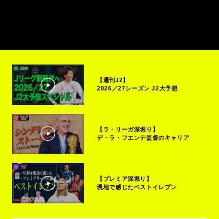
【週刊J2】
2026／27シーズン J2大予想
【ラ・リーガ深堀り】
デ・ラ・フエンテ監督のキャリア
【プレミア深堀り】
現地で感じたベストイレブン