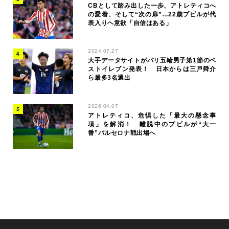
CBとして踏み出した一歩、アトレティコへ
の愛着、そして“次の扉”…22歳プビルが代
表入りヘ意欲「自信はある」
2024.07.27
大手データサイトがパリ五輪男子第1節のベ
ストイレブン発表！ 日本からは三戸舜介
ら最多3名選出
2026.04.07
アトレティコ、危惧した「最大の懸念事
項」を解消！ 離脱中のプビルが“大一
番”バルセロナ戦出場へ