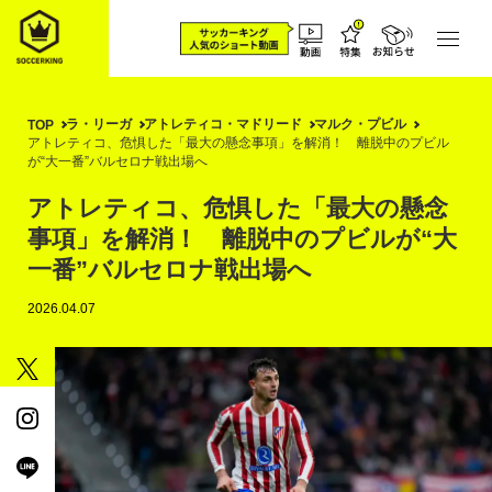
ラ・リーガ
アトレティコ・マドリード
マルク・プビル
TOP
アトレティコ、危惧した「最大の懸念事項」を解消！ 離脱中のプビル
が“大一番”バルセロナ戦出場へ
アトレティコ、危惧した「最大の懸念
事項」を解消！ 離脱中のプビルが“大
一番”バルセロナ戦出場へ
2026.04.07