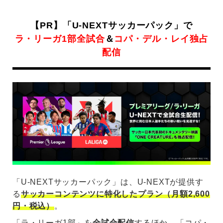
【PR】「U-NEXTサッカーパック」で
ラ・リーガ1部全試合
＆
コパ・デル・レイ独占
配信
「U-NEXTサッカーパック」は、U-NEXTが提供す
る
サッカーコンテンツに特化したプラン（月額2,600
円・税込）
。
「ラ・リーガ1部」を
全試合配信
するほか、「コパ・