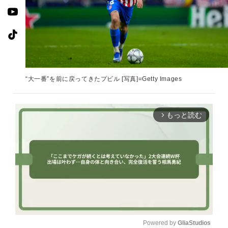
“大一番”を前に戻ってきたプビル [写真]=Getty Images
もっと読む
arrow_forward_ios
Powered by 
GliaStudios