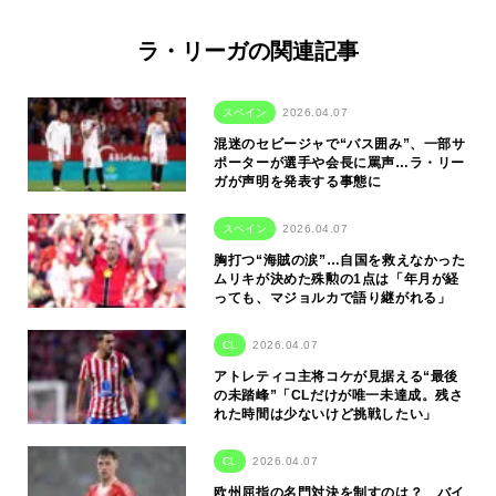
ラ・リーガの関連記事
スペイン
2026.04.07
混迷のセビージャで“バス囲み”、一部サ
ポーターが選手や会長に罵声…ラ・リー
ガが声明を発表する事態に
スペイン
2026.04.07
胸打つ“海賊の涙”…自国を救えなかった
ムリキが決めた殊勲の1点は「年月が経
っても、マジョルカで語り継がれる」
CL
2026.04.07
アトレティコ主将コケが見据える“最後
の未踏峰”「CLだけが唯一未達成。残さ
れた時間は少ないけど挑戦したい」
CL
2026.04.07
欧州屈指の名門対決を制すのは？ バイ