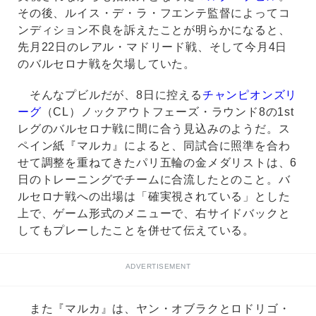
その後、ルイス・デ・ラ・フエンテ監督によってコ
ンディション不良を訴えたことが明らかになると、
先月22日のレアル・マドリード戦、そして今月4日
のバルセロナ戦を欠場していた。
そんなプビルだが、8日に控える
チャンピオンズリ
ーグ
（CL）ノックアウトフェーズ・ラウンド8の1st
レグのバルセロナ戦に間に合う見込みのようだ。ス
ペイン紙『マルカ』によると、同試合に照準を合わ
せて調整を重ねてきたパリ五輪の金メダリストは、6
日のトレーニングでチームに合流したとのこと。バ
ルセロナ戦への出場は「確実視されている」とした
上で、ゲーム形式のメニューで、右サイドバックと
してもプレーしたことを併せて伝えている。
ADVERTISEMENT
また『マルカ』は、ヤン・オブラクとロドリゴ・