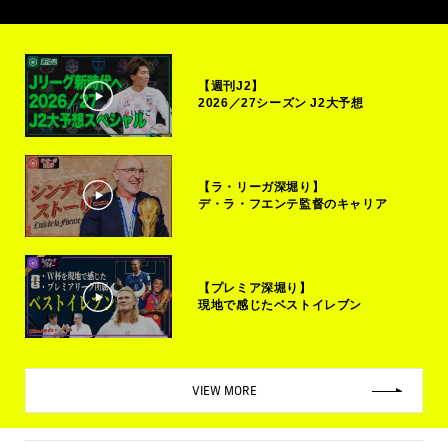
【週刊J2】
2026／27シーズン J2大予想
【ラ・リーガ深堀り】
デ・ラ・フエンテ監督のキャリア
【プレミア深堀り】
現地で感じたベストイレブン
VIEW MORE