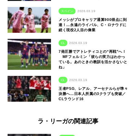
スペイン
2026.03.19
メッシがプロキャリア通算900得点に到
達！…永遠のライバル、C・ロナウドに
続く現役2人目の偉業
CL
2026.03.19
7発圧勝でアトレティコとの“再戦”へ！
MFフェルミン「彼らの実力はわかっ
ている。あのときの教訓を活かさないと
ね」
CL
2026.03.19
王者PSG、レアル、アーセナルらが準々
決勝へ…日本人所属の3クラブも突破／
CLラウンド16
ラ・リーガの関連記事