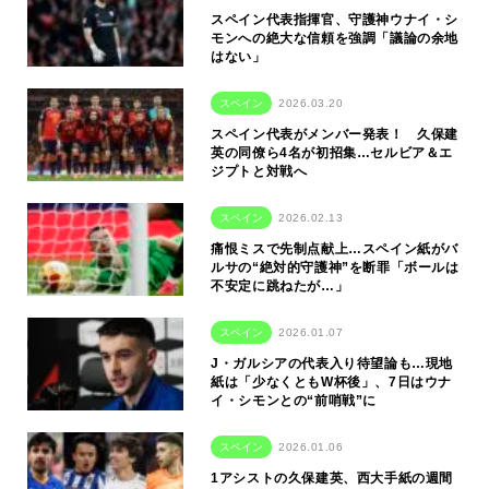
スペイン代表指揮官、守護神ウナイ・シ
モンへの絶大な信頼を強調「議論の余地
はない」
スペイン
2026.03.20
スペイン代表がメンバー発表！ 久保建
英の同僚ら4名が初招集…セルビア＆エ
ジプトと対戦へ
スペイン
2026.02.13
痛恨ミスで先制点献上…スペイン紙がバ
ルサの“絶対的守護神”を断罪「ボールは
不安定に跳ねたが…」
スペイン
2026.01.07
J・ガルシアの代表入り待望論も…現地
紙は「少なくともW杯後」、7日はウナ
イ・シモンとの“前哨戦”に
スペイン
2026.01.06
1アシストの久保建英、西大手紙の週間