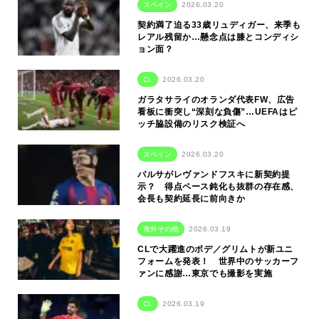
スペイン
2026.03.20
契約満了迫る33歳リュディガー、来季も
レアル残留か…懸念点は膝とコンディシ
ョン面？
CL
2026.03.20
ガラタサライのオランダ代表FW、広告
看板に衝突し“深刻な負傷”…UEFAはピ
ッチ脇設備のリスク検証へ
スペイン
2026.03.20
バルサがレヴァンドフスキに新契約提
示？ 得点ペース鈍化も抜群の存在感、
会長も契約延長に前向きか
海外その他
2026.03.19
CLで大躍進のボデ／グリムトが新ユニ
フォームを発表！ 世界中のサッカーフ
ァンに感謝…東京でも撮影を実施
CL
2026.03.19