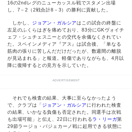
16の2ndレグのニューカッスル戦でスタメン出場
し、7－2（2戦合計8－3）の勝利に貢献した。
しかし、
ジョアン・ガルシア
はこの試合の終盤に
左足のふくらはぎを痛めており、83分にGKヴォイチ
ェフ・シュチェスニーとの交代を余儀なくされてい
た。スペインメディア『アス』は試合後、「単なる
筋肉の張りに苦しんだだけだったが、数週間の離脱
が見込まれる」と報道。軽傷でありながらも、4月以
降に復帰するとの見方を示していた。
ADVERTISEMENT
それでも検査の結果、大事に至らなかったよう
で、クラブは「
ジョアン・ガルシア
に行われた検査
の結果、いかなる負傷も否定された。同選手は次戦
も出場可能」と伝え、22日に行われる
ラ・リーガ
第
29節ラージョ・バジェカーノ戦に起用できる状態に