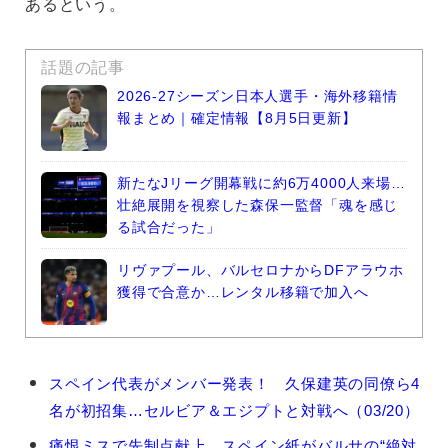
あるという。
話題の記事
2026-27シーズン日本人選手・海外移籍情
報まとめ｜確定情報【8月5日更新】
新たなJリーグ開幕戦に約6万4000人来場…
壮絶展開を視察した森保一監督「魂を感じ
る試合だった」
リヴァプール、バルセロナからDFアラウホ
獲得で合意か…レンタル移籍で加入へ
ジ
スペイン代表がメンバー発表！ 久保建英の同僚ら4
ョ
名が初招集…セルビア＆エジプトと対戦へ（03/20）
ア
ン・
痛恨ミスで先制点献上…スペイン紙がバルサの“絶対