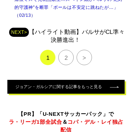
ガ
的守護神”を断罪「ボールは不安定に跳ねたが…」
ル
シ
（02/13）
ア
の
【ハイライト動画】バルサがCL準々
関
NEXT>
連
決勝進出！
記
事
1
2
>
ジョアン・ガルシア
に関する記事をもっと見る
【PR】「U-NEXTサッカーパック」で
ラ・リーガ1部全試合
＆
コパ・デル・レイ独占
配信