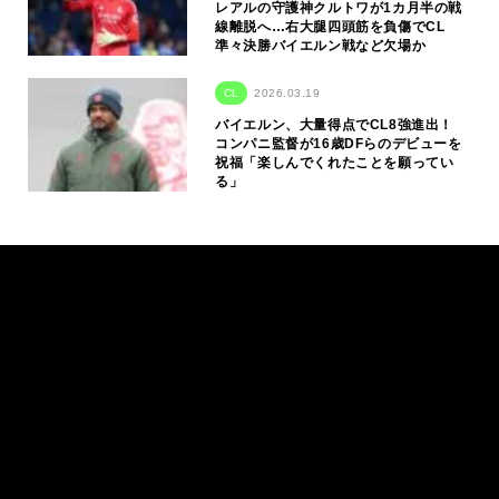
レアルの守護神クルトワが1カ月半の戦
線離脱へ…右大腿四頭筋を負傷でCL
準々決勝バイエルン戦など欠場か
CL
2026.03.19
バイエルン、大量得点でCL8強進出！
コンパニ監督が16歳DFらのデビューを
祝福「楽しんでくれたことを願ってい
る」