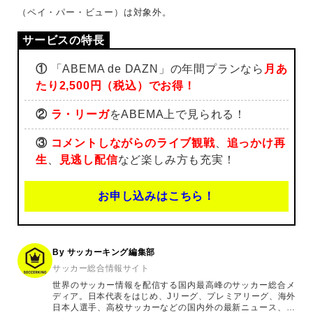
（ペイ・パー・ビュー）は対象外。
①
「ABEMA de DAZN」の年間プランなら
月あ
たり2,500円（税込）でお得！
②
ラ・リーガ
をABEMA上で見られる！
③
コメントしながらのライブ観戦
、
追っかけ再
生
、
見逃し配信
など楽しみ方も充実！
お申し込みはこちら！
By サッカーキング編集部
サッカー総合情報サイト
世界のサッカー情報を配信する国内最高峰のサッカー総合メ
ディア。日本代表をはじめ、Jリーグ、プレミアリーグ、海外
日本人選手、高校サッカーなどの国内外の最新ニュース、コ