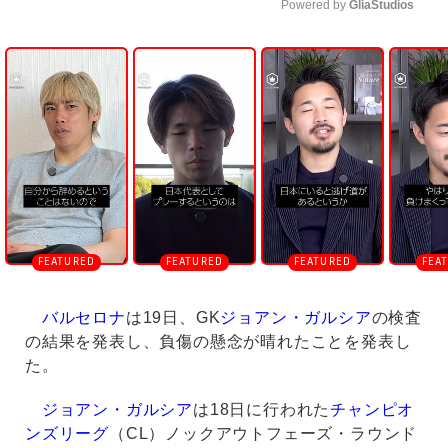
Powered by 
GliaStudios
U
n
m
u
t
e
バルセロナ
は19日、GK
ジョアン・ガルシア
の検査
の結果を発表し、負傷の懸念が晴れたことを発表し
た。
ジョアン・ガルシア
は18日に行われた
チャンピオ
ンズリーグ
（CL）ノックアウトフェーズ・ラウンド