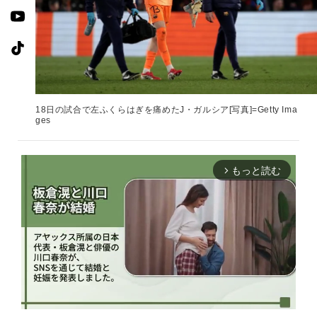
18日の試合で左ふくらはぎを痛めたJ・ガルシア[写真]=Getty Ima
ges
もっと読む
arrow_forward_ios