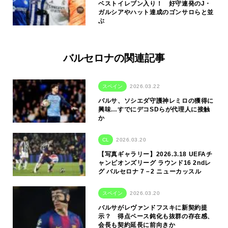
ベストイレブン入り！ 好守連発のJ・
ガルシアやハット達成のゴンサロらと並
ぶ
バルセロナの関連記事
スペイン
2026.03.22
バルサ、ソシエダ守護神レミロの獲得に
興味…すでにデコSDらが代理人に接触
か
CL
2026.03.20
【写真ギャラリー】2026.3.18 UEFAチ
ャンピオンズリーグ ラウンド16 2ndレ
グ バルセロナ 7－2 ニューカッスル
スペイン
2026.03.20
バルサがレヴァンドフスキに新契約提
示？ 得点ペース鈍化も抜群の存在感、
会長も契約延長に前向きか