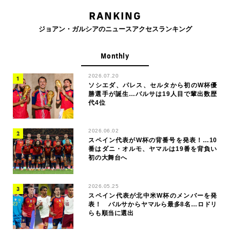
RANKING
ジョアン・ガルシアのニュースアクセスランキング
Monthly
2026.07.20
ソシエダ、パレス、セルタから初のW杯優
勝選手が誕生…バルサは19人目で輩出数歴
代4位
2026.06.02
スペイン代表がW杯の背番号を発表！…10
番はダニ・オルモ、ヤマルは19番を背負い
初の大舞台へ
2026.05.25
スペイン代表が北中米W杯のメンバーを発
表！ バルサからヤマルら最多8名…ロドリ
らも順当に選出