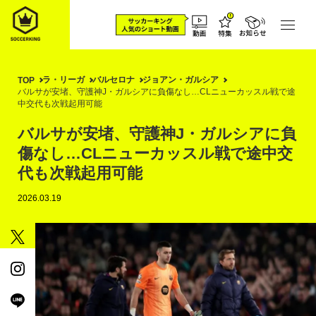
ラ・リーガ
バルセロナ
ジョアン・ガルシア
TOP
バルサが安堵、守護神J・ガルシアに負傷なし…CLニューカッスル戦で途
中交代も次戦起用可能
バルサが安堵、守護神J・ガルシアに負
傷なし…CLニューカッスル戦で途中交
代も次戦起用可能
2026.03.19