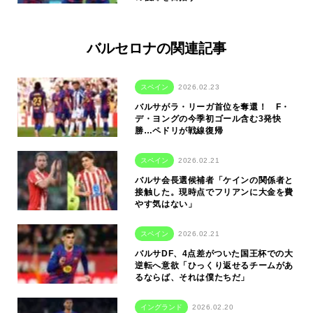
バルセロナの関連記事
スペイン
2026.02.23
バルサがラ・リーガ首位を奪還！ F・
デ・ヨングの今季初ゴール含む3発快
勝…ペドリが戦線復帰
スペイン
2026.02.21
バルサ会長選候補者「ケインの関係者と
接触した。現時点でフリアンに大金を費
やす気はない」
スペイン
2026.02.21
バルサDF、4点差がついた国王杯での大
逆転へ意欲「ひっくり返せるチームがあ
るならば、それは僕たちだ」
イングランド
2026.02.20