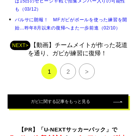
ば15日のセビージャ戦で招集メンバー入りの可能性
の
関
も（03/12）
連
バルサに朗報！ MFガビがボールを使った練習を開
記
事
始…昨年8月以来の復帰へまた一歩前進（02/10）
【動画】チームメイトが作った花道
NEXT>
を通り、ガビが練習に復帰！
1
2
>
ガビ
に関する記事をもっと見る
【PR】「U-NEXTサッカーパック」で