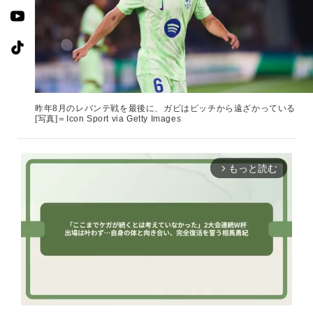
昨年8月のレバンテ戦を最後に、ガビはピッチから遠ざかっている
[写真]＝Icon Sport via Getty Images
もっと読む
arrow_forward_ios