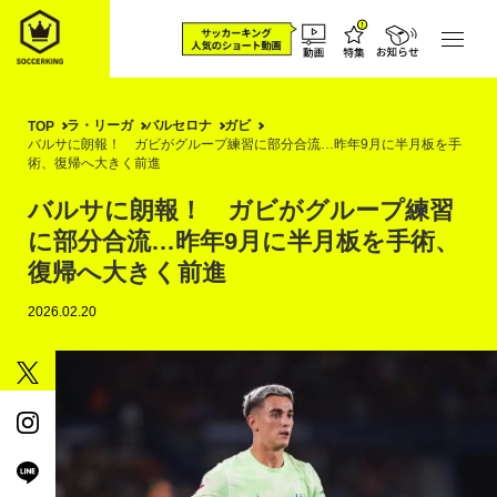
ラ・リーガ
バルセロナ
ガビ
TOP
バルサに朗報！ ガビがグループ練習に部分合流…昨年9月に半月板を手
術、復帰へ大きく前進
バルサに朗報！ ガビがグループ練習
に部分合流…昨年9月に半月板を手術、
復帰へ大きく前進
2026.02.20