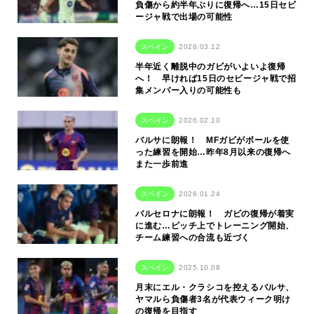
負傷から約半年ぶりに復帰へ…15日セビ
ージャ戦で出場の可能性
スペイン
2026.03.12
半年近く離脱中のガビがいよいよ復帰
へ！ 早ければ15日のセビージャ戦で招
集メンバー入りの可能性も
スペイン
2026.02.10
バルサに朗報！ MFガビがボールを使
った練習を開始…昨年8月以来の復帰へ
また一歩前進
スペイン
2026.01.24
バルセロナに朗報！ ガビの復帰が着実
に進む…ピッチ上でトレーニング開始、
チーム練習への合流も近づく
スペイン
2025.10.08
月末にエル・クラシコを控えるバルサ、
ヤマルら負傷者3名が代表ウィーク明け
の復帰を目指す