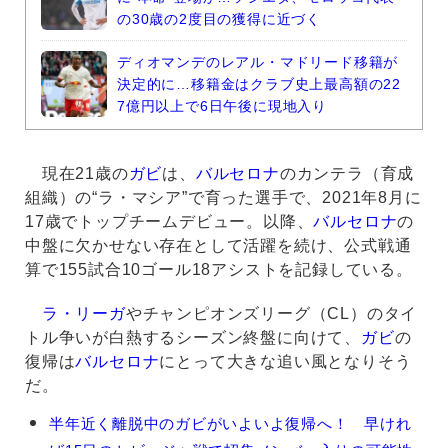
の30歳の2度目の獲得に近づく
ディオマンデのレアル・マドリード移籍が
決定的に…移籍金はクラブ史上最高額の22
7億円以上で6日午後に現地入り
現在21歳の
ガビ
は、
バルセロナ
のカンテラ（育成
組織）の“ラ・マシア”で育った選手で、2021年8月に
17歳でトップチームデビュー。以降、
バルセロナ
の
中盤に欠かせない存在として活躍を続け、公式戦通
算で155試合10ゴール18アシストを記録している。
ラ・リーガ
やチャンピオンズリーグ（CL）のタイ
トル争いが白熱するシーズン終盤に向けて、
ガビ
の
復帰は
バルセロナ
にとって大きな追い風となりそう
だ。
ガ
半年近く離脱中のガビがいよいよ復帰へ！ 早けれ
ビ