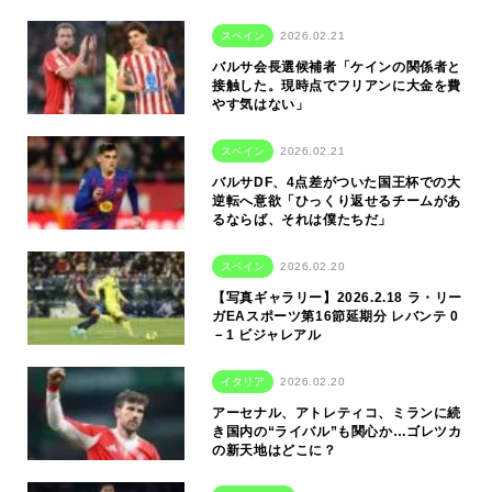
スペイン
2026.02.21
バルサ会長選候補者「ケインの関係者と
接触した。現時点でフリアンに大金を費
やす気はない」
スペイン
2026.02.21
バルサDF、4点差がついた国王杯での大
逆転へ意欲「ひっくり返せるチームがあ
るならば、それは僕たちだ」
スペイン
2026.02.20
【写真ギャラリー】2026.2.18 ラ・リー
ガEAスポーツ第16節延期分 レバンテ 0
－1 ビジャレアル
イタリア
2026.02.20
アーセナル、アトレティコ、ミランに続
き国内の“ライバル”も関心か…ゴレツカ
の新天地はどこに？