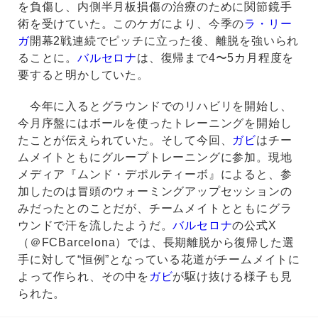
を負傷し、内側半月板損傷の治療のために関節鏡手
術を受けていた。このケガにより、今季の
ラ・リー
ガ
開幕2戦連続でピッチに立った後、離脱を強いられ
ることに。
バルセロナ
は、復帰まで4〜5カ月程度を
要すると明かしていた。
今年に入るとグラウンドでのリハビリを開始し、
今月序盤にはボールを使ったトレーニングを開始し
たことが伝えられていた。そして今回、
ガビ
はチー
ムメイトともにグループトレーニングに参加。現地
メディア『ムンド・デポルティーボ』によると、参
加したのは冒頭のウォーミングアップセッションの
みだったとのことだが、チームメイトとともにグラ
ウンドで汗を流したようだ。
バルセロナ
の公式X
（＠FCBarcelona）では、長期離脱から復帰した選
手に対して“恒例”となっている花道がチームメイトに
よって作られ、その中を
ガビ
が駆け抜ける様子も見
られた。