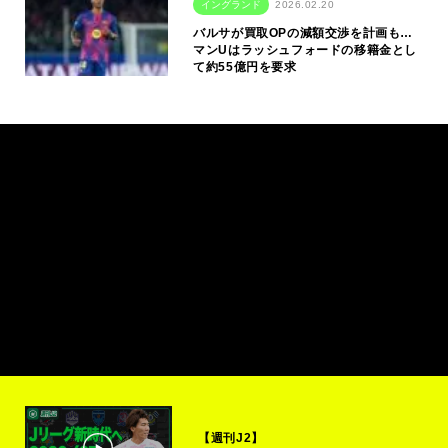
イングランド
2026.02.20
バルサが買取OPの減額交渉を計画も…
マンUはラッシュフォードの移籍金とし
て約55億円を要求
【週刊J2】