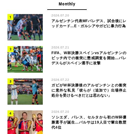
Monthly
2026.07.20
アルゼンチン代表MFパレデス、試合後にレ
ッドカード…E・ガルシアやガビに暴力行為
2026.07.21
FIFA、W杯決勝スペインvsアルゼンチンの
ピッチ内での衝突に懲戒調査を開始…パレ
デスらがスペイン選手に攻撃
2026.07.22
ガビがW杯決勝後のアルゼンチンとの衝突
に意外な私見「彼らが（追加で）出場停止
処分を受けるべきだとは思わない」
2026.07.20
ソシエダ、パレス、セルタから初のW杯優
勝選手が誕生…バルサは19人目で輩出数歴
代4位