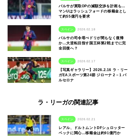
バルサが買取OPの減額交渉を計画も…
マンUはラッシュフォードの移籍金とし
て約55億円を要求
スペイン
2026.02.18
バルサの司令塔ぺドリが間もなく復帰
か…大逆転目指す国王杯第2戦までに完
全回復へ？
スペイン
2026.02.17
【写真ギャラリー】2026.2.16 ラ・リー
ガEAスポーツ第24節 ジローナ 2－1 バ
ルセロナ
ラ・リーガの関連記事
スペイン
2026.02.21
レアル、ドルトムントDFシュロッター
ベックに関心…移籍金は約91億円か