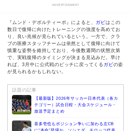
ADVERTISEMENT
『ムンド・デポルティーボ』によると、
ガビ
はこの
数日で復帰に向けたトレーニングの強度を高めてお
り、良い兆候が見られているという。一方で、クラ
ブの医療スタッフチームは依然として復帰に向けて
慎重な姿勢を維持しており、今後数週間の状態次第
で、実戦復帰のタイミングが決まる見込みだ。早け
れば、3月中に公式戦のピッチに戻ってくる
ガビ
の姿
が見られるかもしれない。
話題の記事
【最新版】2026年サッカー日本代表（各カ
テゴリー）試合日程・大会スケジュール・
放送予定まとめ
喜多壱也もポジション争いに加わる左CB
に“本命”登場か…ソシエダ、モロッコ代表