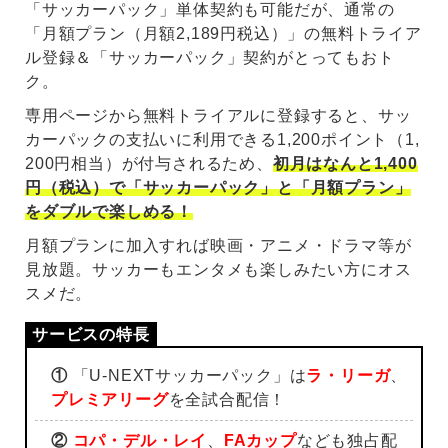
「サッカーパック」単体契約も可能だが、通常の
「月額プラン（月額2,189円税込）」の無料トライア
ル登録＆「サッカーパック」契約がとってもおト
ク。
専用ページから無料トライアルに登録すると、サッ
カーパックの支払いに利用できる1,200ポイント（1,
200円相当）が付与されるため、
初月はなんと1,400
円（税込）で「サッカーパック」と「月額プラン」
をダブルで楽しめる！
月額プランに加入すれば映画・アニメ・ドラマ等が
見放題。サッカーもエンタメも楽しみたい方にオス
スメだ。
①
「U-NEXTサッカーパック」は
ラ・リーガ
、
プレミアリーグ
を全試合配信！
②
コパ・デル・レイ
、
FAカップ
なども独占配