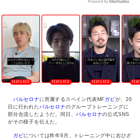
Powered by 
GliaStudios
U
n
m
u
t
e
バルセロナ
に所属するスペイン代表MF
ガビ
が、20
日に行われた
バルセロナ
のグループトレーニングに
部分合流したようだ。同日、
バルセロナ
の公式SNS
がその様子を伝えた。
ガビ
については昨年9月、トレーニング中に右ひざ