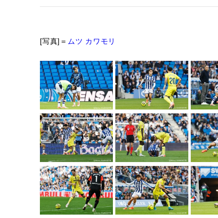
[写真]＝
ムツ カワモリ