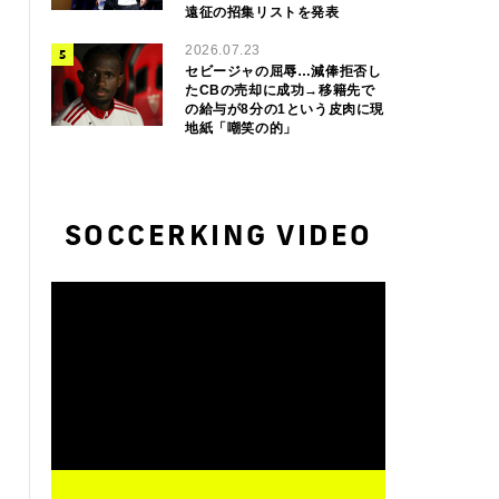
遠征の招集リストを発表
2026.07.23
セビージャの屈辱…減俸拒否し
たCBの売却に成功→移籍先で
の給与が8分の1という皮肉に現
地紙「嘲笑の的」
SOCCERKING VIDEO