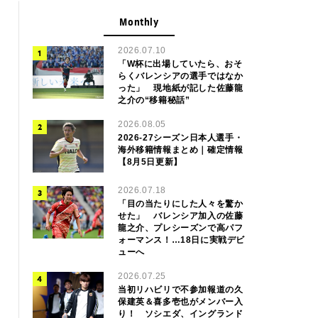
Monthly
2026.07.10
「W杯に出場していたら、おそ
らくバレンシアの選手ではなか
った」 現地紙が記した佐藤龍
之介の“移籍秘話”
2026.08.05
2026-27シーズン日本人選手・
海外移籍情報まとめ｜確定情報
【8月5日更新】
2026.07.18
「目の当たりにした人々を驚か
せた」 バレンシア加入の佐藤
龍之介、プレシーズンで高パフ
ォーマンス！…18日に実戦デビ
ューへ
2026.07.25
当初リハビリで不参加報道の久
保建英＆喜多壱也がメンバー入
り！ ソシエダ、イングランド