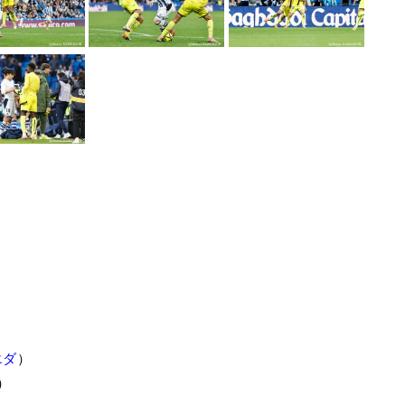
）
エダ
）
）