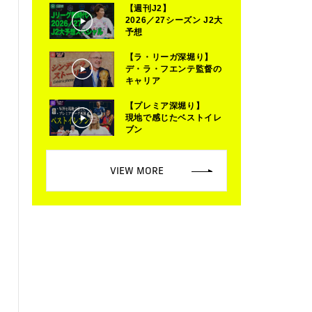
【週刊J2】
2026／27シーズン J2大
予想
【ラ・リーガ深堀り】
デ・ラ・フエンテ監督の
キャリア
【プレミア深堀り】
現地で感じたベストイレ
ブン
VIEW MORE