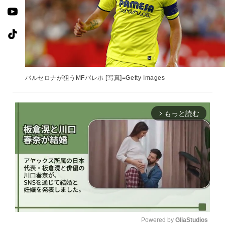
バルセロナが狙うMFパレホ [写真]=Getty Images
もっと読む
arrow_forward_ios
Powered by 
GliaStudios