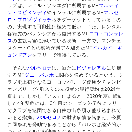
ラブは、レアル・ソシエダに所属するMF
マルティ
ン・スビメンディ
やインテルに所属するMF
マルセ
ロ・ブロゾヴィッチ
らをダーゲットとしているもの
の、実現する可能性は極めて低い。また、レンタル
移籍先のバレンシアから復帰するMF
ニコ・ゴンサレ
ス
の去就も宙に浮いている状態。一方で、マンチェ
スター・Cとの契約が満了を迎えたMF
イルカイ・ギ
ュンドアン
をフリーで獲得している。
そんな
バルセロナ
は、新たに
ビジャレアル
に所属
するMF
ダニ・パレホ
に関心を強めているという。ク
ラブ史上初となるヨーロッパリーグ優勝やチャンピ
オンズリーグ4強入りの立役者の現行契約は2024年
夏まで。しかし『アス』によると、2020年夏に締結
した4年契約には、3年目のシーズン終了後にフリー
でクラブを退団できる自由放出条項が盛り込まれて
いると指摘。
バルセロナ
の財政事情を踏まえ、今夏
に同条項を発動できることから「パレホは経済的か
つハイレベルな解決策となる」とのことだ。