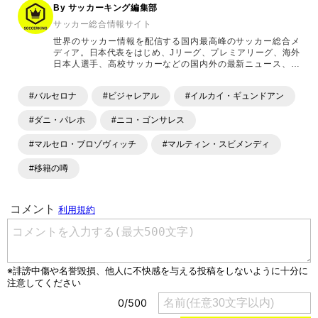
By サッカーキング編集部
サッカー総合情報サイト
世界のサッカー情報を配信する国内最高峰のサッカー総合メ
ディア。日本代表をはじめ、Jリーグ、プレミアリーグ、海外
日本人選手、高校サッカーなどの国内外の最新ニュース、コ
ラム、選手インタビュー、試合結果速報、ゲーム、ショッピ
ングといったサッカーにまつわるあらゆる情報を提供してい
#バルセロナ
#ビジャレアル
#イルカイ・ギュンドアン
ます。「X」「Instagram」「YouTube」「TikTok」など、
各種SNSサービスも充実したコンテンツを発信中。
#ダニ・パレホ
#ニコ・ゴンサレス
#マルセロ・ブロゾヴィッチ
#マルティン・スビメンディ
#移籍の噂