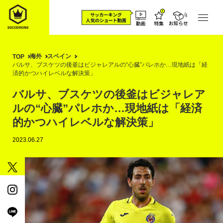
海外
スペイン
TOP
バルサ、ブスケツの後釜はビジャレアルの“心臓”パレホか…現地紙は「経
済的かつハイレベルな解決策」
バルサ、ブスケツの後釜はビジャレア
ルの“心臓”パレホか…現地紙は「経済
的かつハイレベルな解決策」
2023.06.27