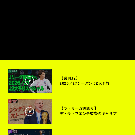
【週刊J2】
2026／27シーズン J2大予想
【ラ・リーガ深堀り】
デ・ラ・フエンテ監督のキャリア