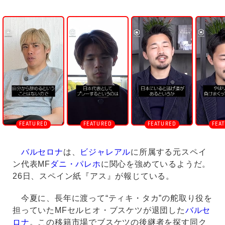
U
n
m
u
t
e
バルセロナ
は、
ビジャレアル
に所属する元スペイ
ン代表MF
ダニ・パレホ
に関心を強めているようだ。
26日、スペイン紙『アス』が報じている。
今夏に、長年に渡って“ティキ・タカ”の舵取り役を
担っていたMFセルヒオ・ブスケツが退団した
バルセ
ロナ
。この移籍市場でブスケツの後継者を探す同ク