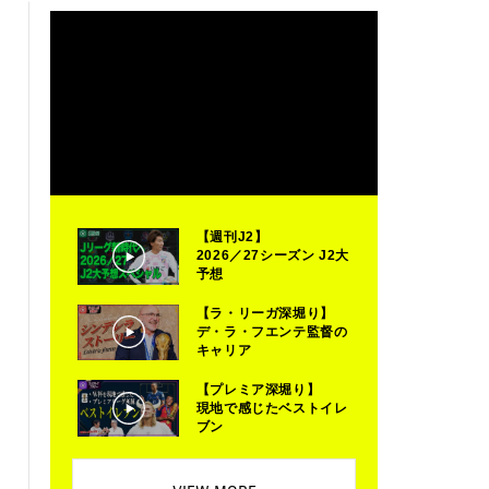
【週刊J2】
2026／27シーズン J2大
予想
【ラ・リーガ深堀り】
デ・ラ・フエンテ監督の
キャリア
【プレミア深堀り】
現地で感じたベストイレ
ブン