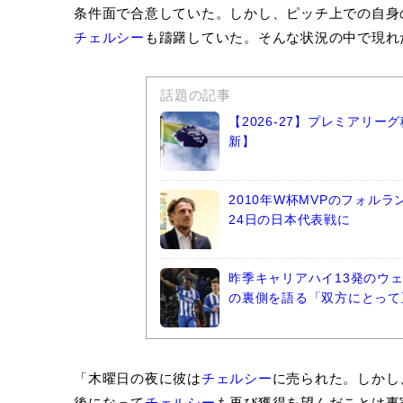
条件面で合意していた。しかし、ピッチ上での自身
チェルシー
も躊躇していた。そんな状況の中で現れ
話題の記事
【2026-27】プレミアリ
新】
2010年W杯MVPのフォル
24日の日本代表戦に
昨季キャリアハイ13発のウ
の裏側を語る「双方にとって
「木曜日の夜に彼は
チェルシー
に売られた。しかし
後になって
チェルシー
も再び獲得を望んだことは事