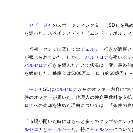
セビージャ
のスポーツディレクター（SD）を務
を語った。スペインメディア『ムンド・デポルティ
当初、クンデに関しては
チェルシー
行きが濃厚と
が報じられていた。しかし、
バルセロナ
を率いるシ
バルセロナ
行きを望んだことで状況は一変。最終的
を締結した。移籍金は5000万ユーロ（約68億円）＋
モンチ
SDは
バルセロナ
からのオファー内容につ
件のオファーが届いた。代理人の仲介手数料を支払
ロナ
への売却を決めた理由については、「条件の良
「市場が開いた時にはもっと多くのクラブがクンデ
ルセロナ
と
チェルシー
だ。特に
チェルシー
について