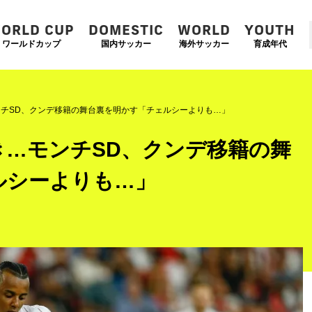
ORLD CUP
DOMESTIC
WORLD
YOUTH
ワールドカップ
国内サッカー
海外サッカー
育成年代
チSD、クンデ移籍の舞台裏を明かす「チェルシーよりも…」
き…モンチSD、クンデ移籍の舞
ルシーよりも…」