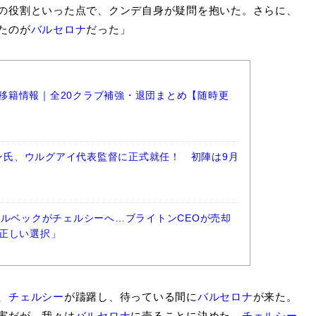
の役割といった点で、クンデ自身が疑問を抱いた。さらに、
たのが
バルセロナ
だった」
ーグ移籍情報｜全20クラブ補強・退団まとめ【随時更
ラン氏、ウルグアイ代表監督に正式就任！ 初陣は9月
ェルベックがチェルシーへ…ブライトンCEOが売却
正しい選択」
、
チェルシー
が躊躇し、待っている間に
バルセロナ
が来た。
実だが、我々は
バルセロナ
に売ることに決めた。
チェルシー