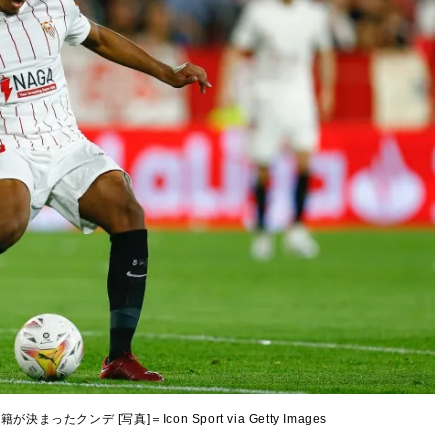
たクンデ [写真]＝Icon Sport via Getty Images