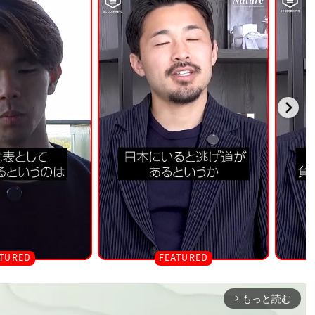
もっと読む
arrow_forward_ios