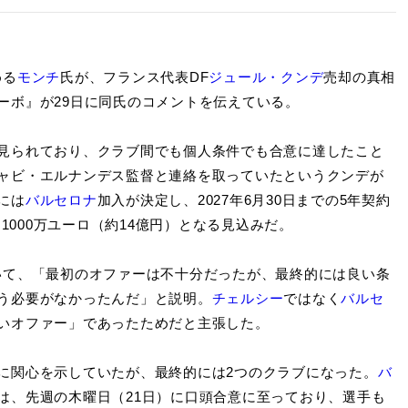
める
モンチ
氏が、フランス代表DF
ジュール・クンデ
売却の真相
ーボ』が29日に同氏のコメントを伝えている。
見られており、クラブ間でも個人条件でも合意に達したこと
ャビ・エルナンデス監督と連絡を取っていたというクンデが
には
バルセロナ
加入が決定し、2027年6月30日までの5年契約
1000万ユーロ（約14億円）となる見込みだ。
いて、「最初のオファーは不十分だったが、最終的には良い条
う必要がなかったんだ」と説明。
チェルシー
ではなく
バルセ
いオファー」であったためだと主張した。
に関心を示していたが、最終的には2つのクラブになった。
バ
は、先週の木曜日（21日）に口頭合意に至っており、選手も