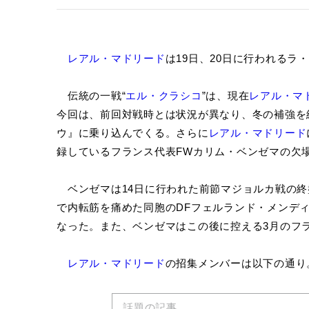
レアル・マドリード
は19日、20日に行われるラ
伝統の一戦“
エル・クラシコ
”は、現在
レアル・マ
今回は、前回対戦時とは状況が異なり、冬の補強を
ウ』に乗り込んでくる。さらに
レアル・マドリード
録しているフランス代表FWカリム・ベンゼマの欠
ベンゼマは14日に行われた前節マジョルカ戦の終
で内転筋を痛めた同胞のDFフェルランド・メンディ
なった。また、ベンゼマはこの後に控える3月のフ
レアル・マドリード
の招集メンバーは以下の通り
話題の記事