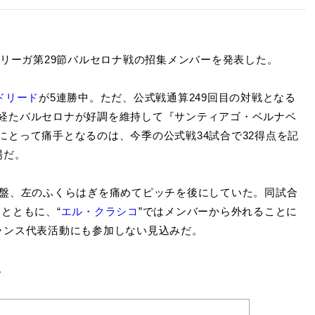
・リーガ第29節バルセロナ戦の招集メンバーを発表した。
ドリード
が5連勝中。ただ、公式戦通算249回目の対戦となる
経たバルセロナが好調を維持して『サンティアゴ・ベルナベ
にとって痛手となるのは、今季の公式戦34試合で32得点を記
場だ。
盤、左のふくらはぎを痛めてピッチを後にしていた。同試合
とともに、“
エル・クラシコ
”ではメンバーから外れることに
ランス代表活動にも参加しない見込みだ。
。