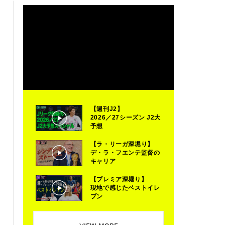
【週刊J2】
2026／27シーズン J2大
予想
【ラ・リーガ深堀り】
デ・ラ・フエンテ監督の
キャリア
【プレミア深堀り】
現地で感じたベストイレ
ブン