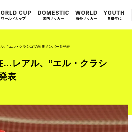
ORLD CUP
DOMESTIC
WORLD
YOUTH
ワールドカップ
国内サッカー
海外サッカー
育成年代
ル、“エル・クラシコ”の招集メンバーを発表
在…レアル、“エル・クラシ
発表