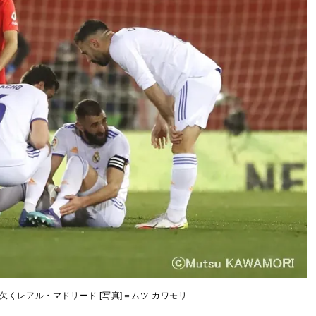
欠くレアル・マドリード [写真]＝ムツ カワモリ