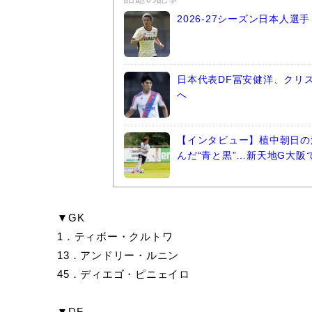
2026-27シーズン日本人
日本代表DF冨安健洋、クリ
へ
【インタビュー】植中朝日の
んだ“青と黒”…新天地G大
▼GK
1．ティボー・クルトワ
13．アンドリー・ルニン
45．ディエゴ・ピニェイロ
▼DF