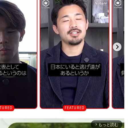
もっと読む
arrow_forward_ios