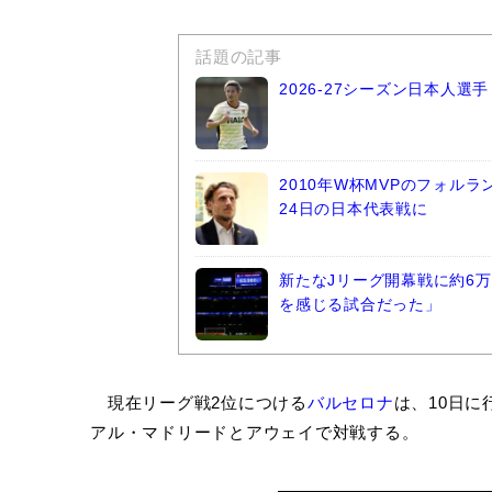
話題の記事
2026-27シーズン日本人
2010年W杯MVPのフォル
24日の日本代表戦に
新たなJリーグ開幕戦に約6万
を感じる試合だった」
現在リーグ戦2位につける
バルセロナ
は、10日に
アル・マドリードとアウェイで対戦する。