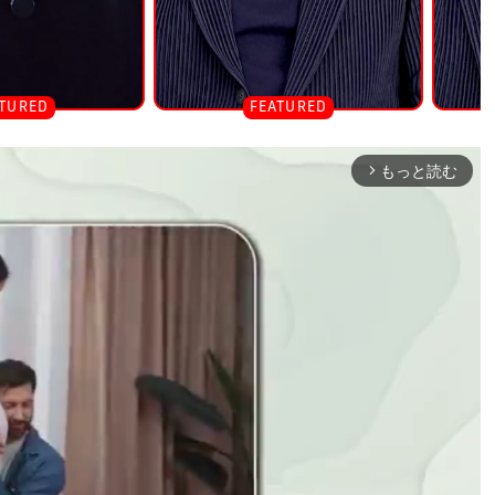
もっと読む
arrow_forward_ios