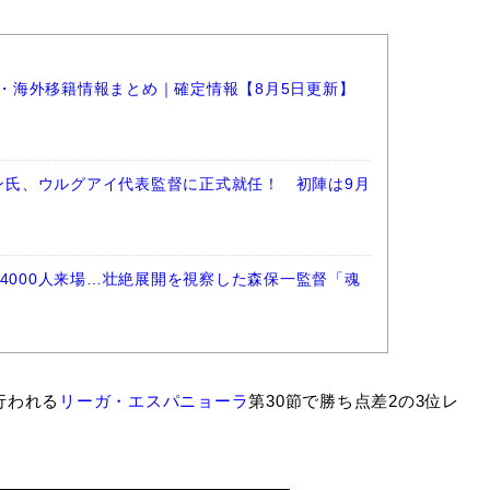
選手・海外移籍情報まとめ｜確定情報【8月5日更新】
ラン氏、ウルグアイ代表監督に正式就任！ 初陣は9月
4000人来場…壮絶展開を視察した森保一監督「魂
行われる
リーガ・エスパニョーラ
第30節で勝ち点差2の3位レ