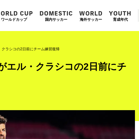
ORLD CUP
DOMESTIC
WORLD
YOUTH
ワールドカップ
国内サッカー
海外サッカー
育成年代
・クラシコの2日前にチーム練習復帰
がエル・クラシコの2日前にチ