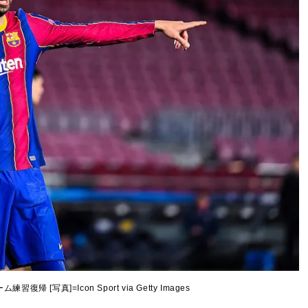
帰 [写真]=Icon Sport via Getty Images