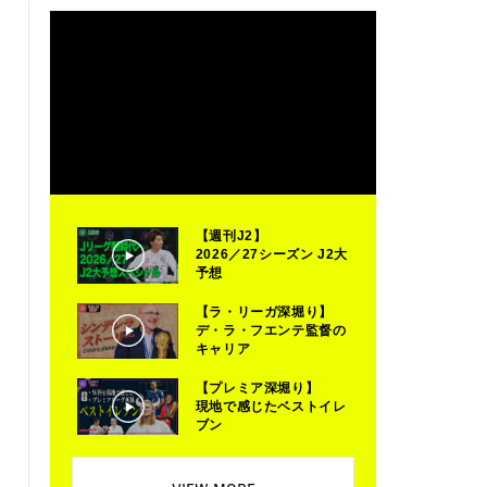
【週刊J2】
2026／27シーズン J2大
予想
【ラ・リーガ深堀り】
デ・ラ・フエンテ監督の
キャリア
【プレミア深堀り】
現地で感じたベストイレ
ブン