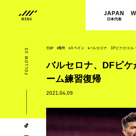
JAPAN
W
日本代表
海外
スペイン
バルセロナ、DFピケがエル
TOP
FOLLOW US
バルセロナ、DFピケ
ーム練習復帰
2021.04.09