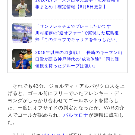
2026-27シーズン日本人選手・海外移籍情
報まとめ｜確定情報【8月5日更新】
「サンフレッチェでプレーしたいです」
川村拓夢の“逆オファー”で実現した広島復
帰「このクラブでキャリアを全うしたい」
2018年以来のJ1参戦！ 長崎のキーマン山
口蛍が語る神戸時代の“成功体験”「同じ価
値観を持ったグループは強い」
それでも43分、ジョルディ・アルバがクロスを上
げると、ゴール前にフリーでいたフレンキー・デ・
ヨングがしっかり合わせてゴールネットを揺らし
た。一度はオフサイドの判定となったが、VARの介
入でゴールが認められ、
バルセロナ
が逆転に成功し
た。