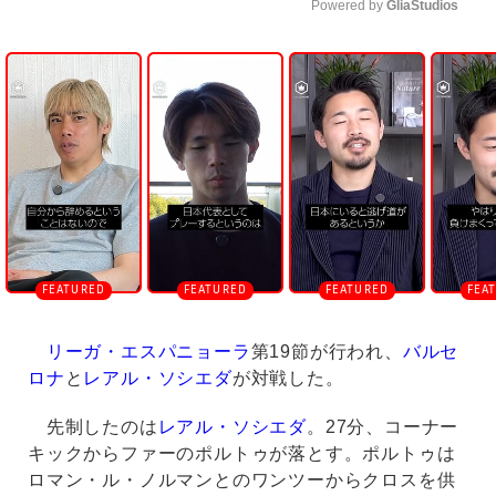
Powered by 
GliaStudios
U
n
m
u
t
e
リーガ・エスパニョーラ
第19節が行われ、
バルセ
ロナ
と
レアル・ソシエダ
が対戦した。
先制したのは
レアル・ソシエダ
。27分、コーナー
キックからファーのポルトゥが落とす。ポルトゥは
ロマン・ル・ノルマンとのワンツーからクロスを供