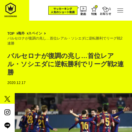
海外
スペイン
TOP
バルセロナが復調の兆し…首位レアル・ソシエダに逆転勝利でリーグ戦2
連勝
バルセロナが復調の兆し…首位レア
ル・ソシエダに逆転勝利でリーグ戦2連
勝
2020.12.17