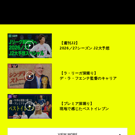
【週刊J2】
2026／27シーズン J2大予想
【ラ・リーガ深堀り】
デ・ラ・フエンテ監督のキャリア
【プレミア深堀り】
現地で感じたベストイレブン
VIEW MORE