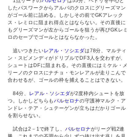
1点リードの
バルセロナ
は55分、ペドリを中心と
したパスワークからアルバのクロスにグリーズマン
がゴール前に詰める。しかしその前でGKアレック
ス・レミロに阻まれ得点とはならない。その直後に
もグリーズマンが左からゴールを狙うが再びGKレミ
ロのセーブでゴールとはならなかった。
追いつきたい
レアル・ソシエダ
は78分、マルティ
ン・スビメンディがドリブルでDF3人を交わすが、
シュートはDFに阻まれる。その直後にはミケル・メ
リーノのクロスにナチョ・モンレアルが走りこんで
合わせるが、ゴールの枠を捕えることはできない。
84分、
レアル・ソシエダ
が2度枠内シュートを放
つ。しかしどちらも
バルセロナ
の守護神マルク・ア
ンドレ・テア・シュテーゲンが立ちはだかりゴール
を割らせない。
試合は2－1で終了し、
バルセロナ
がリーグ戦2連
勝。これまでの不調から少しずつ抜け出す兆しを見