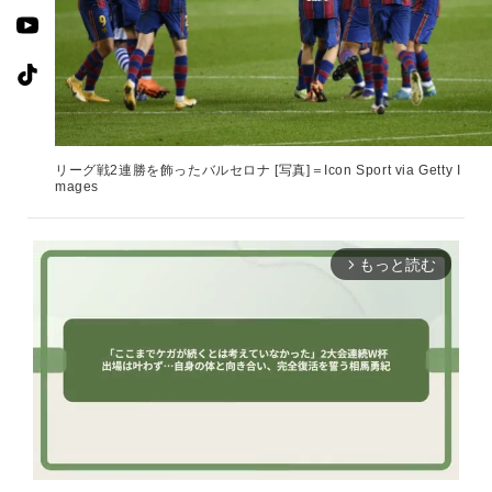
リーグ戦2連勝を飾ったバルセロナ [写真]＝Icon Sport via Getty I
mages
もっと読む
arrow_forward_ios