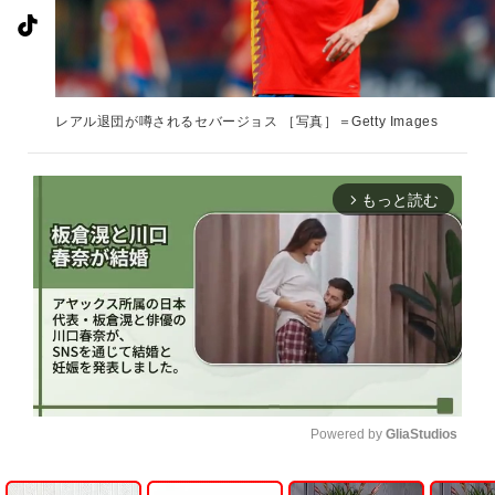
レアル退団が噂されるセバージョス ［写真］＝Getty Images
もっと読む
arrow_forward_ios
Powered by 
GliaStudios
U