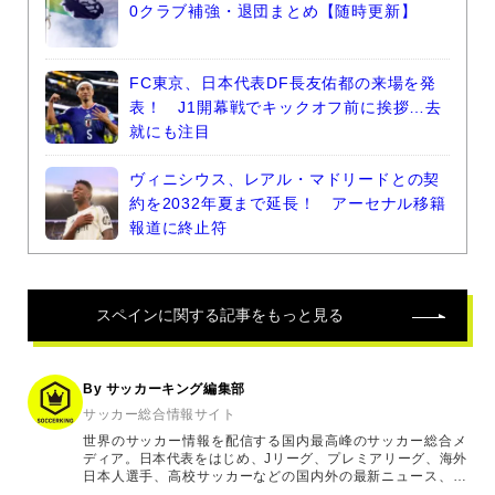
0クラブ補強・退団まとめ【随時更新】
FC東京、日本代表DF長友佑都の来場を発
表！ J1開幕戦でキックオフ前に挨拶…去
就にも注目
ヴィニシウス、レアル・マドリードとの契
約を2032年夏まで延長！ アーセナル移籍
報道に終止符
スペイン
に関する記事をもっと見る
By サッカーキング編集部
サッカー総合情報サイト
世界のサッカー情報を配信する国内最高峰のサッカー総合メ
ディア。日本代表をはじめ、Jリーグ、プレミアリーグ、海外
日本人選手、高校サッカーなどの国内外の最新ニュース、コ
ラム、選手インタビュー、試合結果速報、ゲーム、ショッピ