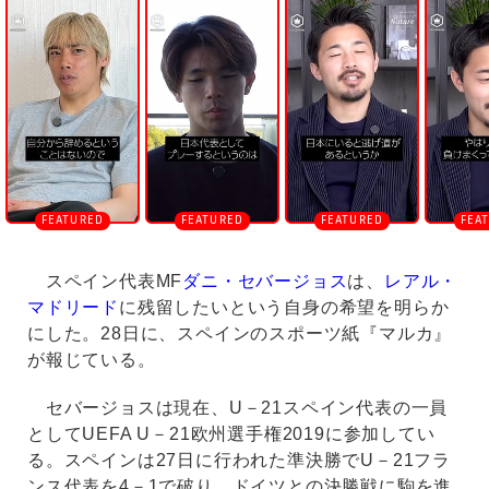
n
m
u
t
e
スペイン代表MF
ダニ・セバージョス
は、
レアル・
マドリード
に残留したいという自身の希望を明らか
にした。28日に、スペインのスポーツ紙『マルカ』
が報じている。
セバージョスは現在、U－21スペイン代表の一員
としてUEFA U－21欧州選手権2019に参加してい
る。スペインは27日に行われた準決勝でU－21フラ
ンス代表を4－1で破り、ドイツとの決勝戦に駒を進