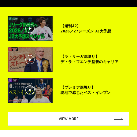
【週刊J2】
2026／27シーズン J2大予想
【ラ・リーガ深堀り】
デ・ラ・フエンテ監督のキャリア
【プレミア深堀り】
現地で感じたベストイレブン
VIEW MORE