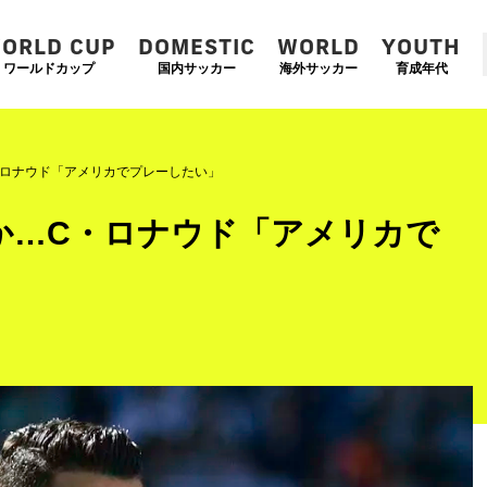
ORLD CUP
DOMESTIC
WORLD
YOUTH
ワールドカップ
国内サッカー
海外サッカー
育成年代
・ロナウド「アメリカでプレーしたい」
か…C・ロナウド「アメリカで