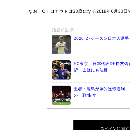
なお、C・ロナウドは33歳になる2018年6月30日
話題の記事
2026-27シーズン日本人
FC東京、日本代表DF長友
拶…去就にも注目
王者・鹿島が劇的逆転勝利！ 
の一戦”制す
スペイン
に関す