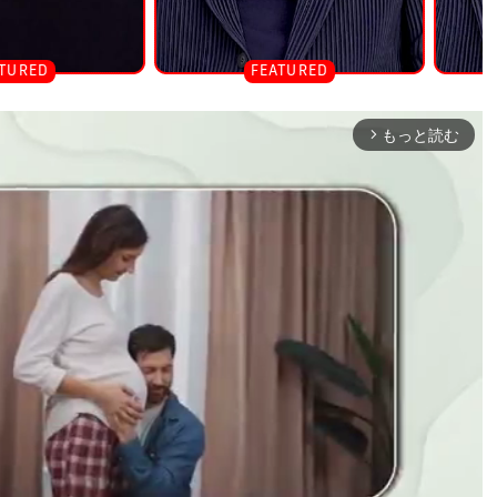
もっと読む
arrow_forward_ios