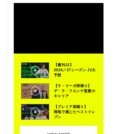
【週刊J2】
2026／27シーズン J2大
予想
【ラ・リーガ深堀り】
デ・ラ・フエンテ監督の
キャリア
【プレミア深堀り】
現地で感じたベストイレ
ブン