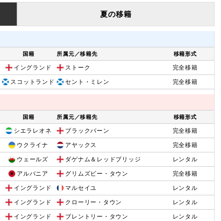
夏の移籍
国籍
所属元／移籍先
移籍形式
イングランド
ストーク
完全移籍
スコットランド
セント・ミレン
完全移籍
国籍
所属元／移籍先
移籍形式
シエラレオネ
ブラックバーン
完全移籍
ウクライナ
アヤックス
完全移籍
ウェールズ
ダゲナム＆レッドブリッジ
レンタル
アルバニア
グリムズビー・タウン
完全移籍
イングランド
マルセイユ
レンタル
イングランド
クローリー・タウン
レンタル
イングランド
ブレントリー・タウン
レンタル