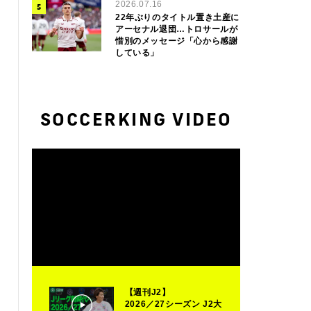
2026.07.16
22年ぶりのタイトル置き土産に
アーセナル退団…トロサールが
惜別のメッセージ「心から感謝
している」
SOCCERKING VIDEO
【週刊J2】
2026／27シーズン J2大