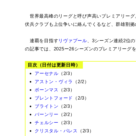
世界最高峰のリーグと呼び声高いプレミアリーグ
伏兵クラブも上位争いに絡んでくるなど、群雄割拠
連覇を目指す
リヴァプール
、3シーズン連続2位の
の記事では、2025ー26シーズンのプレミアリー
目次（日付は更新日時）
アーセナル
（2/3）
アストン・ヴィラ
（2/2）
ボーンマス
（2/3）
ブレントフォード
（2/3）
ブライトン
（2/3）
バーンリー
（2/2）
チェルシー
（2/3）
クリスタル・パレス
（2/3）