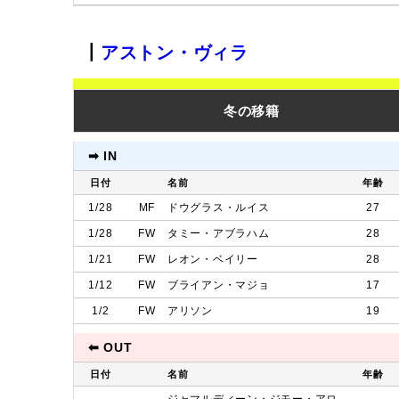
┃
アストン・ヴィラ
冬の移籍
➡︎ IN
日付
名前
年齢
1/28
MF
ドウグラス・ルイス
27
1/28
FW
タミー・アブラハム
28
1/21
FW
レオン・ベイリー
28
1/12
FW
ブライアン・マジョ
17
1/2
FW
アリソン
19
⬅︎ OUT
日付
名前
年齢