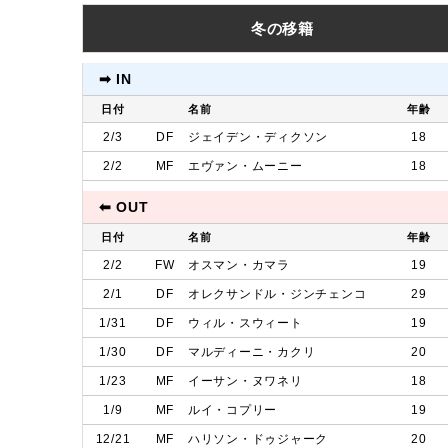
冬の移籍
➡︎ IN
日付
名前
年齢
2/3
DF
ジェイデン・ディクソン
18
2/2
MF
エヴァン・ムーニー
18
⬅︎ OUT
日付
名前
年齢
2/2
FW
オスマン・カマラ
19
2/1
DF
オレクサンドル・ジンチェンコ
29
1/31
DF
ウィル・スウィート
19
1/30
DF
マルディーニ・カクリ
20
1/23
MF
イーサン・ヌワネリ
18
1/9
MF
ルイ・コプリー
19
12/21
MF
ハリソン・ドゥジャーク
20