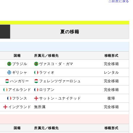
△目次に戻る
夏の移籍
国籍
所属元／移籍先
移籍形式
ブラジル
ヴァスコ・ダ・ガマ
完全移籍
ギリシャ
ラツィオ
レンタル
ハンガリー
フェレンツヴァーロシュ
完全移籍
アイルランド
ロリアン
完全移籍
フランス
サットン・ユナイテッド
復帰
イングランド
無所属
完全移籍
国籍
所属元／移籍先
移籍形式