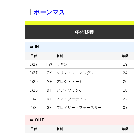
┃
ボーンマス
冬の移籍
➡︎ IN
日付
名前
年齢
1/27
FW
ラヤン
19
1/27
GK
クリストス・マンダス
24
1/20
MF
アレク・トート
20
1/15
DF
アデ・ソランケ
18
1/4
DF
ノア・ブーティン
22
1/3
GK
フレイザー・フォースター
37
⬅︎ OUT
日付
名前
年齢