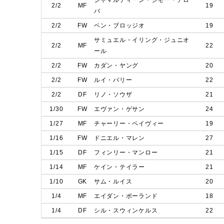
ジャマルディーン・ジモー・アロ
2/2
MF
19
バ
2/2
FW
ベン・ブロッジオ
19
サミュエル・イリング・ジュニオ
2/2
MF
22
ール
2/2
FW
カダン・ヤング
20
2/2
FW
ルイ・バリー
22
2/2
DF
リノ・ソウザ
21
1/30
FW
エヴァン・ゲサン
24
1/27
MF
チャーリー・ペイヴィー
19
1/16
FW
ドニエル・マレン
27
1/15
DF
フィンリー・マンロー
21
1/14
MF
ケイン・テイラー
21
1/10
GK
サム・ルイス
20
1/4
MF
エイダン・ボーランド
18
1/4
DF
シル・スウィンケルス
22