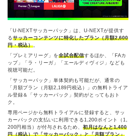
「U-NEXTサッカーパック」は、U-NEXTが提供す
る
サッカーコンテンツに特化したプラン（月額2,600
円・税込）
。
「プレミアリーグ」を
全試合配信
するほか、「FAカ
ップ」「ラ・リーガ」「エールディヴィジ」なども
視聴可能だ。
「サッカーパック」単体契約も可能だが、通常の
「月額プラン（月額2,189円税込）」の無料トライア
ル登録＆「サッカーパック」契約がとってもおト
ク。
専用ページから無料トライアルに登録すると、サッ
カーパックの支払いに利用できる1,200ポイント（1,
200円相当）が付与されるため、
初月はなんと1,400
円（税込）で「サッカーパック」と「月額プラン」