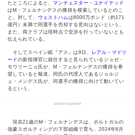
たところによると、
マンチェスター・ユナイテッド
はM・フェルナンデスの獲得を模索しているとのこ
と。対して、
ウェストハム
は8000万ポンド（約171
億円）未満で同選手を売却する意向はないという。
また、両クラブは現時点で交渉を行っていないとも
伝えられている。
そしてスペイン紙『アス』は9日、
レアル・マドリ
ード
の新指揮官に就任すると見られているジョゼ・
モウリーニョ氏が、M・フェルナンデスの獲得を希
望していると報道。同氏の代理人であるジョルジ
ュ・メンデス氏が、同選手の獲得に向けて動いてい
るという。
ADVERTISEMENT
現在21歳のM・フェルナンデスは、ポルトガルの
強豪スポルティングの下部組織で育ち、2024年8月