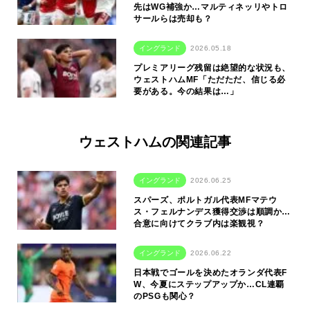
先はWG補強か…マルティネッリやトロ
サールらは売却も？
イングランド
2026.05.18
プレミアリーグ残留は絶望的な状況も、
ウェストハムMF「ただただ、信じる必
要がある。今の結果は…」
ウェストハムの関連記事
イングランド
2026.06.25
スパーズ、ポルトガル代表MFマテウ
ス・フェルナンデス獲得交渉は順調か…
合意に向けてクラブ内は楽観視？
イングランド
2026.06.22
日本戦でゴールを決めたオランダ代表F
W、今夏にステップアップか…CL連覇
のPSGも関心？