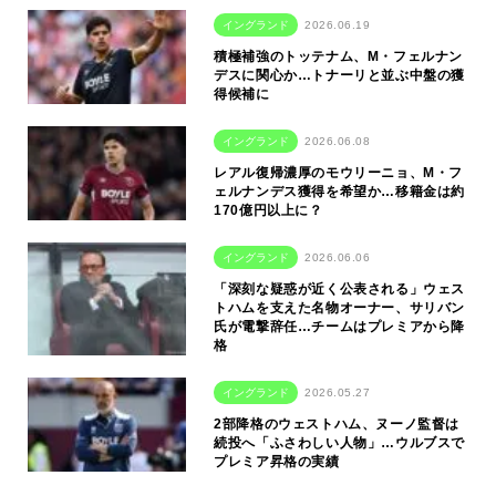
イングランド
2026.06.19
積極補強のトッテナム、M・フェルナン
デスに関心か…トナーリと並ぶ中盤の獲
得候補に
イングランド
2026.06.08
レアル復帰濃厚のモウリーニョ、M・フ
ェルナンデス獲得を希望か…移籍金は約
170億円以上に？
イングランド
2026.06.06
「深刻な疑惑が近く公表される」ウェス
トハムを支えた名物オーナー、サリバン
氏が電撃辞任…チームはプレミアから降
格
イングランド
2026.05.27
2部降格のウェストハム、ヌーノ監督は
続投へ「ふさわしい人物」…ウルブスで
プレミア昇格の実績