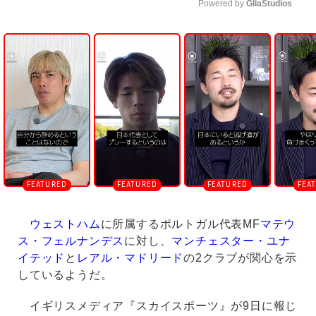
Powered by 
GliaStudios
U
n
m
u
t
e
ウェストハム
に所属するポルトガル代表MF
マテウ
ス・フェルナンデス
に対し、
マンチェスター・ユナ
イテッド
と
レアル・マドリード
の2クラブが関心を示
しているようだ。
イギリスメディア『スカイスポーツ』が9日に報じ