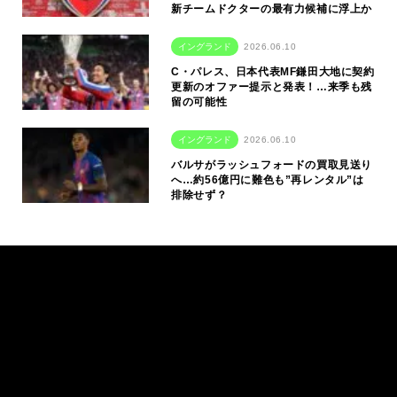
新チームドクターの最有力候補に浮上か
イングランド
2026.06.10
C・パレス、日本代表MF鎌田大地に契約
更新のオファー提示と発表！…来季も残
留の可能性
イングランド
2026.06.10
バルサがラッシュフォードの買取見送り
へ…約56億円に難色も”再レンタル”は
排除せず？