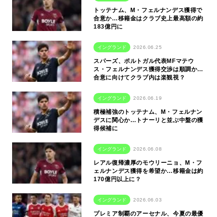
トッテナム、M・フェルナンデス獲得で
合意か…移籍金はクラブ史上最高額の約
183億円に
イングランド
2026.06.25
スパーズ、ポルトガル代表MFマテウ
ス・フェルナンデス獲得交渉は順調か…
合意に向けてクラブ内は楽観視？
イングランド
2026.06.19
積極補強のトッテナム、M・フェルナン
デスに関心か…トナーリと並ぶ中盤の獲
得候補に
イングランド
2026.06.08
レアル復帰濃厚のモウリーニョ、M・フ
ェルナンデス獲得を希望か…移籍金は約
170億円以上に？
イングランド
2026.06.03
プレミア制覇のアーセナル、今夏の最優