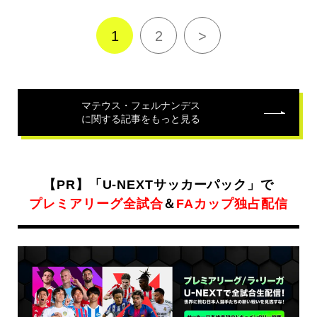
連
記
1
2
>
事
マテウス・フェルナンデス
に関する記事をもっと見る
【PR】「U-NEXTサッカーパック」で
プレミアリーグ全試合
＆
FAカップ独占配信