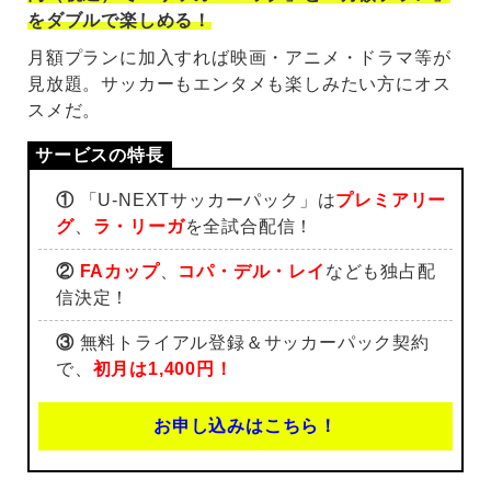
をダブルで楽しめる！
月額プランに加入すれば映画・アニメ・ドラマ等が
見放題。サッカーもエンタメも楽しみたい方にオス
スメだ。
①
「U-NEXTサッカーパック」は
プレミアリー
グ
、
ラ・リーガ
を全試合配信！
②
FAカップ
、
コパ・デル・レイ
なども独占配
信決定！
③
無料トライアル登録＆サッカーパック契約
で、
初月は1,400円！
お申し込みはこちら！