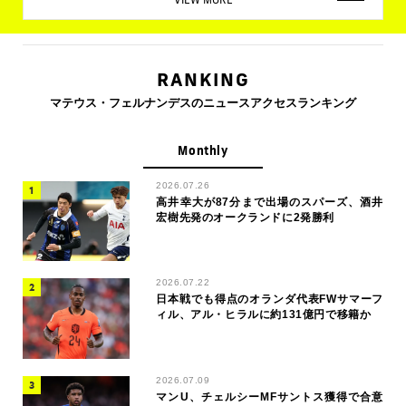
RANKING
マテウス・フェルナンデスのニュースアクセスランキング
Monthly
2026.07.26
高井幸大が87分まで出場のスパーズ、酒井
宏樹先発のオークランドに2発勝利
2026.07.22
日本戦でも得点のオランダ代表FWサマーフ
ィル、アル・ヒラルに約131億円で移籍か
2026.07.09
マンU、チェルシーMFサントス獲得で合意