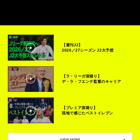
【週刊J2】
2026／27シーズン J2大予想
【ラ・リーガ深堀り】
デ・ラ・フエンテ監督のキャリア
【プレミア深堀り】
現地で感じたベストイレブン
VIEW MORE