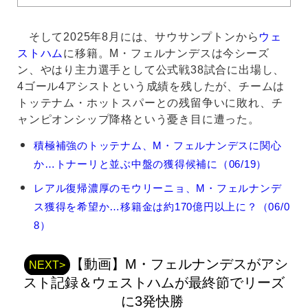
そして2025年8月には、サウサンプトンから
ウェ
ストハム
に移籍。M・フェルナンデスは今シーズ
ン、やはり主力選手として公式戦38試合に出場し、
4ゴール4アシストという成績を残したが、チームは
トッテナム・ホットスパーとの残留争いに敗れ、チ
ャンピオンシップ降格という憂き目に遭った。
マ
積極補強のトッテナム、M・フェルナンデスに関心
テ
か…トナーリと並ぶ中盤の獲得候補に（06/19）
ウ
ス・
レアル復帰濃厚のモウリーニョ、M・フェルナンデ
フ
ス獲得を希望か…移籍金は約170億円以上に？（06/0
ェ
ル
8）
ナ
ン
【動画】M・フェルナンデスがアシ
デ
NEXT>
ス
スト記録＆ウェストハムが最終節でリーズ
の
に3発快勝
関