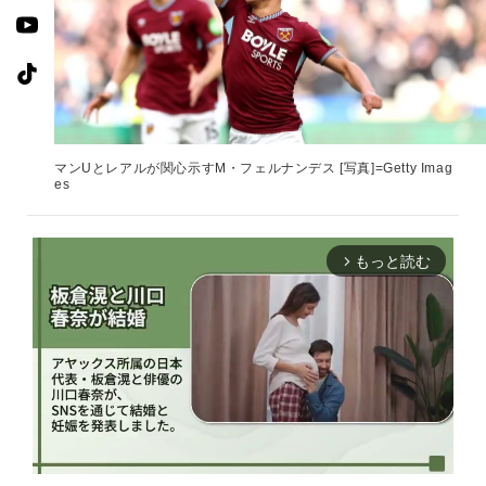
マンUとレアルが関心示すM・フェルナンデス [写真]=Getty Imag
es
もっと読む
arrow_forward_ios