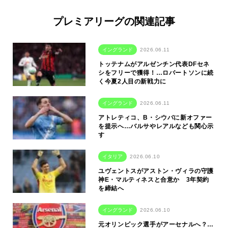
プレミアリーグの関連記事
イングランド
2026.06.11
トッテナムがアルゼンチン代表DFセネ
シをフリーで獲得！…ロバートソンに続
く今夏2人目の新戦力に
イングランド
2026.06.11
アトレティコ、B・シウバに新オファー
を提示へ…バルサやレアルなども関心示
す
イタリア
2026.06.10
ユヴェントスがアストン・ヴィラの守護
神E・マルティネスと合意か 3年契約
を締結へ
イングランド
2026.06.10
元オリンピック選手がアーセナルへ？…