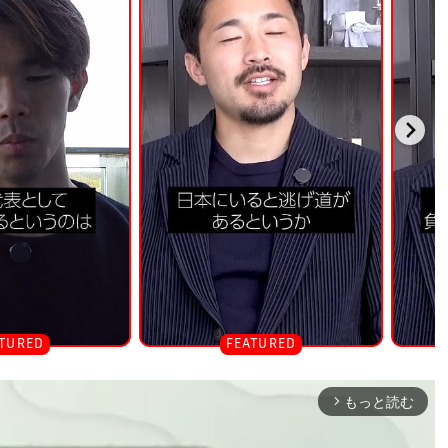
もっと読む
arrow_forward_ios