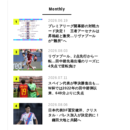
Monthly
2026.06.19
プレミアリーグ開幕節の対戦カ
ード決定！ 王者アーセナルは
昇格組と激突…リヴァプール
が“難所”へ
2026.08.03
リヴァプール、2点先行から一
転…田中碧先発出場のリーズに
4失点で逆転負け
2026.07.11
スペイン代表が準決勝進出も…
W杯では2022年の田中碧弾以
来、649分ぶりに失点
2026.08.06
日本代表DF冨安健洋、クリス
タル・パレス加入が決定的に！
鎌田大地と共闘へ