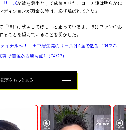
、
リーズ
が彼を選手として成長させた。コーチ陣は明らかに
ンディションが万全な時は、必ず選ばれてきた」
て「彼には残留してほしいと思っているよ。彼はファンのお
することを望んでいることを明かした。
ァイナルへ！ 田中碧先発のリーズは4強で散る（04/27）
弾で価値ある勝ち点1（04/23）
る記事をもっと見る