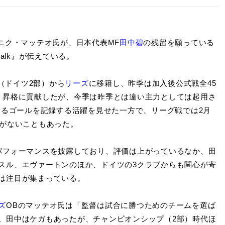
ニク・マッテオ氏が、日本代表MF
田中碧
の残留を願っている
alk』が伝えている。
（ドイツ2部）から
リーズ
に移籍し、昨季は加入後公式戦全45
）昇格に貢献したが、今季は昨季とは違い主力としては起用さ
するゴールを記録する活躍を見せた一方で、リーグ戦では2月
会がないこともあった。
パフォーマンスを披露しており、評価は上がっているなか、田
スル、エヴァートンのほか、ドイツの3クラブからも関心が寄
は注目が集まっている。
ズ
OBのマッテオ氏は「監督は試合に勝つためのチームを選ば
。田中はケガもあったが、チャンピオンシップ（2部）時代ほ