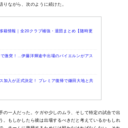
語りながら、次のように続けた。
ーグ移籍情報｜全20クラブ補強・退団まとめ【随時更
港で激突！…伊藤洋輝途中出場のバイエルンがアス
ス加入が正式決定！ プレミア復帰で鎌田大地と共
手の一人だった。ケガや少しのムラ、そして特定の試合で出
う。もしかしたら彼は出場するべきだと考えているかもしれ
で、チームに復帰するためには戦わなければならない。それ