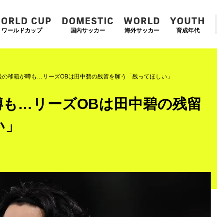
ORLD CUP
DOMESTIC
WORLD
YOUTH
ワールドカップ
国内サッカー
海外サッカー
育成年代
後の移籍が噂も…リーズOBは田中碧の残留を願う「残ってほしい」
噂も…リーズOBは田中碧の残留
い」