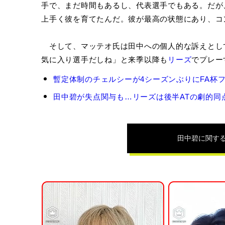
手で、まだ時間もあるし、代表選手でもある。だが
上手く彼を育てたんだ。彼が最高の状態にあり、コ
そして、マッテオ氏は田中への個人的な訴えとし
気に入り選手だしね」と来季以降も
リーズ
でプレー
田
暫定体制のチェルシーが4シーズンぶりにFA杯フ
中
碧
田中碧が失点関与も…リーズは後半ATの劇的同点
の
関
連
記
田中碧
に関す
事