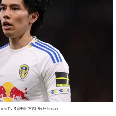
ている田中碧 [写真]=Getty Images