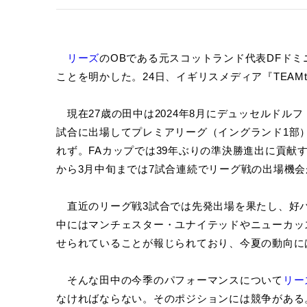
リーズ
のOBである元スコットランド代表DFドミ
ことを明かした。24日、イギリスメディア『TEAMt
現在27歳の田中は2024年8月にデュッセルドルフ
試合に出場してプレミアリーグ（イングランド1部
れず。FAカップでは39年ぶりの準決勝進出に貢献
から3月中旬までは7試合連続でリーグ戦の出場機
直近のリーグ戦3試合では先発出場を果たし、好
中にはマンチェスター・ユナイテッドやニューカッ
せられていることが報じられており、今夏の動向に
そんな田中の今季のパフォーマンスについて
リー
なければならない。そのポジションには競争がある