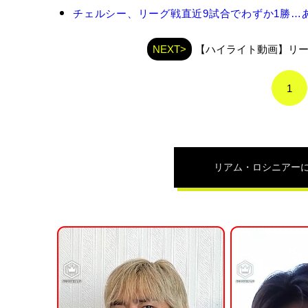
ア
ム・
チェルシー、リーグ戦直近9試合でわずか1勝…あ
ロ
シ
NEXT>
【ハイライト動画】リー
ニ
ア
ー
1
の
関
連
記
事
リアム・ロシニアー