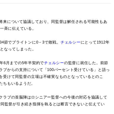
将来について協議しており、同監督は解任される可能性もあ
が一斉に伝えている。
34節でブライトンに0－3で敗戦。
チェルシー
にとって1912年
敗となってしまった。
2年6月までの5年半契約で
チェルシー
の監督に就任した。前節
ラブからの支持について「100パーセント受けている」と語っ
を受けて同監督の立場は不確実なものとなっているとのこ
たちもいるようだ。
クラブの首脳陣はロシニアー監督への今後の対応を協議して
で同監督が引き続き指揮を執るとは断言できないと伝えてい