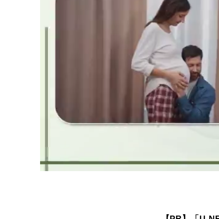
【PR】「U-