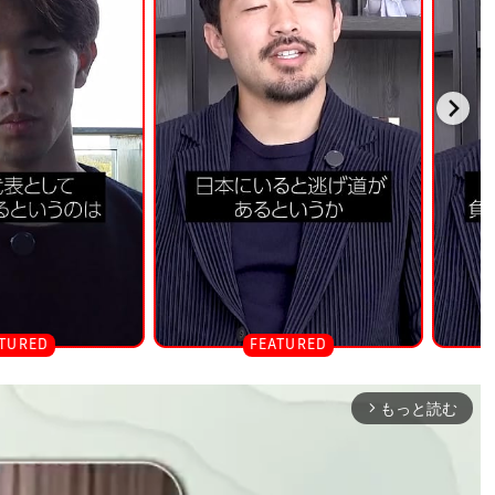
もっと読む
arrow_forward_ios