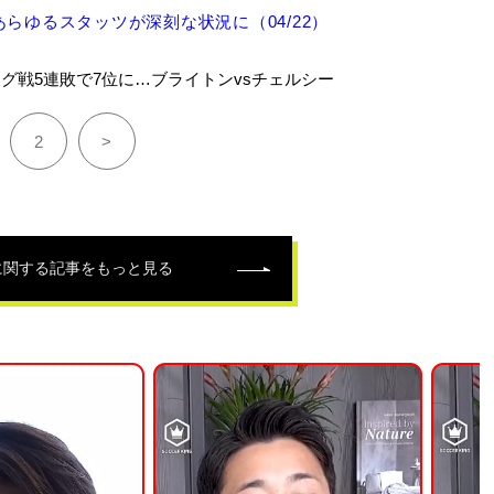
らゆるスタッツが深刻な状況に（04/22）
グ戦5連敗で7位に…ブライトンvsチェルシー
2
>
に関する記事をもっと見る