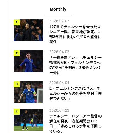
Monthly
2026.07.07
107日でチェルシーを去ったロ
シニアー氏、新天地が決定…1
部2年目に挑むパリFCの監督に
就任
2026.04.03
「一線を超えた」…チェルシー
指揮官がE・フェルナンデスへ
の“処分”を明言、2試合メンバ
ー外に
2026.04.04
E・フェルナンデス代理人、チ
ェルシーからの処分を非難「理
解できない」
2026.04.23
チェルシー、ロシニアー監督の
解任を発表 在任期間は107
日…「求められる水準を下回っ
ている」