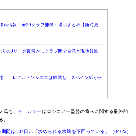
ーグ移籍情報｜全20クラブ補強・退団まとめ【随時更
ぶりのJリーグ復帰か…クラブ間で合意と現地報道
場！ レアル・ソシエダは敗戦も…スペイン紙から
ノ氏も、
チェルシー
はロシニアー監督の将来に関する最終的
る。
間は107日…「求められる水準を下回っている」（04/23）