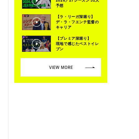
2026／27シーズン J2大
予想
【ラ・リーガ深堀り】
デ・ラ・フエンテ監督の
キャリア
【プレミア深堀り】
現地で感じたベストイレ
ブン
VIEW MORE