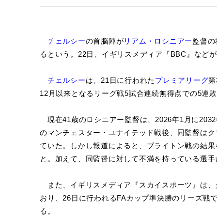
チェルシー
の首脳陣が
リアム・ロシニアー
監督の
るという。22日、イギリスメディア『BBC』など
チェルシー
は、21日に行われた
プレミアリーグ
第
12月以来となるリーグ戦5試合連続無得点での5連
現在41歳のロシニアー監督は、2026年1月に203
のマンチェスター・ユナイテッド戦後、同監督はク
ていた。しかし報道によると、ブライトン戦の結果
と。加えて、同監督に対して不満を持っている選手
また、イギリスメディア『スカイスポーツ』は、
おり、26日に行われるFAカップ準決勝のリーズ戦
る。