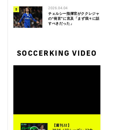
2026.04.04
チェルシー指揮官がククレジャ
の“発言”に言及「まず我々に話
すべきだった」
SOCCERKING VIDEO
【週刊J2】