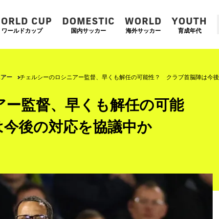
ORLD CUP
DOMESTIC
WORLD
YOUTH
ワールドカップ
国内サッカー
海外サッカー
育成年代
ニアー
チェルシーのロシニアー監督、早くも解任の可能性？ クラブ首脳陣は今後
アー監督、早くも解任の可能
は今後の対応を協議中か