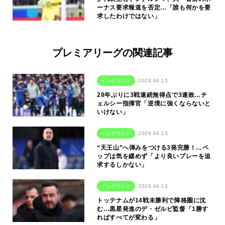
ーナス要求報道を否定…「誰も何かを要
求したわけではない」
プレミアリーグの関連記事
イングランド
2026.04.13
28年ぶりに3戦連続無得点で3連敗…チ
ェルシー指揮官「逆境に強くならないと
いけない」
イングランド
2026.04.13
“天王山”へ弾みをつける3発完勝！…ペ
ップは気を緩めず「より良いプレーを追
求するしかない」
イングランド
2026.04.13
トッテナムが14戦未勝利で降格圏に沈
む…黒星発進のデ・ゼルビ監督「1勝す
ればすべてが変わる」