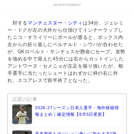
ADVERTISEMENT
対する
マンチェスター・シティ
は34分、ジェレミ
ー・ドクが左の大外から仕掛けてインナーラップし
たニコ・オライリーにボールが渡ると、ボックス内
左からの折り返しにベルナルド・シウバが合わせた
が、GKロベルト・サンチェスが懸命にセーブ。攻勢
を強める中で迎えた45分には右からカットインした
アントワーヌ・セメニョが左足を振り抜いたが、相
手選手に当たったシュートはわずかに枠の右に外
れ、スコアレスで前半終了となった。
話題の記事
2026-27シーズン日本人選手・海外移籍情
報まとめ｜確定情報【8月5日更新】
喜多壱也もポジション争いに加わる左CB