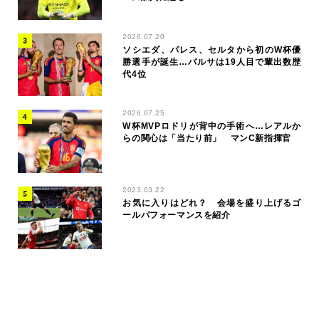
2026.07.20
ソシエダ、パレス、セルタから初のW杯優
勝選手が誕生…バルサは19人目で輩出数歴
代4位
2026.07.25
W杯MVPロドリが背中の手術へ…レアルか
らの関心は「当たり前」 マンC新指揮官
2023.03.22
お気に入りはどれ？ 会場を盛り上げるゴ
ールパフォーマンスを紹介