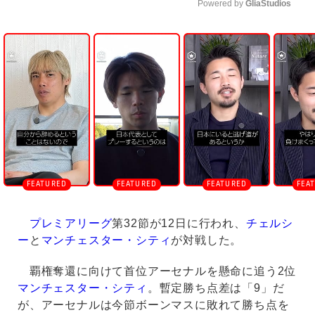
Powered by 
GliaStudios
U
n
m
u
t
e
プレミアリーグ
第32節が12日に行われ、
チェルシ
ー
と
マンチェスター・シティ
が対戦した。
覇権奪還に向けて首位アーセナルを懸命に追う2位
マンチェスター・シティ
。暫定勝ち点差は「9」だ
が、アーセナルは今節ボーンマスに敗れて勝ち点を