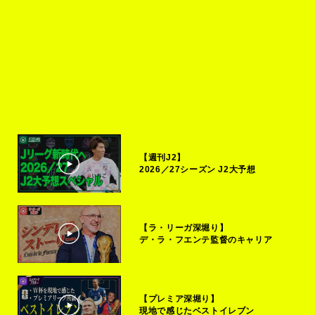
【週刊J2】
2026／27シーズン J2大予想
【ラ・リーガ深堀り】
デ・ラ・フエンテ監督のキャリア
【プレミア深堀り】
現地で感じたベストイレブン