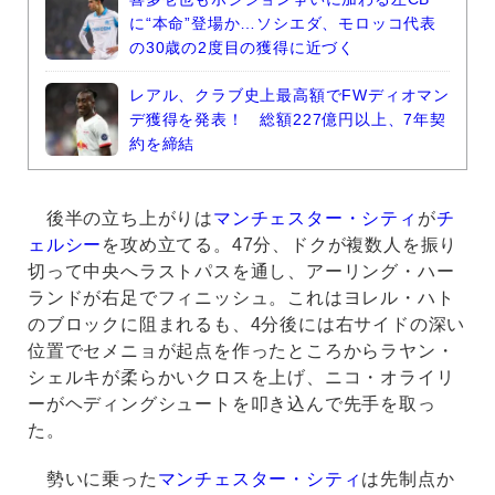
に“本命”登場か…ソシエダ、モロッコ代表
の30歳の2度目の獲得に近づく
レアル、クラブ史上最高額でFWディオマン
デ獲得を発表！ 総額227億円以上、7年契
約を締結
後半の立ち上がりは
マンチェスター・シティ
が
チ
ェルシー
を攻め立てる。47分、ドクが複数人を振り
切って中央へラストパスを通し、アーリング・ハー
ランドが右足でフィニッシュ。これはヨレル・ハト
のブロックに阻まれるも、4分後には右サイドの深い
位置でセメニョが起点を作ったところからラヤン・
シェルキが柔らかいクロスを上げ、ニコ・オライリ
ーがヘディングシュートを叩き込んで先手を取っ
た。
勢いに乗った
マンチェスター・シティ
は先制点か