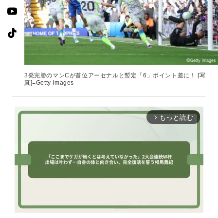
3発完勝のマンCが首位アーセナルと暫定「6」ポイント差に！ [写
真]=Getty Images
もっと読む
arrow_forward_ios