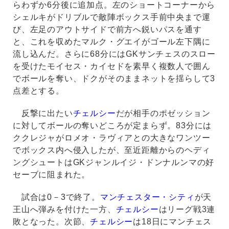
らわずか6分後に追加点。左のショートコーナーから
シェルキがドリブルで敵陣ボックス手前中央まで運
び、左足のアウトサイドで前方へ鋭いパスを通す
と、これを収めたマルク・グエイがゴール左下隅に
流し込んだ。さらに68分にはGKサンチェスのスロー
を受けたモイセス・カイセドを素早く複数人で囲ん
でボールを奪い、ドクがそのままネットを揺らして3
点差とする。
反撃に出たい
チェルシー
だが相手のポゼッション
に対してボールの奪いどころが定まらず。83分には
ククレジャがロメオ・ラヴィアとの大きなワンツー
でボックス内へ侵入したが、至近距離からのヘディ
ングシュートはGKジャンルイジ・ドンナルンマの好
セーブに阻まれた。
試合は0－3で終了。
マンチェスター・シティ
が天
王山へ弾みを付けた一方、
チェルシー
はリーグ戦3連
敗となった。次節、
チェルシー
は18日にマンチェス