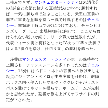
上積みできず。
マンチェスター・シティ
は未消化分
の2試合と次節に控える直接対決にすべて勝利すれ
ば、一気に勝ち点で並ぶことになる。天王山直前の
非常に重要な意味を持つ一戦で対戦するのは
チェル
シー
。前節終了時点で6位につけており、チャンピオ
ンズリーグ（CL）出場権獲得に向けて、ここから負
けられない戦いが続く。リーグ戦では連敗中だが、
代表ウィーク明け初戦となったFAカップ準々決勝で
は大量7得点を挙げ、仕切り直しの勝利を飾った。
序盤は
マンチェスター・シティ
がボール保持率で
上回るも、チャンスシーンを多く作ったのは
チェル
シー
。15分にはペドロ・ネトの背後への抜け出しを
起点にジョアン・ペドロが中央突破を仕掛け、敵陣
ボックス内へ侵入したマルク・ククレジャがラスト
パスを受けてネットを揺らす。ホームチームが先制
かと思われたが、副審が旗を上げてオフサイドの判
定が下された。