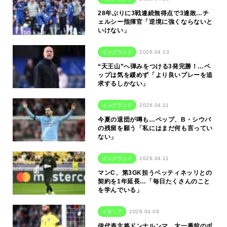
28年ぶりに3戦連続無得点で3連敗…チ
ェルシー指揮官「逆境に強くならないと
いけない」
イングランド
2026.04.13
“天王山”へ弾みをつける3発完勝！…ペ
ップは気を緩めず「より良いプレーを追
求するしかない」
イングランド
2026.04.11
今夏の退団が噂も…ペップ、B・シウバ
の残留を願う「私にはまだ何も言ってい
ない」
イングランド
2026.04.11
マンC、第3GK担うベッティネッリとの
契約を1年延長…「毎日たくさんのこと
を学んでいる」
イタリア
2026.04.09
伊代表主将ドンナルンマ、大一番前のボ