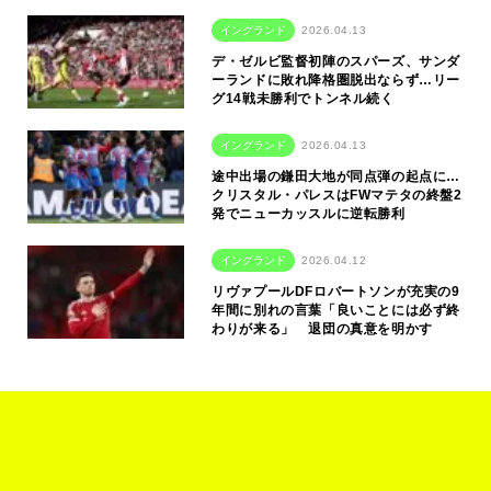
イングランド
2026.04.13
デ・ゼルビ監督初陣のスパーズ、サンダ
ーランドに敗れ降格圏脱出ならず…リー
グ14戦未勝利でトンネル続く
イングランド
2026.04.13
途中出場の鎌田大地が同点弾の起点に…
クリスタル・パレスはFWマテタの終盤2
発でニューカッスルに逆転勝利
イングランド
2026.04.12
リヴァプールDFロバートソンが充実の9
年間に別れの言葉「良いことには必ず終
わりが来る」 退団の真意を明かす