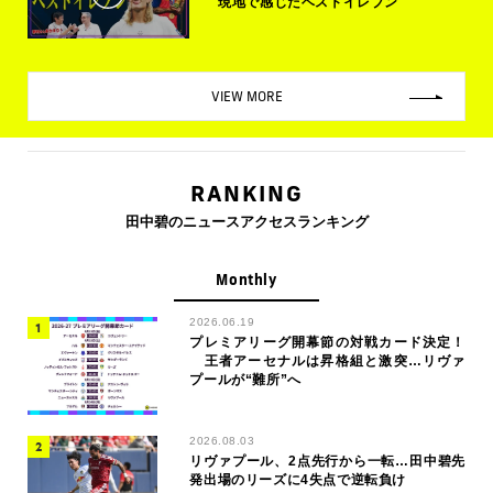
現地で感じたベストイレブン
VIEW MORE
RANKING
田中碧のニュースアクセスランキング
Monthly
2026.06.19
プレミアリーグ開幕節の対戦カード決定！
王者アーセナルは昇格組と激突…リヴァ
プールが“難所”へ
2026.08.03
リヴァプール、2点先行から一転…田中碧先
発出場のリーズに4失点で逆転負け