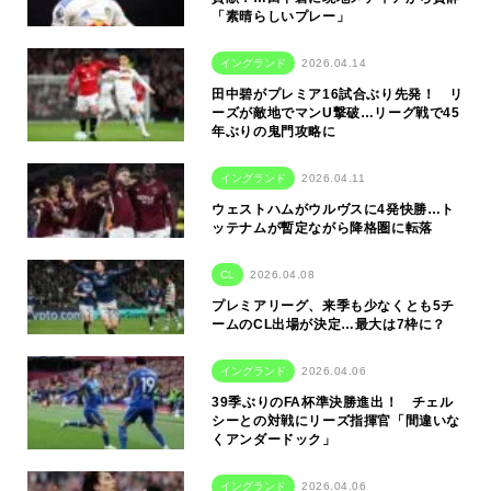
「素晴らしいプレー」
イングランド
2026.04.14
田中碧がプレミア16試合ぶり先発！ リ
ーズが敵地でマンU撃破…リーグ戦で45
年ぶりの鬼門攻略に
イングランド
2026.04.11
ウェストハムがウルヴスに4発快勝…ト
ッテナムが暫定ながら降格圏に転落
CL
2026.04.08
プレミアリーグ、来季も少なくとも5チ
ームのCL出場が決定…最大は7枠に？
イングランド
2026.04.06
39季ぶりのFA杯準決勝進出！ チェル
シーとの対戦にリーズ指揮官「間違いな
くアンダードック」
イングランド
2026.04.06