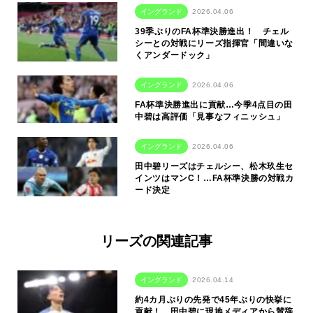
イングランド
2026.04.06
39季ぶりのFA杯準決勝進出！ チェル
シーとの対戦にリーズ指揮官「間違いな
くアンダードック」
イングランド
2026.04.06
FA杯準決勝進出に貢献…今季4点目の田
中碧は高評価「見事なフィニッシュ」
イングランド
2026.04.06
田中碧リーズはチェルシー、松木玖生セ
インツはマンC！…FA杯準決勝の対戦カ
ード決定
リーズの関連記事
イングランド
2026.04.14
約4カ月ぶりの先発で45年ぶりの快挙に
貢献！…田中碧に現地メディアから賛辞