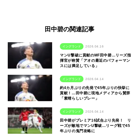
田中碧の関連記事
イングランド
2026.04.16
マンU撃破に貢献のMF田中碧…リーズ指
揮官が称賛「アオの最近のパフォーマン
スには満足している」
イングランド
2026.04.14
約4カ月ぶりの先発で45年ぶりの快挙に
貢献！…田中碧に現地メディアから賛辞
「素晴らしいプレー」
イングランド
2026.04.14
田中碧がプレミア16試合ぶり先発！ リ
ーズが敵地でマンU撃破…リーグ戦で45
年ぶりの鬼門攻略に