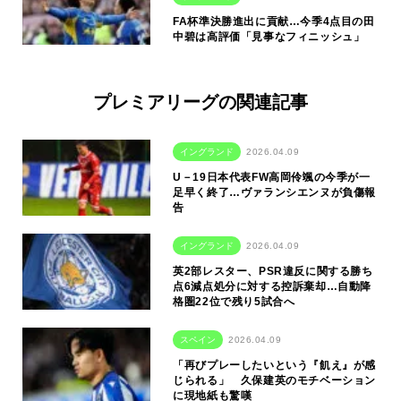
FA杯準決勝進出に貢献…今季4点目の田
中碧は高評価「見事なフィニッシュ」
プレミアリーグの関連記事
イングランド
2026.04.09
U－19日本代表FW高岡伶颯の今季が一
足早く終了…ヴァランシエンヌが負傷報
告
イングランド
2026.04.09
英2部レスター、PSR違反に関する勝ち
点6減点処分に対する控訴棄却…自動降
格圏22位で残り5試合へ
スペイン
2026.04.09
「再びプレーしたいという『飢え』が感
じられる」 久保建英のモチベーション
に現地紙も驚嘆