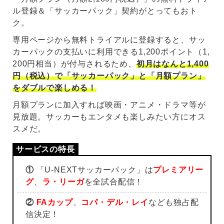
ル登録＆「サッカーパック」契約がとってもおト
ク。
専用ページから無料トライアルに登録すると、サッ
カーパックの支払いに利用できる1,200ポイント（1,
200円相当）が付与されるため、
初月はなんと1,400
円（税込）で「サッカーパック」と「月額プラン」
をダブルで楽しめる！
月額プランに加入すれば映画・アニメ・ドラマ等が
見放題。サッカーもエンタメも楽しみたい方にオス
スメだ。
①
「U-NEXTサッカーパック」は
プレミアリー
グ
、
ラ・リーガ
を全試合配信！
②
FAカップ
、
コパ・デル・レイ
なども独占配
信決定！