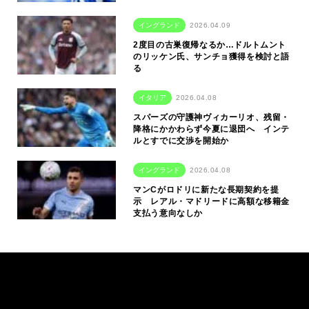
イングランド
2026.04.09
2度目の古巣復帰なるか…ドルトムント
のリッケン氏、サンチョ獲得を検討と語
る
イタリア
2026.04.08
スパーズの守護神ヴィカーリオ、残留・
降格にかかわらず今夏に退団へ インテ
ルとすでに交渉を開始か
イングランド
2026.04.08
マンCがロドリに新たな長期契約を提
示 レアル・マドリードに高額な移籍金
支払う意向なしか