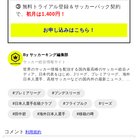
③
無料トライアル登録＆サッカーパック契約
で、
初月は1,400円！
お申し込みはこちら！
By サッカーキング編集部
サッカー総合情報サイト
世界のサッカー情報を配信する国内最高峰のサッカー総合メ
ディア。日本代表をはじめ、Jリーグ、プレミアリーグ、海外
日本人選手、高校サッカーなどの国内外の最新ニュース、コ
ラム、選手インタビュー、試合結果速報、ゲーム、ショッピ
ングといったサッカーにまつわるあらゆる情報を提供してい
#プレミアリーグ
#ブンデスリーガ
ます。「X」「Instagram」「YouTube」「TikTok」など、
各種SNSサービスも充実したコンテンツを発信中。
#日本人選手在籍クラブ
#フライブルク
#リーズ
#田中碧
#海外日本人選手
#移籍の噂