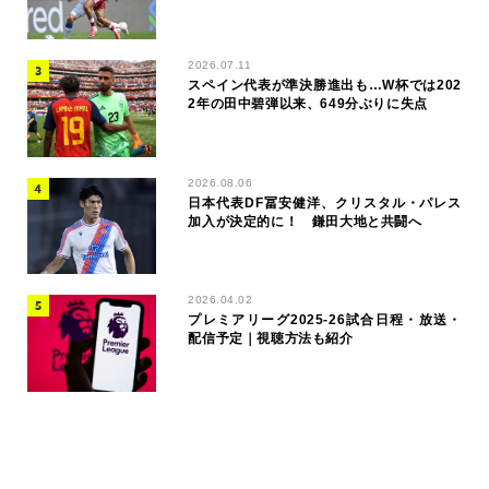
2026.07.11
スペイン代表が準決勝進出も…W杯では202
2年の田中碧弾以来、649分ぶりに失点
2026.08.06
日本代表DF冨安健洋、クリスタル・パレス
加入が決定的に！ 鎌田大地と共闘へ
2026.04.02
プレミアリーグ2025-26試合日程・放送・
配信予定｜視聴方法も紹介