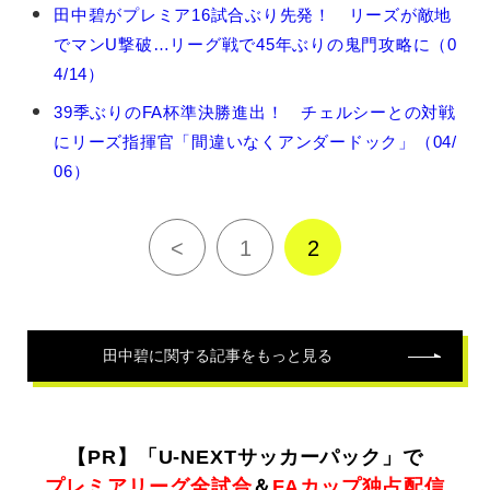
田
田中碧がプレミア16試合ぶり先発！ リーズが敵地
中
でマンU撃破…リーグ戦で45年ぶりの鬼門攻略に（0
碧
の
4/14）
関
39季ぶりのFA杯準決勝進出！ チェルシーとの対戦
連
記
にリーズ指揮官「間違いなくアンダードック」（04/
事
06）
<
1
2
田中碧
に関する記事をもっと見る
【PR】「U-NEXTサッカーパック」で
プレミアリーグ全試合
＆
FAカップ独占配信