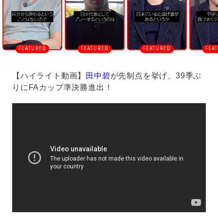
【ハイライト動画】
田中碧
が先制点を挙げ、39季ぶ
りにFAカップ準決勝進出！