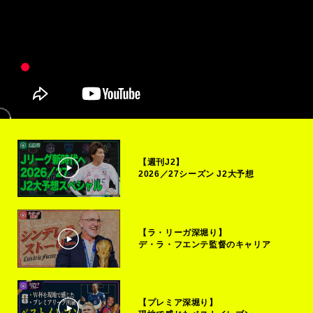
【週刊J2】
2026／27シーズン J2大予想
【ラ・リーガ深堀り】
デ・ラ・フエンテ監督のキャリア
【プレミア深堀り】