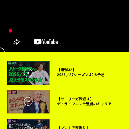
【週刊J2】
2026／27シーズン J2大予想
【ラ・リーガ深堀り】
デ・ラ・フエンテ監督のキャリア
【プレミア深堀り】