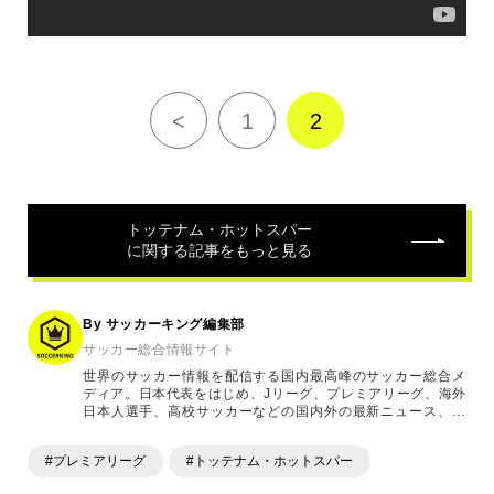
<
1
2
トッテナム・ホットスパー
に関する記事をもっと見る
By サッカーキング編集部
サッカー総合情報サイト
世界のサッカー情報を配信する国内最高峰のサッカー総合メ
ディア。日本代表をはじめ、Jリーグ、プレミアリーグ、海外
日本人選手、高校サッカーなどの国内外の最新ニュース、コ
ラム、選手インタビュー、試合結果速報、ゲーム、ショッピ
ングといったサッカーにまつわるあらゆる情報を提供してい
#プレミアリーグ
#トッテナム・ホットスパー
ます。「X」「Instagram」「YouTube」「TikTok」など、
各種SNSサービスも充実したコンテンツを発信中。