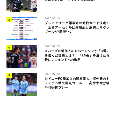
2026.06.19
プレミアリーグ開幕節の対戦カード決定！
王者アーセナルは昇格組と激突…リヴァ
プールが“難所”へ
2026.07.25
スパーズに新加入のロバートソンが「3番」
を選んだ理由とは？ 「26番」を避けた背
景にレジェンドへの敬意
2026.07.29
シドニーFC新加入の関根貴大、初先発のト
ッテナム戦で同点ゴール！ 高井幸大は後
半45分間プレー