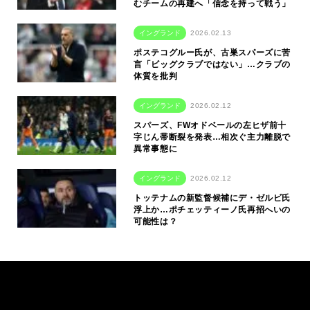
むチームの再建へ「信念を持って戦う」
イングランド
2026.02.13
ポステコグルー氏が、古巣スパーズに苦
言「ビッグクラブではない」…クラブの
体質を批判
イングランド
2026.02.12
スパーズ、FWオドベールの左ヒザ前十
字じん帯断裂を発表…相次ぐ主力離脱で
異常事態に
イングランド
2026.02.12
トッテナムの新監督候補にデ・ゼルビ氏
浮上か…ポチェッティーノ氏再招へいの
可能性は？