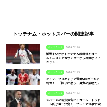
トッテナム・ホットスパーの関連記事
イングランド
2026.02.16
浜野まいかがトッテナム移籍後初ゴー
ル！…ロングカウンターから冷静なフィ
ニッシュ
イングランド
2026.02.15
ケイン、プロキャリア通算500ゴールに
到達！ 「誇りに思う。努力の賜物だ」
イングランド
2026.02.14
スパーズの新指揮官にイゴール・トゥド
ール氏が就任決定！ プレミア16位に沈