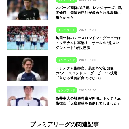
スパーズ期待の17歳、レンジャーズに武
者修行「毎週末勝利が求められる場所に
来たかった」
イングランド
2025.07.31
英国外初のノースロンドン・ダービーは
トッテナムに軍配！ サールの“超ロン
グシュート”が決勝弾
イングランド
2025.07.30
トッテナム指揮官、英国外で初開催
の“ノースロンドン・ダービー”へ決意
「単なる親善試合ではない」
イングランド
2025.07.30
高井幸大の離脱理由が判明…トッテナム
指揮官「足底腱膜を負傷してしまった」
プレミアリーグの関連記事