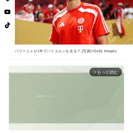
パリーニャが1年でバイエルンを去る？ [写真]=Getty Images
もっと読む
arrow_forward_ios