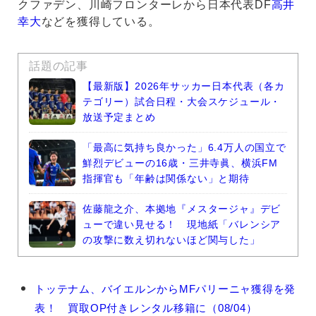
クファデン、川崎フロンターレから日本代表DF
高井
幸大
などを獲得している。
話題の記事
【最新版】2026年サッカー日本代表（各カ
テゴリー）試合日程・大会スケジュール・
放送予定まとめ
「最高に気持ち良かった」6.4万人の国立で
鮮烈デビューの16歳・三井寺眞、横浜FM
指揮官も「年齢は関係ない」と期待
佐藤龍之介、本拠地『メスタージャ』デビ
ューで違い見せる！ 現地紙「バレンシア
の攻撃に数え切れないほど関与した」
ジ
トッテナム、バイエルンからMFパリーニャ獲得を発
ョ
表！ 買取OP付きレンタル移籍に（08/04）
ア