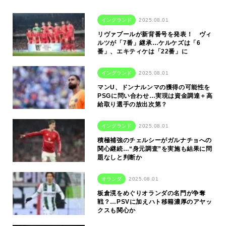
イングランド
2025.08.01
リヴァプールが新背番号を発表！ ヴィ
ルツが「7番」継承…ケルケズは「6
番」、エキティケは「22番」に
イングランド
2025.08.01
マンU、ドンナルンマの獲得の可能性を
PSGに問い合わせ…実現は資金調達＋高
給取り選手の放出次第？
イングランド
2025.08.01
積極補強のチェルシーがガルナチョへの
関心継続…“身元調査”を実施も結果に問
題なしと判断か
オランダ
2025.08.01
板倉滉をめぐりオランダの名門が争奪
戦？…PSVに加えハト移籍濃厚のアヤッ
クスも関心か