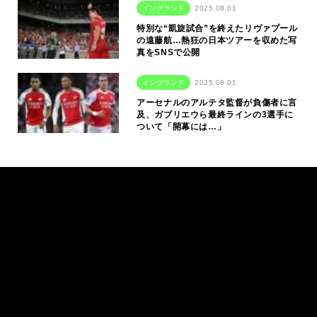
イングランド
2025.08.01
特別な“凱旋試合”を終えたリヴァプール
の遠藤航…熱狂の日本ツアーを収めた写
真をSNSで公開
イングランド
2025.08.01
アーセナルのアルテタ監督が負傷者に言
及、ガブリエウら最終ラインの3選手に
ついて「開幕には…」