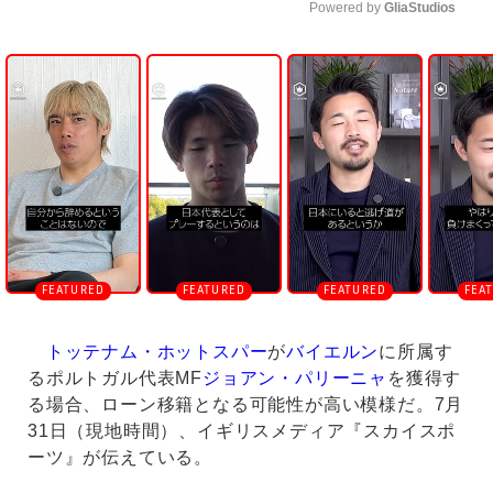
Powered by 
GliaStudios
U
n
m
u
t
e
トッテナム・ホットスパー
が
バイエルン
に所属す
るポルトガル代表MF
ジョアン・パリーニャ
を獲得す
る場合、ローン移籍となる可能性が高い模様だ。7月
31日（現地時間）、イギリスメディア『スカイスポ
ーツ』が伝えている。