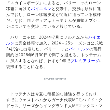
『スカイスポーツ』によると、パリーニャのローン
移籍に向けて
バイエルン
と交渉中。交渉は順調に進
んでおり、ローン移籍決定が間近に迫っている模様
だ。なお、同メディアはトッテナムが買収オプショ
ンについても交渉していると報じている。
パリーニャは、2024年7月にフルアムから
バイエ
ルン
に完全移籍で加入。2024－25シーズンは公式戦
24試合に出場した。パリーニャと
バイエルン
の現行
契約は2028年6月30日で満了を迎える。トッテナム
に加入するとなれば、わずか1年で
プレミアリーグ
に
復帰することになる。
ADVERTISEMENT
トッテナムは今夏に積極的な補強を行っており、
すでにウェストハムからガーナ代表MFモハメド・ク
ドゥス、リーズからイングランド人MFマックス・マ