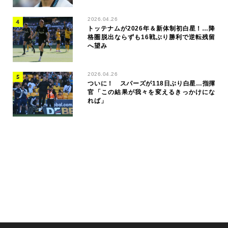
2026.04.26
トッテナムが2026年＆新体制初白星！…降
格圏脱出ならずも16戦ぶり勝利で逆転残留
へ望み
2026.04.26
ついに！ スパーズが118日ぶり白星…指揮
官「この結果が我々を変えるきっかけにな
れば」