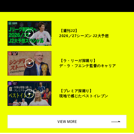
【週刊J2】
2026／27シーズン J2大予想
【ラ・リーガ深堀り】
デ・ラ・フエンテ監督のキャリア
【プレミア深堀り】
現地で感じたベストイレブン
VIEW MORE