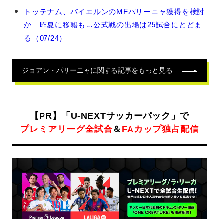
ン・
トッテナム、バイエルンのMFパリーニャ獲得を検討
パ
か 昨夏に移籍も…公式戦の出場は25試合にとどま
リ
ー
る（07/24）
ニ
ャ
の
ジョアン・パリーニャ
に関する記事をもっと見る
関
連
記
事
【PR】「U-NEXTサッカーパック」で
プレミアリーグ全試合
＆
FAカップ独占配信