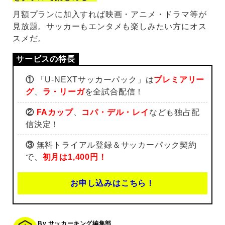
月額プランに加入すれば映画・アニメ・ドラマ等が
見放題。サッカーもエンタメも楽しみたい方にオス
スメだ。
①
「U-NEXTサッカーパック」は
プレミアリー
グ
、
ラ・リーガ
を全試合配信！
②
FAカップ
、
コパ・デル・レイ
なども独占配
信決定！
③
無料トライアル登録＆サッカーパック契約
で、
初月は1,400円！
お申し込みはこちら！
By サッカーキング編集部