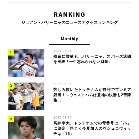
RANKING
ジョアン・パリーニャのニュースアクセスランキング
Monthly
2026.07.04
残留に貢献も…パリーニャ、スパーズ退団
を発表「一生忘れられない財産」
2026.05.25
苦しみ抜いたトッテナムが勝利でプレミア
残留！…ウェストハムは意地の快勝も2部降
格…
2025.08.16
高井幸大、トッテナムでの背番号は「25」
に決定 同じく今夏加入のヴシュコヴィッ
チは「16」