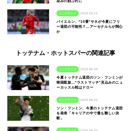
染みの顔ぶれに
イングランド
2025.03.12
バイエルン、“10番”サネが今夏にフリ
ー退団の可能性？…アーセナルらが関心
か
トッテナム・ホットスパーの関連記事
イングランド
2025.08.03
今夏トッテナム退団のソン・フンミンが
韓国凱旋…“ラストマッチ”見込みのニュ
ーカッスル戦はドロー
イングランド
2025.08.02
ソン・フンミン、今夏のトッテナム退団
を発表「キャリアの中で最も難しい決
断」
イングランド
2025.08.02