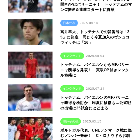
間MVPはパリーニャ！ トッテナムのマ
ンC撃破＆連勝スタートに貢献
日本代表
2025.08.16
高井幸大、トッテナムでの背番号は「2
5」に決定 同じく今夏加入のヴシュコ
ヴィッチは「16」
イングランド
2025.08.04
トッテナム、バイエルンからMFパリー
ニャ獲得を発表！ 買取OP付きレンタ
ル移籍に
イングランド
2025.07.24
トッテナム、バイエルンのMFパリーニ
ャ獲得を検討か 昨夏に移籍も…公式戦
の出場は25試合にとどまる
海外その他
2025.03.15
ポルトガル代表、UNLデンマーク戦に臨
むメンバー発表！ C・ロナウドらお馴