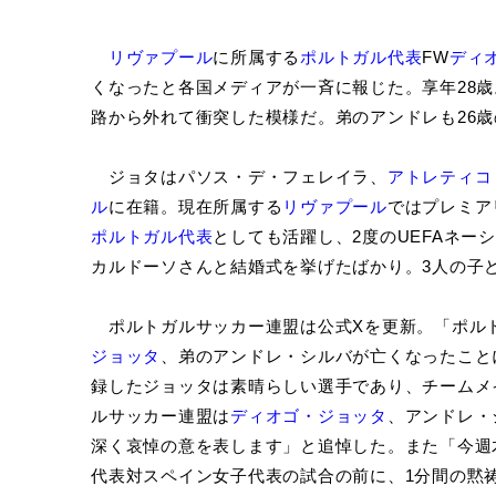
リヴァプール
に所属する
ポルトガル代表
FW
ディ
くなったと各国メディアが一斉に報じた。享年28
路から外れて衝突した模様だ。弟のアンドレも26
ジョタはパソス・デ・フェレイラ、
アトレティコ
ル
に在籍。現在所属する
リヴァプール
ではプレミア
ポルトガル代表
としても活躍し、2度のUEFAネ
カルドーソさんと結婚式を挙げたばかり。3人の子
ポルトガルサッカー連盟は公式Xを更新。「ポル
ジョッタ
、弟のアンドレ・シルバが亡くなったこと
録したジョッタは素晴らしい選手であり、チームメ
ルサッカー連盟は
ディオゴ・ジョッタ
、アンドレ・
深く哀悼の意を表します」と追悼した。また「今週
代表対スペイン女子代表の試合の前に、1分間の黙祷