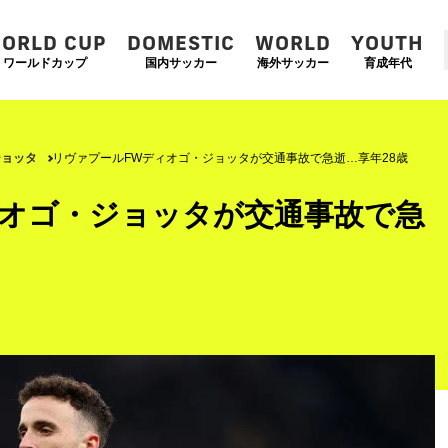
ORLD CUP
DOMESTIC
WORLD
YOUTH
ワールドカップ
国内サッカー
海外サッカー
育成年代
ジョッタ
リヴァプールFWディオゴ・ジョッタが交通事故で急逝…享年28歳
ィオゴ・ジョッタが交通事故で急