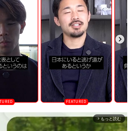
もっと読む
arrow_forward_ios