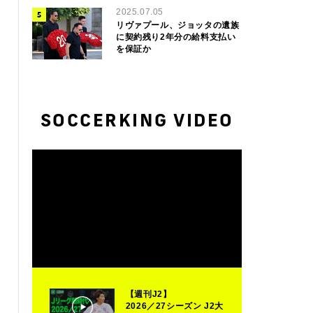
2025.07.05
リヴァプール、ジョッタの遺族
に契約残り2年分の給料支払い
を保証か
SOCCERKING VIDEO
【週刊J2】
2026／27シーズン J2大