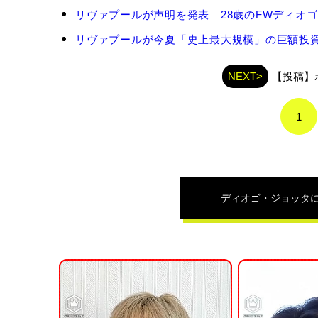
デ
リヴァプールが声明を発表 28歳のFWディオゴ
ィ
オ
リヴァプールが今夏「史上最大規模」の巨額投資？ 
ゴ・
ジ
NEXT>
【投稿】
ョ
ッ
タ
1
の
関
連
記
事
ディオゴ・ジョッタ