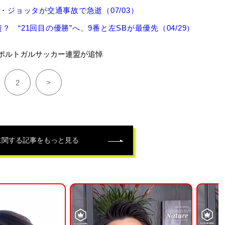
・ジョッタが交通事故で急逝（07/03）
“21回目の優勝”へ、9番と左SBが最優先（04/29）
ポルトガルサッカー連盟が追悼
2
>
に関する記事をもっと見る