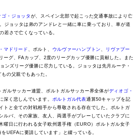
オゴ・ジョッタ
が、スペイン北部で起こった交通事故により亡
歳。ジョッタは弟のアンドレと一緒に車に乗っており、車が道
歳の若さで亡くなっている。
・マドリード
、ポルト、
ウルヴァーハンプトン
、
リヴァプー
リーグ、FAカップ、2度のリーグカップ優勝に貢献した。また
ーションズリーグ優勝に尽力している。ジョッタは先月ルーテ・
どもの父親でもあった。
トガルサッカー連盟、ポルトガルサッカー界全体が
ディオゴ・
に深く悲しんでいます。
ポルトガル代表
通算50キャップを記
イトと全ての対戦相手から尊敬される存在でした。ポルトガ
シルバ、その家族、友人、両選手がプレーしていたクラブに
木曜日に行われる女子欧州選手権（EURO）ポルトガル女子
をUEFAに要請しています」と綴っている。