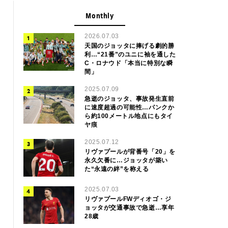
Monthly
2026.07.03
天国のジョッタに捧げる劇的勝
利…“21番”のユニに袖を通した
C・ロナウド「本当に特別な瞬
間」
2025.07.09
急逝のジョッタ、事故発生直前
に速度超過の可能性…パンクか
ら約100メートル地点にもタイ
ヤ痕
2025.07.12
リヴァプールが背番号「20」を
永久欠番に…ジョッタが築い
た“永遠の絆”を称える
2025.07.03
リヴァプールFWディオゴ・ジ
ョッタが交通事故で急逝…享年
28歳