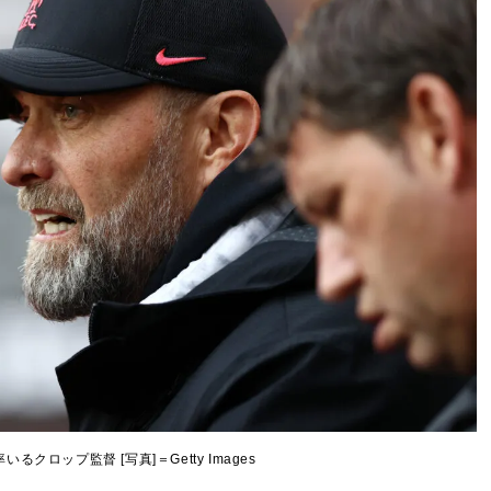
るクロップ監督 [写真]＝Getty Images