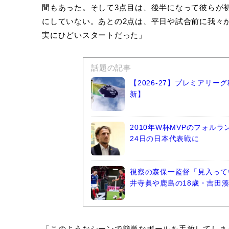
間もあった。そして3点目は、後半になって彼らが
にしていない。あとの2点は、平日や試合前に我々
実にひどいスタートだった」
話題の記事
【2026-27】プレミアリ
新】
2010年W杯MVPのフォル
24日の日本代表戦に
視察の森保一監督「見入って
井寺眞や鹿島の18歳・吉田
「このようなシーンで簡単なボールを手放してしま