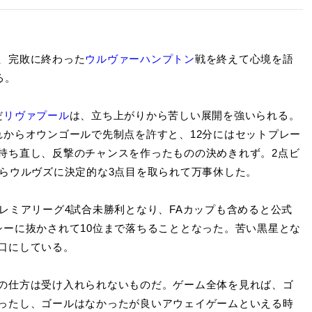
、完敗に終わった
ウルヴァーハンプトン
戦を終えて心境を語
る。
だ
リヴァプール
は、立ち上がりから苦しい展開を強いられる。
れからオウンゴールで先制点を許すと、12分にはセットプレー
持ち直し、反撃のチャンスを作ったものの決めきれず。2点ビ
からウルヴズに決定的な3点目を取られて万事休した。
レミアリーグ4試合未勝利となり、FAカップも含めると公式
シーに抜かされて10位まで落ちることとなった。苦い黒星とな
口にしている。
の仕方は受け入れられないものだ。ゲーム全体を見れば、ゴ
ったし、ゴールはなかったが良いアウェイゲームといえる時