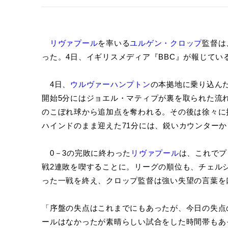
リヴァプール
を率いる
ユルゲン・クロップ
監督は
った。4日、イギリスメディア『BBC』が報じてい
4日、
ウルヴァーハンプトン
の本拠地に乗り込ん
開始5分にはジョエル・マティプが裏を取られた流
のこぼれ球から追加点を奪われる。その後は徐々に
ハインドのまま迎えた71分には、鋭いカウンター
0－3の完敗に終わった
リヴァプール
は、これでプ
戦2連敗を喫することに。リーグの順位も、チェル
った一戦を終え、クロップ監督は強い失望の言葉を
「序盤の失点はこれまでにもあったが、今日の失点
ールはなかったが素晴らしい試合をした時間帯もあ