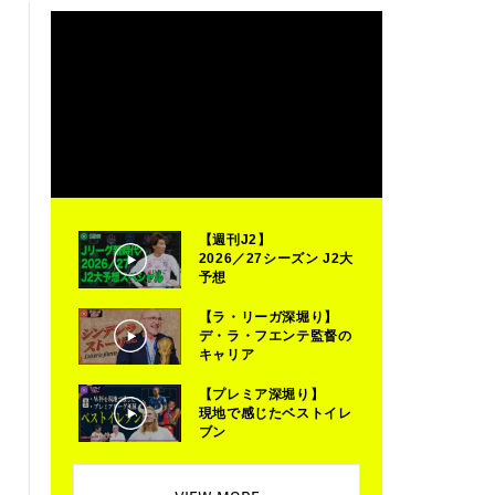
【週刊J2】
2026／27シーズン J2大
予想
【ラ・リーガ深堀り】
デ・ラ・フエンテ監督の
キャリア
【プレミア深堀り】
現地で感じたベストイレ
ブン