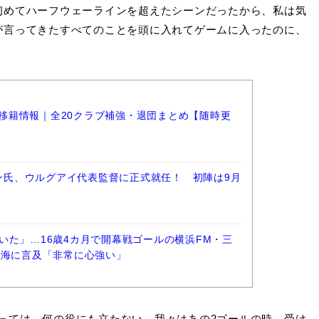
初めてハーフウェーラインを超えたシーンだったから、私は気
が言ってきたすべてのことを頭に入れてゲームに入ったのに、
ーグ移籍情報｜全20クラブ補強・退団まとめ【随時更
ラン氏、ウルグアイ代表監督に正式就任！ 初陣は9月
いた」…16歳4カ月で開幕戦ゴールの横浜FM・三
湊海に言及「非常に心強い」
っては、何の役にも立たない。我々はあの2ゴールの時、受け