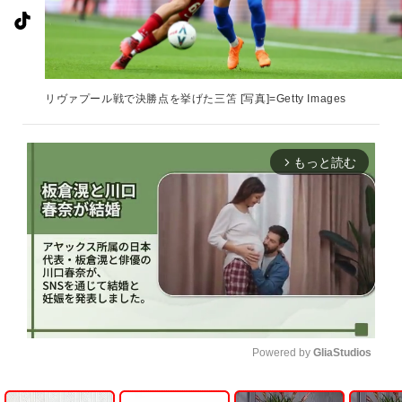
リヴァプール戦で決勝点を挙げた三笘 [写真]=Getty Images
もっと読む
arrow_forward_ios
Powered by 
GliaStudios
U