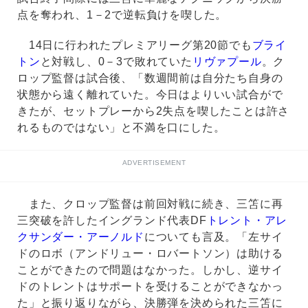
点を奪われ、1－2で逆転負けを喫した。
14日に行われたプレミアリーグ第20節でも
ブライ
トン
と対戦し、0－3で敗れていた
リヴァプール
。ク
ロップ監督は試合後、「数週間前は自分たち自身の
状態から遠く離れていた。今日はよりいい試合がで
きたが、セットプレーから2失点を喫したことは許さ
れるものではない」と不満を口にした。
ADVERTISEMENT
また、クロップ監督は前回対戦に続き、三笘に再
三突破を許したイングランド代表DF
トレント・アレ
クサンダー・アーノルド
についても言及。「左サイ
ドのロボ（アンドリュー・ロバートソン）は助ける
ことができたので問題はなかった。しかし、逆サイ
ドのトレントはサポートを受けることができなかっ
た」と振り返りながら、決勝弾を決められた三笘に