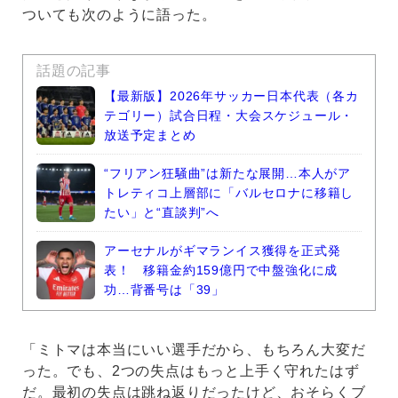
ついても次のように語った。
話題の記事
【最新版】2026年サッカー日本代表（各カ
テゴリー）試合日程・大会スケジュール・
放送予定まとめ
“フリアン狂騒曲”は新たな展開…本人がア
トレティコ上層部に「バルセロナに移籍し
たい」と“直談判”へ
アーセナルがギマランイス獲得を正式発
表！ 移籍金約159億円で中盤強化に成
功…背番号は「39」
「ミトマは本当にいい選手だから、もちろん大変だ
った。でも、2つの失点はもっと上手く守れたはず
だ。最初の失点は跳ね返りだったけど、おそらくブ