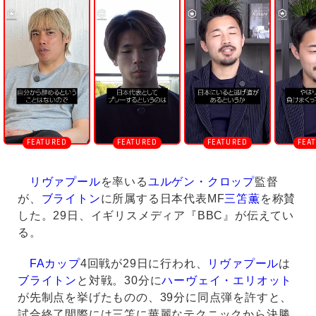
n
m
u
t
e
リヴァプール
を率いる
ユルゲン・クロップ
監督
が、
ブライトン
に所属する日本代表MF
三笘薫
を称賛
した。29日、イギリスメディア『BBC』が伝えてい
る。
FAカップ
4回戦が29日に行われ、
リヴァプール
は
ブライトン
と対戦。30分に
ハーヴェイ・エリオット
が先制点を挙げたものの、39分に同点弾を許すと、
試合終了間際には三笘に華麗なテクニックから決勝