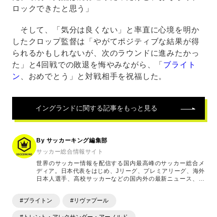
ロックできたと思う」
そして、「気分は良くない」と率直に心境を明か
したクロップ監督は「やがてポジティブな結果が得
られるかもしれないが、次のラウンドに進みたかっ
た」と4回戦での敗退を悔やみながら、「
ブライト
ン
、おめでとう」と対戦相手を祝福した。
イングランド
に関する記事をもっと見る
By サッカーキング編集部
サッカー総合情報サイト
世界のサッカー情報を配信する国内最高峰のサッカー総合メ
ディア。日本代表をはじめ、Jリーグ、プレミアリーグ、海外
日本人選手、高校サッカーなどの国内外の最新ニュース、コ
ラム、選手インタビュー、試合結果速報、ゲーム、ショッピ
ングといったサッカーにまつわるあらゆる情報を提供してい
#ブライトン
#リヴァプール
ます。「X」「Instagram」「YouTube」「TikTok」など、
各種SNSサービスも充実したコンテンツを発信中。