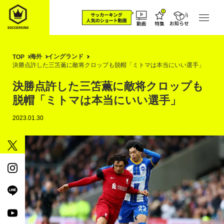
海外
イングランド
TOP
決勝点許した三笘薫に敵将クロップも脱帽「ミトマは本当にいい選手」
決勝点許した三笘薫に敵将クロップも
脱帽「ミトマは本当にいい選手」
2023.01.30