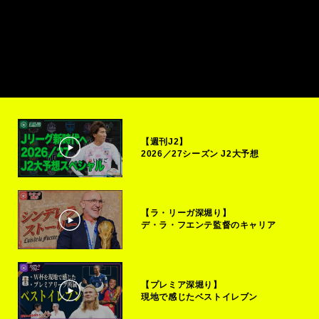
【週刊J2】
2026／27シーズン J2大予想
【ラ・リーガ深堀り】
デ・ラ・フエンテ監督のキャリア
【プレミア深堀り】
現地で感じたベストイレブン