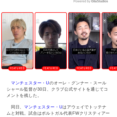
Powered by 
GliaStudios
U
n
m
u
t
e
マンチェスター・U
のオーレ・グンナー・スール
シャール監督が30日、クラブ公式サイトを通じてコ
メントを残した。
同日、
マンチェスター・U
はアウェイでトッテナ
ムと対戦。試合はポルトガル代表FWクリスティアー