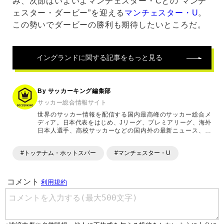
み、次節はいよいよマンチェスター・Cとの“マンチ
ェスター・ダービー”を迎える
マンチェスター・U
。
この勢いでダービーの勝利も期待したいところだ。
イングランド
に関する記事をもっと見る
By サッカーキング編集部
サッカー総合情報サイト
世界のサッカー情報を配信する国内最高峰のサッカー総合メ
ディア。日本代表をはじめ、Jリーグ、プレミアリーグ、海外
日本人選手、高校サッカーなどの国内外の最新ニュース、コ
ラム、選手インタビュー、試合結果速報、ゲーム、ショッピ
ングといったサッカーにまつわるあらゆる情報を提供してい
#トッテナム・ホットスパー
#マンチェスター・U
ます。「X」「Instagram」「YouTube」「TikTok」など、
各種SNSサービスも充実したコンテンツを発信中。