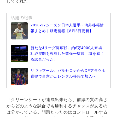
してくれた」
話題の記事
2026-27シーズン日本人選手・海外移籍情
報まとめ｜確定情報【8月5日更新】
新たなJリーグ開幕戦に約6万4000人来場…
壮絶展開を視察した森保一監督「魂を感じ
る試合だった」
リヴァプール、バルセロナからDFアラウホ
獲得で合意か…レンタル移籍で加入へ
「クリーンシートが達成出来たら、前線の質の高さ
からどのような試合でも勝利するチャンスがあるの
は分かっている。問題だったのはコントロールする