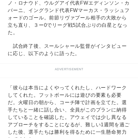
ノ・ロナウド、ウルグアイ代表FWエディンソン・カ
バーニ、イングランド代表FWマーカス・ラッシュフ
ォードのゴール。前節リヴァプール相手の大敗から
立ち直り、３ー0でリーグ戦5試合ぶりの白星となっ
た。
試合終了後、スールシャール監督がインタビュー
に応じ、以下のように語った。
ADVERTISEMENT
「彼らは本当によくやってくれたし、ハードワーク
してくれた。フットボールには遊びの要素も必要
だ。火曜日の朝から、コーチ陣で計画を立てた。選
手たちと一緒に話し合い、全員がこのプランに納得
していることを確認した。アウェイでは少し異なる
アプローチをすることになるが、難しい1週間を過ご
した後、選手たちは勝利を得るために一生懸命努力