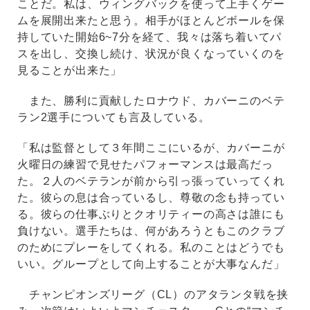
ことだ。私は、ウィングバックを使って上手くゲー
ムを展開出来たと思う。相手がほとんどボールを保
持していた開始6~7分を経て、我々は落ち着いてパ
スを出し、交換し続け、状況が良くなっていくのを
見ることが出来た」
また、勝利に貢献したロナウド、カバーニのベテ
ラン2選手についても言及している。
「私は監督として３年間ここにいるが、カバーニが
火曜日の練習で見せたパフォーマンスは最高だっ
た。２人のベテランが前から引っ張っていってくれ
た。彼らの息は合っているし、尊敬の念も持ってい
る。彼らの仕事ぶりとクオリティーの高さは誰にも
負けない。選手たちは、何があろうともこのクラブ
のためにプレーをしてくれる。私のことはどうでも
いい。グループとして向上することが大事なんだ」
チャンピオンズリーグ（CL）のアタランタ戦を挟