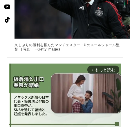
久しぶりの勝利を掴んだマンチェスター・Uのスールシャール監
督 ［写真］＝Getty Images
もっと読む
arrow_forward_ios