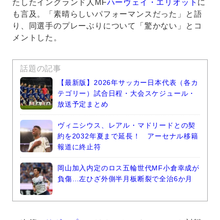
たしたイングランド人MF
ハーヴェイ・エリオット
に
も言及。「素晴らしいパフォーマンスだった」と語
り、同選手のプレーぶりについて「驚かない」とコ
メントした。
話題の記事
【最新版】2026年サッカー日本代表（各カ
テゴリー）試合日程・大会スケジュール・
放送予定まとめ
ヴィニシウス、レアル・マドリードとの契
約を2032年夏まで延長！ アーセナル移籍
報道に終止符
岡山加入内定のロス五輪世代MF小倉幸成が
負傷…左ひざ外側半月板断裂で全治6か月