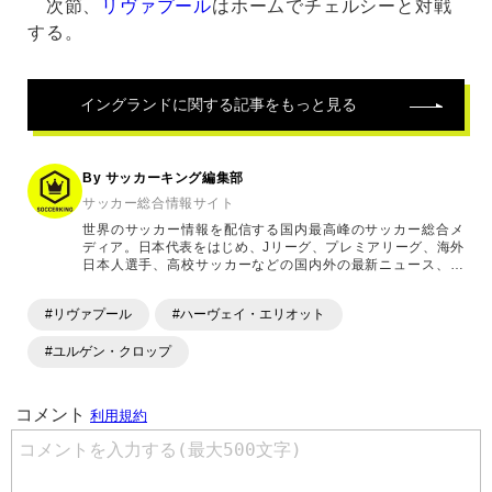
次節、
リヴァプール
はホームでチェルシーと対戦
する。
イングランド
に関する記事をもっと見る
By サッカーキング編集部
サッカー総合情報サイト
世界のサッカー情報を配信する国内最高峰のサッカー総合メ
ディア。日本代表をはじめ、Jリーグ、プレミアリーグ、海外
日本人選手、高校サッカーなどの国内外の最新ニュース、コ
ラム、選手インタビュー、試合結果速報、ゲーム、ショッピ
ングといったサッカーにまつわるあらゆる情報を提供してい
#リヴァプール
#ハーヴェイ・エリオット
ます。「X」「Instagram」「YouTube」「TikTok」など、
各種SNSサービスも充実したコンテンツを発信中。
#ユルゲン・クロップ