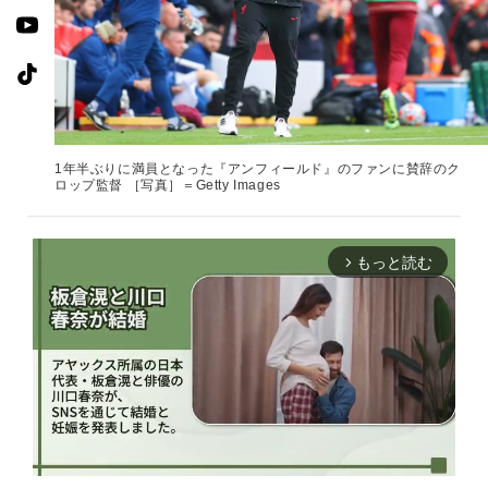
1年半ぶりに満員となった『アンフィールド』のファンに賛辞のク
ロップ監督 ［写真］＝Getty Images
もっと読む
arrow_forward_ios