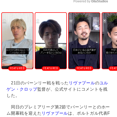
Powered by 
GliaStudios
U
n
m
u
t
e
21日のバーンリー戦を戦った
リヴァプール
の
ユル
ゲン・クロップ
監督が、公式サイトにコメントを残
した。
同日のプレミアリーグ第2節でバーンリーとのホー
ム開幕戦を迎えた
リヴァプール
は、ポルトガル代表F