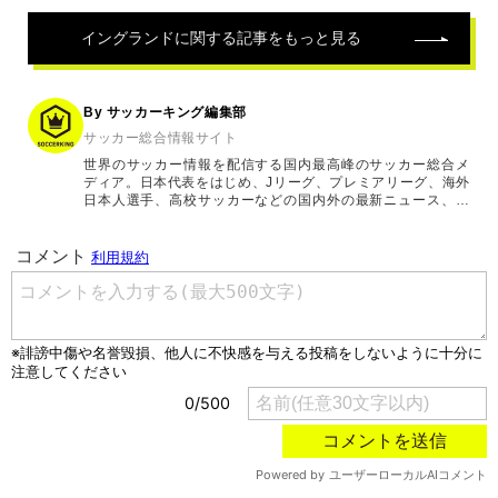
イングランド
に関する記事をもっと見る
By サッカーキング編集部
サッカー総合情報サイト
世界のサッカー情報を配信する国内最高峰のサッカー総合メ
ディア。日本代表をはじめ、Jリーグ、プレミアリーグ、海外
日本人選手、高校サッカーなどの国内外の最新ニュース、コ
ラム、選手インタビュー、試合結果速報、ゲーム、ショッピ
ングといったサッカーにまつわるあらゆる情報を提供してい
ます。「X」「Instagram」「YouTube」「TikTok」など、
各種SNSサービスも充実したコンテンツを発信中。