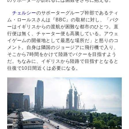
のサポーターが訪れるには困難をさらに抱える。
チェルシー
のサポーターグループ幹部であるティ
ム・ロールスさんは『BBC』の取材に対し、「バク
ーはイギリスからの渡航が困難な都市のひとつ。直
行便は無く、チャーター便も高騰している。アウェ
イゲームの開催地として最悪な場所だ」と怒りのコ
メント。自身は隣国のジョージアに飛行機で入り、
そこから7時間をかけて陸路でバクーを目指すよう
だ。ちなみに、イギリスから陸路で目指すとなると
往復で10日間近くは必要になる。