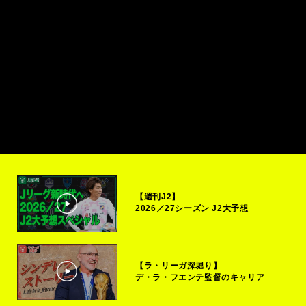
【週刊J2】
2026／27シーズン J2大予想
【ラ・リーガ深堀り】
デ・ラ・フエンテ監督のキャリア