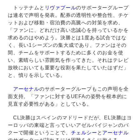
トッテナムと
リヴァプール
のサポーターグループ
は連名で声明を発表。配券の透明性や整合性、チケ
ットおよび移動・宿泊費の高騰への対策を求め、
「ファンに、どれだけ高い忠誠心を持っているかを
求めるのはやめよう。決勝とは1度ある試合ではな
く、長い1シーズンの集大成であり、ファンはその
間、チームをサポートするために多くのお金を使
い、素晴らしい雰囲気を作ってきた。それはテレビ
放映においても重要な役割を果たしていたはずだ」
と、憤りを示している。
アーセナル
のサポーターグループもこの声明を全
面支持。「ファンに対するUEFAの姿勢を根本的に
見直す必要性がある」としている。
CL決勝はスペインのマドリードだが、EL決勝はヨ
ーロッパの東端と言っていいアゼルバイジャンのバ
クーで開催ということで、
チェルシー
と
アーセナル