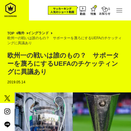
海外
イングランド
TOP
欧州一の戦いは誰のもの？ サポーターを蔑ろにするUEFAのチケッティ
ングに異議あり
欧州一の戦いは誰のもの？ サポータ
ーを蔑ろにするUEFAのチケッティン
グに異議あり
2019.05.14