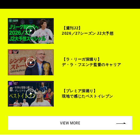
【週刊J2】
2026／27シーズン J2大予想
【ラ・リーガ深堀り】
デ・ラ・フエンテ監督のキャリア
【プレミア深堀り】
現地で感じたベストイレブン
VIEW MORE