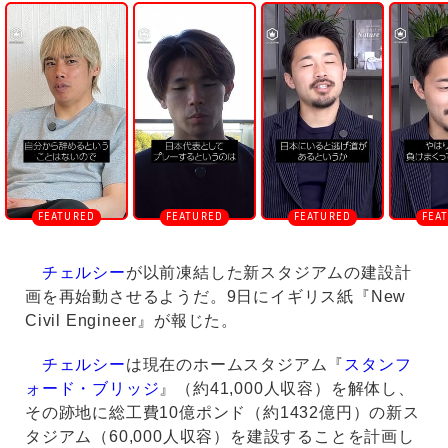
n
m
u
t
e
チェルシー
が以前凍結した新スタジアムの建設計
画を再始動させるようだ。9日にイギリス紙『New
Civil Engineer』が報じた。
チェルシー
は現在のホームスタジアム『
スタンフ
ォード・ブリッジ
』（約41,000人収容）を解体し、
その跡地に総工費10億ポンド（約1432億円）の新ス
タジアム（60,000人収容）を建設することを計画し