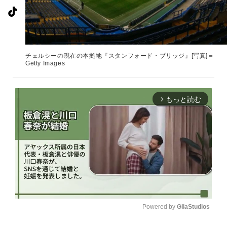
チェルシーの現在の本拠地『スタンフォード・ブリッジ』[写真]＝
Getty Images
もっと読む
arrow_forward_ios
Powered by 
GliaStudios
U