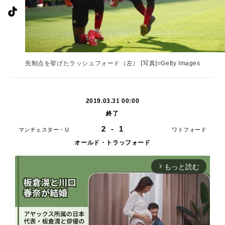
先制点を挙げたラッシュフォード（左） [写真]=Getty Images
2019.03.31 00:00
終了
2
-
1
マンチェスター・U
ワトフォード
オールド・トラッフォード
もっと読む
arrow_forward_ios