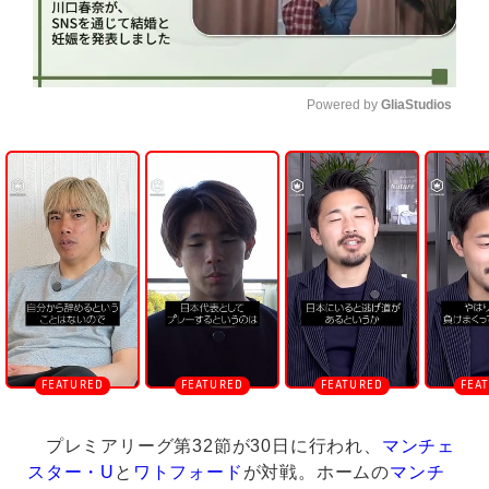
Powered by 
GliaStudios
U
n
m
u
t
e
プレミアリーグ第32節が30日に行われ、
マンチェ
スター・U
と
ワトフォード
が対戦。ホームの
マンチ