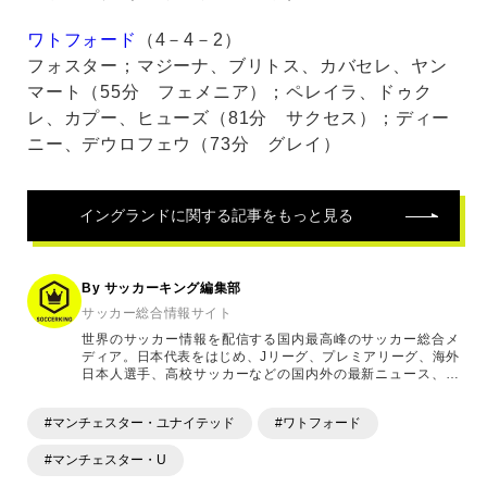
ワトフォード
（4－4－2）
フォスター；マジーナ、ブリトス、カバセレ、ヤン
マート（55分 フェメニア）；ペレイラ、ドゥク
レ、カプー、ヒューズ（81分 サクセス）；ディー
ニー、デウロフェウ（73分 グレイ）
イングランド
に関する記事をもっと見る
By サッカーキング編集部
サッカー総合情報サイト
世界のサッカー情報を配信する国内最高峰のサッカー総合メ
ディア。日本代表をはじめ、Jリーグ、プレミアリーグ、海外
日本人選手、高校サッカーなどの国内外の最新ニュース、コ
ラム、選手インタビュー、試合結果速報、ゲーム、ショッピ
ングといったサッカーにまつわるあらゆる情報を提供してい
#マンチェスター・ユナイテッド
#ワトフォード
ます。「X」「Instagram」「YouTube」「TikTok」など、
各種SNSサービスも充実したコンテンツを発信中。
#マンチェスター・U