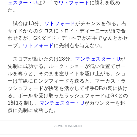
ェスター・U
は2－1で
ワトフォード
に勝利を収め
た。
試合は13分、
ワトフォード
がチャンスを作る。右
サイドからのクロスにトロイ・ディーニーが頭で合
わせるが、GKダビド・デ・ヘアが左手でなんとかセ
ーブ。
ワトフォード
に先制点を与えない。
スコアが動いたのは28分、
マンチェスター・U
が
先制に成功する。ルーク・ショーが低い位置でボー
ルを奪うと、そのまま左サイドを駆け上がる。ショ
ーは前線にロングフィードを送ると、マーカス・ラ
ッシュフォードが快速を活かして相手DFの裏に抜け
る。ボールを受け取ったラッシュフォードはGKとの
1対1を制し、
マンチェスター・U
がカウンターを起
点に先制に成功した。
ADVERTISEMENT