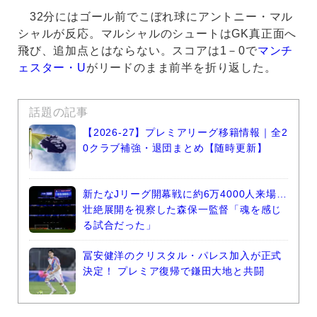
32分にはゴール前でこぼれ球にアントニー・マル
シャルが反応。マルシャルのシュートはGK真正面へ
飛び、追加点とはならない。スコアは1－0で
マンチ
ェスター・U
がリードのまま前半を折り返した。
話題の記事
【2026-27】プレミアリーグ移籍情報｜全2
0クラブ補強・退団まとめ【随時更新】
新たなJリーグ開幕戦に約6万4000人来場…
壮絶展開を視察した森保一監督「魂を感じ
る試合だった」
冨安健洋のクリスタル・パレス加入が正式
決定！ プレミア復帰で鎌田大地と共闘