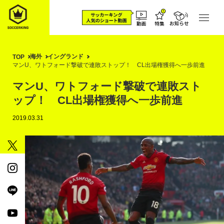
海外
イングランド
TOP
マンU、ワトフォード撃破で連敗ストップ！ CL出場権獲得へ一歩前進
マンU、ワトフォード撃破で連敗スト
ップ！ CL出場権獲得へ一歩前進
2019.03.31