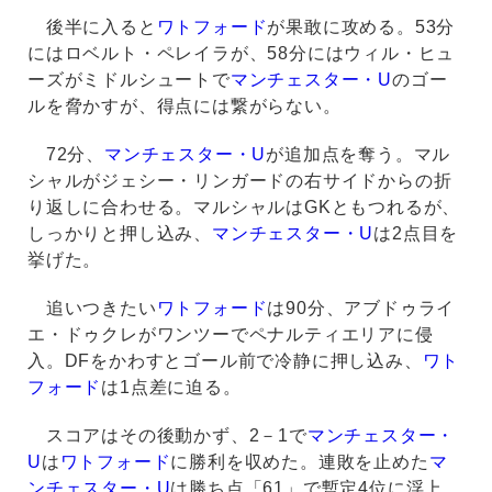
後半に入ると
ワトフォード
が果敢に攻める。53分
にはロベルト・ペレイラが、58分にはウィル・ヒュ
ーズがミドルシュートで
マンチェスター・U
のゴー
ルを脅かすが、得点には繋がらない。
72分、
マンチェスター・U
が追加点を奪う。マル
シャルがジェシー・リンガードの右サイドからの折
り返しに合わせる。マルシャルはGKともつれるが、
しっかりと押し込み、
マンチェスター・U
は2点目を
挙げた。
追いつきたい
ワトフォード
は90分、アブドゥライ
エ・ドゥクレがワンツーでペナルティエリアに侵
入。DFをかわすとゴール前で冷静に押し込み、
ワト
フォード
は1点差に迫る。
スコアはその後動かず、2－1で
マンチェスター・
U
は
ワトフォード
に勝利を収めた。連敗を止めた
マ
ンチェスター・U
は勝ち点「61」で暫定4位に浮上。