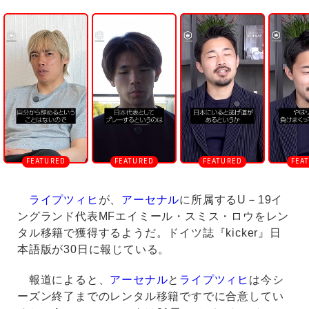
U
n
m
u
t
e
ライプツィヒ
が、
アーセナル
に所属するU－19イ
ングランド代表MFエイミール・スミス・ロウをレン
タル移籍で獲得するようだ。ドイツ誌『kicker』日
本語版が30日に報じている。
報道によると、
アーセナル
と
ライプツィヒ
は今シ
ーズン終了までのレンタル移籍ですでに合意してい