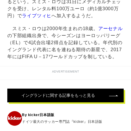
るという。スミス・ロウは31日にメディカルチェッ
クを受け、レンタル料100万ユーロ（約1億3000万
円）で
ライプツィヒ
へ加入するようだ。
スミス・ロウは2000年生まれの18歳。
アーセナル
の下部組織出身で、今シーズンはヨーロッパリーグ
（EL）で4試合出場2得点を記録している。年代別の
イングランド代表に名を連ねる期待の新星で、2017
年にはFIFA U－17ワールドカップを制している。
ADVERTISEMENT
イングランド
に関する記事をもっと見る
By kicker日本語版
ドイツ最大のサッカー専門誌『kicker』日本語版