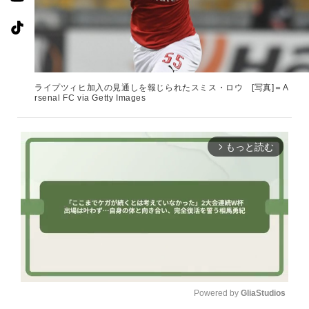
ライプツィヒ加入の見通しを報じられたスミス・ロウ [写真]＝A
rsenal FC via Getty Images
もっと読む
arrow_forward_ios
Powered by 
GliaStudios