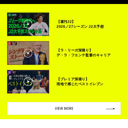
【週刊J2】
2026／27シーズン J2大予想
【ラ・リーガ深堀り】
デ・ラ・フエンテ監督のキャリア
【プレミア深堀り】
現地で感じたベストイレブン
VIEW MORE