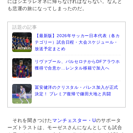
にはシエラレオネに帰らなければならない。なんと
も悲運の旅になってしまったのだ。
話題の記事
【最新版】2026年サッカー日本代表（各カ
テゴリー）試合日程・大会スケジュール・
放送予定まとめ
リヴァプール、バルセロナからDFアラウホ
獲得で合意か…レンタル移籍で加入へ
冨安健洋のクリスタル・パレス加入が正式
決定！ プレミア復帰で鎌田大地と共闘
それを聞きつけた
マンチェスター・U
のサポータ
ーズトラストは、モーゼスさんになんとしても試合