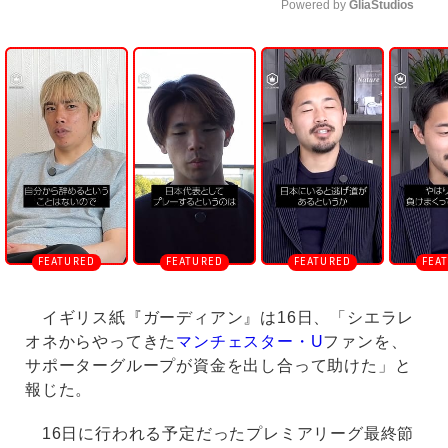
Powered by 
GliaStudios
U
n
m
u
t
e
イギリス紙『ガーディアン』は16日、「シエラレ
オネからやってきた
マンチェスター・U
ファンを、
サポーターグループが資金を出し合って助けた」と
報じた。
16日に行われる予定だったプレミアリーグ最終節