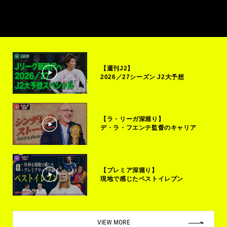
【週刊J2】
2026／27シーズン J2大予想
【ラ・リーガ深堀り】
デ・ラ・フエンテ監督のキャリア
【プレミア深堀り】
現地で感じたベストイレブン
VIEW MORE