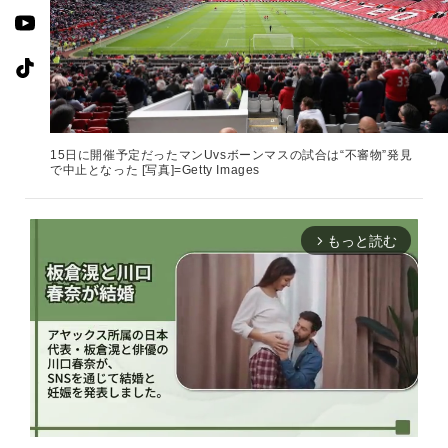
15日に開催予定だったマンUvsボーンマスの試合は“不審物”発見
で中止となった [写真]=Getty Images
もっと読む
arrow_forward_ios