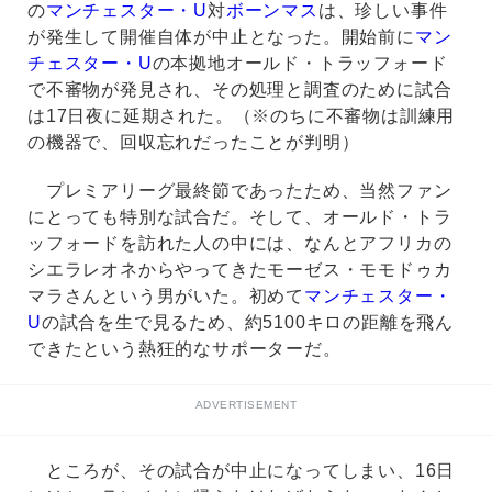
の
マンチェスター・U
対
ボーンマス
は、珍しい事件
が発生して開催自体が中止となった。開始前に
マン
チェスター・U
の本拠地オールド・トラッフォード
で不審物が発見され、その処理と調査のために試合
は17日夜に延期された。（※のちに不審物は訓練用
の機器で、回収忘れだったことが判明）
プレミアリーグ最終節であったため、当然ファン
にとっても特別な試合だ。そして、オールド・トラ
ッフォードを訪れた人の中には、なんとアフリカの
シエラレオネからやってきたモーゼス・モモドゥカ
マラさんという男がいた。初めて
マンチェスター・
U
の試合を生で見るため、約5100キロの距離を飛ん
できたという熱狂的なサポーターだ。
ADVERTISEMENT
ところが、その試合が中止になってしまい、16日