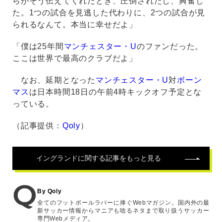
らがそう伝えてくれたとき、圧倒されたし、興奮し
た。1つの試合を見逃した代わりに、2つの試合が見
られるなんて。本当に幸せだよ」
「僕は25年間
マンチェスター・U
のファンだった。
ここは世界で最高のクラブだよ」
なお、延期となった
マンチェスター・U
対
ボーン
マス
は日本時間18日の午前4時キックオフ予定とな
っている。
（記事提供：
Qoly
）
イングランド
に関する記事をもっと見る
By Qoly
全てのフットボールラバーに捧ぐWebマガジン。国内外の最
新サッカー情報からマニアも唸るネタまで取り扱うサッカー
専門Webメディア。