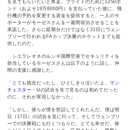
を見てもらいたいと奔走。フライトのために1250ポ
ンド（およそ19万8000円）を支払っていた彼に、飛
行機の予約を変更する資金を提供すると、一人のサ
ポーターがモーゼスさんを一週間宿泊させることを
承諾した。さらに延期分だけではなく21日にウェン
ブリーで行われるFAカップ決勝のチケットまでも提
供したのだ。
シエラレオネのルンギ国際空港でセキュリティを
担当しているモーゼスさんは以下のように話し、仲
間の支援に感謝した。
「とても残念だったし、ひとしきり泣いたよ。
マン
チェスター・U
の試合を生で見るのは初めてだった
のに、それが実現しなかった」
「しかし、彼らが僕を世話してくれたんだ。僕は明
日（17日）の試合を見に行って、そしてウェンブリ
ーでの決勝戦にも行くつもりだ。とても幸せだ。彼