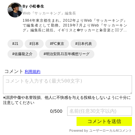
By 小松春生
Web『サッカーキング』編集長
1984年東京都生まれ。2012年よりWeb『サッカーキング』
で編集者として勤務。2019年7月よりWeb『サッカーキン
グ』編集長に就任。イギリスと⚽️サッカーと🎤音楽と🤼‍♂️プロ
レスが好き
#J1
#日本
#FC東京
#日本代表
#佐藤龍之介
#明治安田J1百年構想リーグ