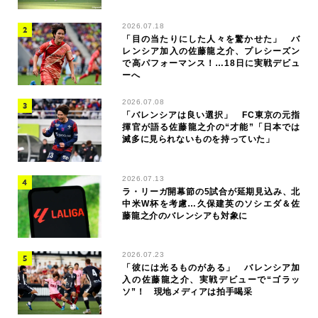
2026.07.18
「目の当たりにした人々を驚かせた」 バ
レンシア加入の佐藤龍之介、プレシーズン
で高パフォーマンス！…18日に実戦デビュ
ーへ
2026.07.08
「バレンシアは良い選択」 FC東京の元指
揮官が語る佐藤龍之介の“才能”「日本では
滅多に見られないものを持っていた」
2026.07.13
ラ・リーガ開幕節の5試合が延期見込み、北
中米W杯を考慮…久保建英のソシエダ＆佐
藤龍之介のバレンシアも対象に
2026.07.23
「彼には光るものがある」 バレンシア加
入の佐藤龍之介、実戦デビューで“ゴラッ
ソ”！ 現地メディアは拍手喝采