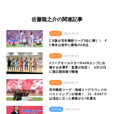
佐藤龍之介の関連記事
Jリーグ
2026.06.06
C大阪が百年構想リーグ3位に輝く！ F
C東京は前半に痛恨の3失点
Jリーグ
2026.06.02
JリーグオールスターDAZNカップに出
場する全選手・監督が決定！ 6月13日
に国立競技場で開催
Jリーグ
2026.06.02
百年構想リーグ・地域リーグラウンドの
ベストイレブンが発表！ J1・EASTで
は頂点に立った鹿島から7名選出
日本代表
2026.05.15