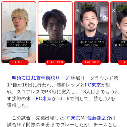
U
n
m
u
t
e
明治安田J1百年構想リーグ
地域リーグラウンド第
17節が16日に行われ、浦和レッズと
FC東京
が対
戦。スコアレスでPK戦に突入し、13人目までもつれ
す接戦の末、
FC東京
が10－9で制して、勝ち点2を
獲得した。
この試合、先発出場した
FC東京
MF
佐藤龍之介
は
試合終了間際の89分までプレーしたが、チームとし