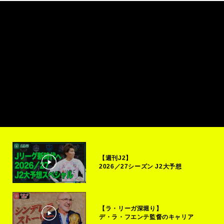
【週刊J2】
2026／27シーズン J2大予想
【ラ・リーガ深堀り】
デ・ラ・フエンテ監督のキャリア