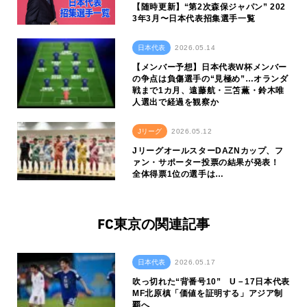
【随時更新】“第2次森保ジャパン” 202
3年3月〜日本代表招集選手一覧
日本代表
2026.05.14
【メンバー予想】日本代表W杯メンバー
の争点は負傷選手の“見極め”…オランダ
戦まで1カ月、遠藤航・三笘薫・鈴木唯
人選出で経過を観察か
Jリーグ
2026.05.12
JリーグオールスターDAZNカップ、フ
ァン・サポーター投票の結果が発表！
全体得票1位の選手は…
FC東京の関連記事
日本代表
2026.05.17
吹っ切れた“背番号10” U－17日本代表
MF北原槙「価値を証明する」アジア制
覇へ