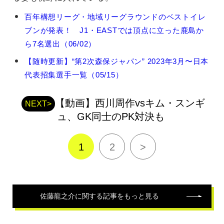
佐
百年構想リーグ・地域リーグラウンドのベストイレ
藤
ブンが発表！ J1・EASTでは頂点に立った鹿島か
龍
之
ら7名選出（06/02）
介
【随時更新】“第2次森保ジャパン” 2023年3月〜日本
の
関
代表招集選手一覧（05/15）
連
記
【動画】西川周作vsキム・スンギ
事
NEXT>
ュ、GK同士のPK対決も
1
2
>
佐藤龍之介
に関する記事をもっと見る