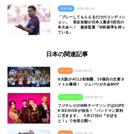
日本代表
2026.05.15
「プレーしてもらえるだけのコンディシ
ョン」 長友佑都が日本人最多5回目の
本大会へ！ 森保監督「W杯基準を持っ
ている」
日本の関連記事
Jリーグ
2026.05.17
G大阪がACL2初制覇、10個目の主要タ
イトル獲得！ ジェバリが大会MVP
ワールドカップ
2026.05.17
フジテレビのW杯テーマソングはSUPE
R BEAVERが担当！「バンドマン冥利
に尽きます」 5月17日の『すぽる
と！』で全容公開へ
Jリーグ
2026.05.16