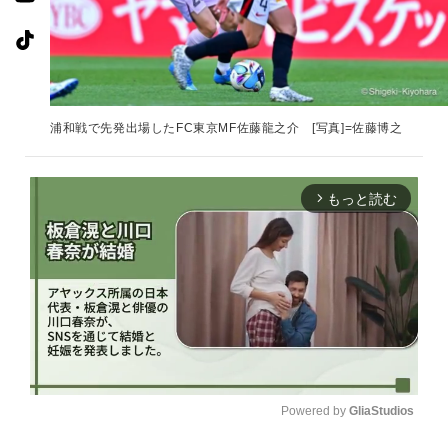
浦和戦で先発出場したFC東京MF佐藤龍之介 [写真]=佐藤博之
もっと読む
arrow_forward_ios
Powered by 
GliaStudios