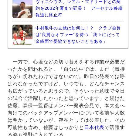
ヴィニシウス、レアル・マドリードとの契
約を2032年夏まで延長！ アーセナル移籍
報道に終止符
中村敬斗の去就は如何に！？ クラブ会長
は“良質なオファー”を待つ「我々にだって
金銭面で妥協できないこともある」
一方で、心境などの切り替えをする作業が必要だ
ったかを問われると、「自分の中では、まだ（気持
ちが）切れたわけではないので。昨日の発表では呼
ばれなかったですけど、いつでも、どんなチャンス
も広がっていると思うので、そういった意味で今日
の試合で活躍したかったと思っています」と続けた
佐藤。森保一監督はメンバー発表会見で、本大会へ
向けてのバックアップメンバーについて名前や人数
は明かしていないが、存在としては公表した。その
可能性も含め、佐藤はしっかりと
日本代表
で活躍す
る姿も視野に入れている。