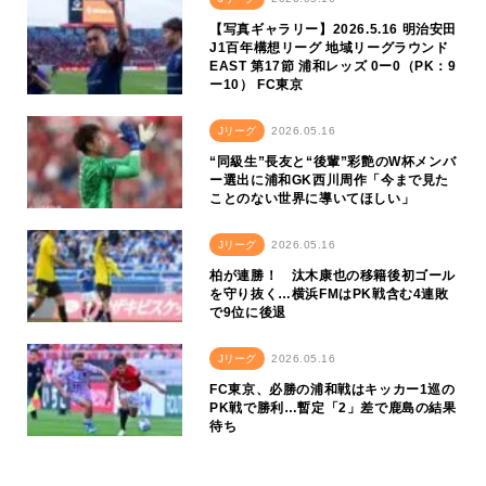
【写真ギャラリー】2026.5.16 明治安田
J1百年構想リーグ 地域リーグラウンド
EAST 第17節 浦和レッズ 0ー0（PK：9
ー10） FC東京
Jリーグ
2026.05.16
“同級生”長友と“後輩”彩艶のW杯メンバ
ー選出に浦和GK西川周作「今まで見た
ことのない世界に導いてほしい」
Jリーグ
2026.05.16
柏が連勝！ 汰木康也の移籍後初ゴール
を守り抜く…横浜FMはPK戦含む4連敗
で9位に後退
Jリーグ
2026.05.16
FC東京、必勝の浦和戦はキッカー1巡の
PK戦で勝利…暫定「2」差で鹿島の結果
待ち