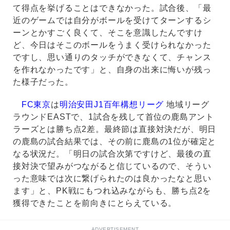
て得点を挙げることはできなかった。試合後、「最
近のゲームでは自分がボールを受けてターンするシ
ーンとかすごく良くて、そこを意識したんですけ
ど、今日はそこのボールをうまく受けられなかった
ですし、思い通りのタッチができなくて、チャンス
を作れなかったです」と、自身の出来に悔いが残っ
た様子だった。
FC東京
は
明治安田J1百年構想リーグ
地域リーグ
ラウンドEASTで、1試合を残して首位の鹿島アント
ラーズとは勝ち点2差。最終節は直接対決だが、明日
の鹿島の試合結果では、その前に鹿島の1位が確定と
なる状況だ。「明日の試合次第ですけど、最後の直
接対決で望みがつながると信じているので、そうい
った意味では次に繋げられたのは良かったなと思い
ます」と、PK戦にもつれ込みながらも、勝ち点2を
獲得できたことを前向きにとらえている。
ADVERTISEMENT