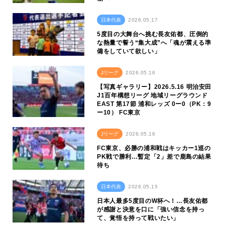
日本代表
2026.05.17
5度目の大舞台へ挑む長友佑都、圧倒的
な熱量で誓う“集大成”へ「魂が震える準
備をしていて欲しい」
Jリーグ
2026.05.16
【写真ギャラリー】2026.5.16 明治安田
J1百年構想リーグ 地域リーグラウンド
EAST 第17節 浦和レッズ 0ー0（PK：9
ー10） FC東京
Jリーグ
2026.05.16
FC東京、必勝の浦和戦はキッカー1巡の
PK戦で勝利…暫定「2」差で鹿島の結果
待ち
日本代表
2026.05.15
日本人最多5度目のW杯へ！…長友佑都
が感謝と決意を口に「強い信念を持っ
て、覚悟を持って戦いたい」