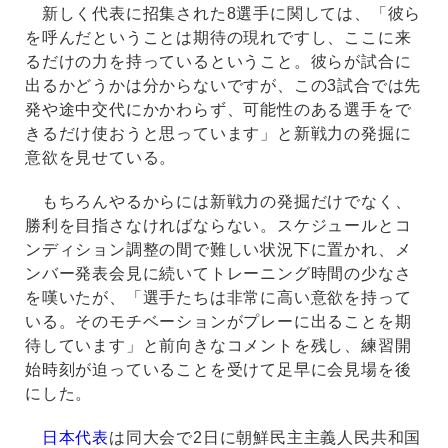
新しく代表に招集された8選手に関しては、「彼ら
を呼んだということは期待の現れですし、ここに来
るだけの力を持っているということ。彼らが試合に
出るかどうかは分からないですが、この3試合では先
発や途中交代にかかわらず、可能性のある選手をで
きるだけ使おうと思っています」と新戦力の発掘に
意欲を見せている。
もちろんやるからには新戦力の発掘だけでなく、
勝利を目指さなければならない。スケジュールとコ
ンディション調整の間で難しい状況下に置かれ、メ
ンバー発表会見に続いてトレーニング時間の少なさ
を嘆いたが、「選手たちは非常に高い意欲を持って
いる。そのモチベーションがプレーに出ることを期
待しています」と前向きなコメントを残し、練習開
始時刻が迫っていることを受けて足早に会見場を後
にした。
日本代表
は同大会で2日に朝鮮民主主義人民共和国