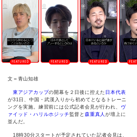
n
m
u
t
e
文＝青山知雄
東アジアカップ
の開幕を２日後に控えた
日本代表
が31日、中国・武漢入りから初めてとなるトレーニ
ングを実施。練習前には公式記者会見が行われ、
ヴ
ァイッド・ハリルホジッチ
監督と
森重真人
が壇上に
並んだ。
18時30分スタートが予定されていた記者会見は、