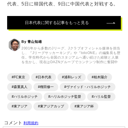
代表、5日に韓国代表、9日に中国代表と対戦する。
日本代表
に関する記事をもっと見る
By 青山知雄
2001年から多数のJリーグ、Jクラブオフィシャル媒体を担当
し、『Jリーグサッカーキング』や『totoONE』の編集長も歴
任。学生時代から全国のスタジアムへ通い続けた経験と人脈
を生かし、現在はDAZNグループでコンテンツ制作に奮闘中
#FC東京
#日本代表
#浦和レッズ
#柏木陽介
#森重真人
#権田修一
#ヴァイッド・ハリルホジッチ
#ハリルホジッチ
#ハリルホジッチ監督
#ハリル監督
#東アジア
#東アジアカップ
#東アジア杯