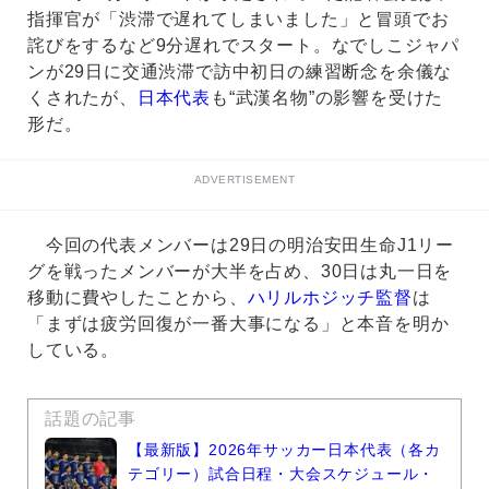
指揮官が「渋滞で遅れてしまいました」と冒頭でお
詫びをするなど9分遅れでスタート。なでしこジャパ
ンが29日に交通渋滞で訪中初日の練習断念を余儀な
くされたが、
日本代表
も“武漢名物”の影響を受けた
形だ。
ADVERTISEMENT
今回の代表メンバーは29日の明治安田生命J1リー
グを戦ったメンバーが大半を占め、30日は丸一日を
移動に費やしたことから、
ハリルホジッチ監督
は
「まずは疲労回復が一番大事になる」と本音を明か
している。
話題の記事
【最新版】2026年サッカー日本代表（各カ
テゴリー）試合日程・大会スケジュール・