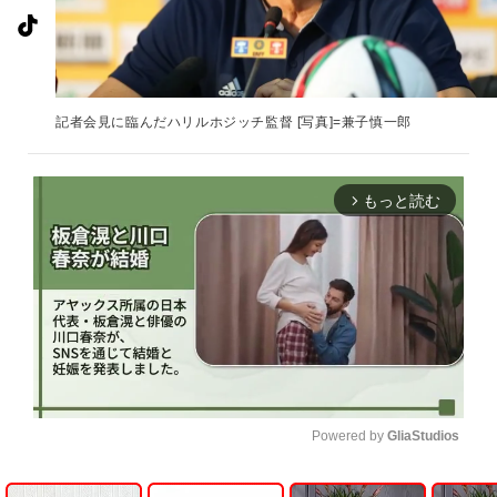
記者会見に臨んだハリルホジッチ監督 [写真]=兼子慎一郎
もっと読む
arrow_forward_ios
Powered by 
GliaStudios
U