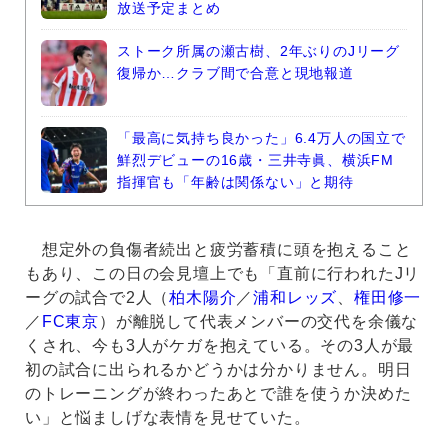
放送予定まとめ
ストーク所属の瀬古樹、2年ぶりのJリーグ
復帰か…クラブ間で合意と現地報道
「最高に気持ち良かった」6.4万人の国立で
鮮烈デビューの16歳・三井寺眞、横浜FM
指揮官も「年齢は関係ない」と期待
想定外の負傷者続出と疲労蓄積に頭を抱えること
もあり、この日の会見壇上でも「直前に行われたJリ
ーグの試合で2人（
柏木陽介
／
浦和レッズ
、
権田修一
／
FC東京
）が離脱して代表メンバーの交代を余儀な
くされ、今も3人がケガを抱えている。その3人が最
初の試合に出られるかどうかは分かりません。明日
のトレーニングが終わったあとで誰を使うか決めた
い」と悩ましげな表情を見せていた。