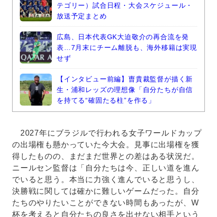
テゴリー）試合日程・大会スケジュール・
放送予定まとめ
広島、日本代表GK大迫敬介の再合流を発
表…7月末にチーム離脱も、海外移籍は実現
せず
【インタビュー前編】曺貴裁監督が描く新
生・浦和レッズの理想像「自分たちが自信
を持てる“確固たる柱”を作る」
2027年にブラジルで行われる女子ワールドカップ
の出場権も懸かっていた今大会。見事に出場権を獲
得したものの、まだまだ世界との差はある状況だ。
ニールセン監督は「自分たちは今、正しい道を進ん
でいると思う。本当に力強く進んでいると思うし、
決勝戦に関しては確かに難しいゲームだった。自分
たちのやりたいことができない時間もあったが、W
杯を考えると自分たちの良さを出せない相手という