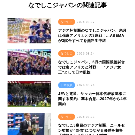
なでしこジャパンの関連記事
なでしこ
2026.03.27
アジア杯制覇のなでしこジャパン、来月
は強豪アメリカとの3連戦！…ABEMA
が3試合すべてを無料生中継
なでしこ
2026.03.24
なでしこジャパン、6月の国際親善試合
では南アフリカと対戦！ “アジア女
王”として日本凱旋
日本代表
2026.03.24
JFAと電通、サッカー日本代表放送権に
関する契約に基本合意…2027年から4年
契約
なでしこ
2026.03.23
なでしこ3度目のアジア制覇、ニールセ
ン監督が“自信”につながる優勝を報告