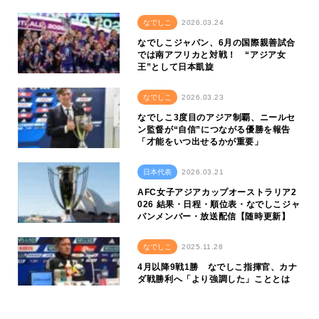
なでしこ
2026.03.24
なでしこジャパン、6月の国際親善試合
では南アフリカと対戦！ “アジア女
王”として日本凱旋
なでしこ
2026.03.23
なでしこ3度目のアジア制覇、ニールセ
ン監督が“自信”につながる優勝を報告
「才能をいつ出せるかが重要」
日本代表
2026.03.21
AFC女子アジアカップオーストラリア2
026 結果・日程・順位表・なでしこジャ
パンメンバー・放送配信【随時更新】
なでしこ
2025.11.28
4月以降9戦1勝 なでしこ指揮官、カナ
ダ戦勝利へ「より強調した」こととは