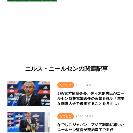
ニルス・ニールセンの関連記事
なでしこ
2026.04.02
JFA宮本恒靖会長、佐々木則夫氏がニー
ルセン監督電撃退任の背景を説明「主要
な国際大会で優勝することを考え…」
なでしこ
2026.04.02
なでしこジャパン、アジア制覇に導いた
ニールセン監督が契約満了で退任