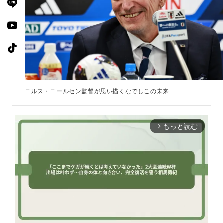
ニルス・ニールセン監督が思い描くなでしこの未来
もっと読む
arrow_forward_ios