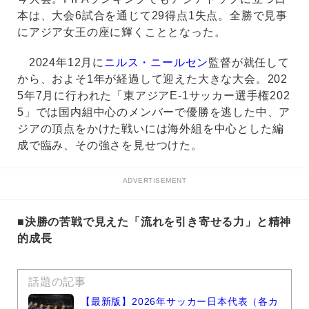
本は、大会6試合を通じて29得点1失点。全勝で見事
にアジア女王の座に輝くこととなった。
2024年12月に
ニルス・ニールセン
監督が就任して
から、およそ1年が経過して迎えた大きな大会。202
5年7月に行われた「東アジアE-1サッカー選手権202
5」では国内組中心のメンバーで優勝を逃した中、ア
ジアの頂点をかけた戦いには海外組を中心とした編
成で臨み、その強さを見せつけた。
ADVERTISEMENT
■決勝の苦戦で見えた「流れを引き寄せる力」と精神
的成長
話題の記事
【最新版】2026年サッカー日本代表（各カ