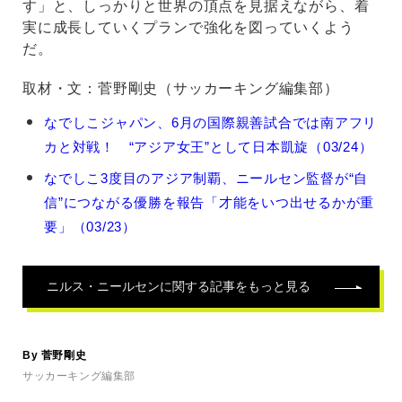
す」と、しっかりと世界の頂点を見据えながら、着
実に成長していくプランで強化を図っていくよう
だ。
取材・文：菅野剛史（サッカーキング編集部）
ニ
なでしこジャパン、6月の国際親善試合では南アフリ
ル
カと対戦！ “アジア女王”として日本凱旋（03/24）
ス・
ニ
なでしこ3度目のアジア制覇、ニールセン監督が“自
ー
信”につながる優勝を報告「才能をいつ出せるかが重
ル
セ
要」（03/23）
ン
の
関
ニルス・ニールセン
に関する記事をもっと見る
連
記
事
By 菅野剛史
サッカーキング編集部