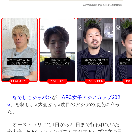
Powered by 
GliaStudios
U
n
m
u
t
e
なでしこジャパン
が「
AFC女子アジアカップ202
6
」を制し、2大会ぶり3度目のアジアの頂点に立っ
た。
オーストラリアで1日から21日まで行われていた
今大会。FIFAランキングでもアジアトップに立つ日