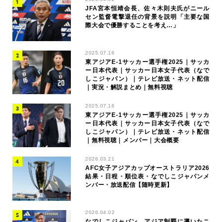
JFA宮本恒靖会長、佐々木則夫氏がニール
セン監督電撃退任の背景を説明「主要な国
際大会で優勝することを考え…」
2025.07.16
東アジアE-1サッカー選手権2025｜サッカ
ー日本代表｜サッカー日本女子代表（なで
しこジャパン）｜テレビ放送・ネット配信
｜実況・解説まとめ｜無料視聴
2025.07.16
東アジアE-1サッカー選手権2025｜サッカ
ー日本代表｜サッカー日本女子代表（なで
しこジャパン）｜テレビ放送・ネット配信
｜無料視聴｜メンバー｜大会概要
2026.03.21
AFC女子アジアカップオーストラリア2026
結果・日程・順位表・なでしこジャパンメ
ンバー・放送配信【随時更新】
2026.04.02
なでしこジャパン、アジア制覇に導いたニ