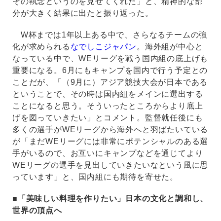
その執念というのを見せてくれた」と、精神的な部
分が大きく結果に出たと振り返った。
W杯までは1年以上ある中で、さらなるチームの強
化が求められる
なでしこジャパン
。海外組が中心と
なっている中で、WEリーグを戦う国内組の底上げも
重要になる。6月にもキャンプを国内で行う予定との
ことだが、「（9月に）アジア競技大会が日本である
ということで、その時は国内組をメインに選出する
ことになると思う。そういったところからより底上
げを図っていきたい」とコメント。監督就任後にも
多くの選手がWEリーグから海外へと羽ばたいている
が「まだWEリーグには非常にポテンシャルのある選
手がいるので、お互いにキャンプなどを通じてより
WEリーグの選手を見出していきたいなという風に思
っています」と、国内組にも期待を寄せた。
■「美味しい料理を作りたい」日本の文化と調和し、
世界の頂点へ