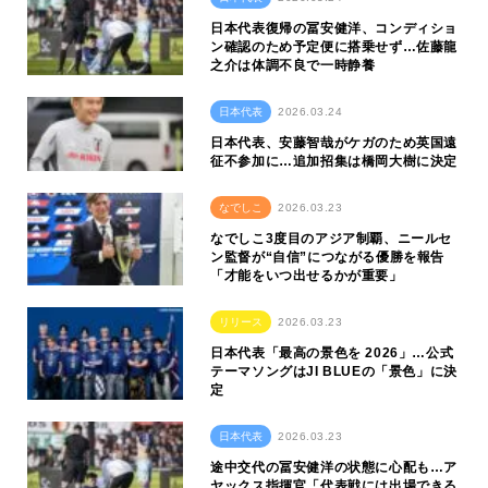
日本代表復帰の冨安健洋、コンディショ
ン確認のため予定便に搭乗せず…佐藤龍
之介は体調不良で一時静養
日本代表
2026.03.24
日本代表、安藤智哉がケガのため英国遠
征不参加に…追加招集は橋岡大樹に決定
なでしこ
2026.03.23
なでしこ3度目のアジア制覇、ニールセ
ン監督が“自信”につながる優勝を報告
「才能をいつ出せるかが重要」
リリース
2026.03.23
日本代表「最高の景色を 2026」…公式
テーマソングはJI BLUEの「景色」に決
定
日本代表
2026.03.23
途中交代の冨安健洋の状態に心配も…ア
ヤックス指揮官「代表戦には出場できる