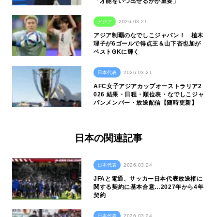
「才能をいつ出せるかが重要」
アジア
2026.03.21
アジア制覇のなでしこジャパン！ 植木
理子が6ゴールで得点王＆山下杏也加が
ベストGKに輝く
日本代表
2026.03.21
AFC女子アジアカップオーストラリア2
026 結果・日程・順位表・なでしこジャ
パンメンバー・放送配信【随時更新】
日本の関連記事
日本代表
2026.03.24
JFAと電通、サッカー日本代表放送権に
関する契約に基本合意…2027年から4年
契約
日本代表
2026.03.24