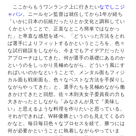
ここからもうワンランク上に行きたい
なでしこジ
ャパン
。ニールセン監督は就任してから1年が経ち
「いかに日本の伝統だったりとか文化と調和してい
くかということで、正直なところ簡単ではなかっ
た」と率直な感想を述べ、「どういった方法をとれ
ば選手によりフィットするかというところを、色々
な試行錯誤をしながら、今までもアイデアだったり
アプローチはしてきた。何が選手の基礎にあるのか
というのをしっかり見極めながら、どういう風にす
ればいいのかなということで、メンタル面もフィジ
カル面も戦術面も、色々なベストな方法を手探りし
ながらやってきた」と、選手たちを見極めながら働
きかけてきたと回想。佐々木則夫女子委員長の力も
大きかったとしながら「みなさんが見て『美味し
い』と思えるような料理を作りたいと思っている。
それができれば、W杯優勝というのも見えてくるの
かなと。毎日毎日色々なプロセスを経て、勝つには
何が必要かということに執着しながらやっていま