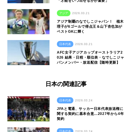
「才能をいつ出せるかが重要」
アジア
2026.03.21
アジア制覇のなでしこジャパン！ 植木
理子が6ゴールで得点王＆山下杏也加が
ベストGKに輝く
日本代表
2026.03.21
AFC女子アジアカップオーストラリア2
026 結果・日程・順位表・なでしこジャ
パンメンバー・放送配信【随時更新】
日本の関連記事
日本代表
2026.03.24
JFAと電通、サッカー日本代表放送権に
関する契約に基本合意…2027年から4年
契約
日本代表
2026.03.24