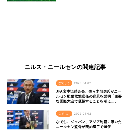
ニルス・ニールセンの関連記事
なでしこ
2026.04.02
JFA宮本恒靖会長、佐々木則夫氏がニー
ルセン監督電撃退任の背景を説明「主要
な国際大会で優勝することを考え…」
なでしこ
2026.04.02
なでしこジャパン、アジア制覇に導いた
ニールセン監督が契約満了で退任