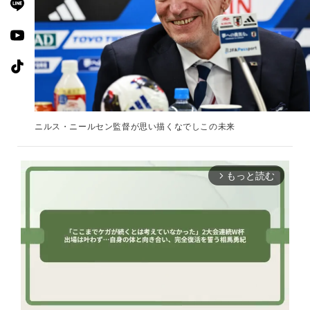
ニルス・ニールセン監督が思い描くなでしこの未来
もっと読む
arrow_forward_ios