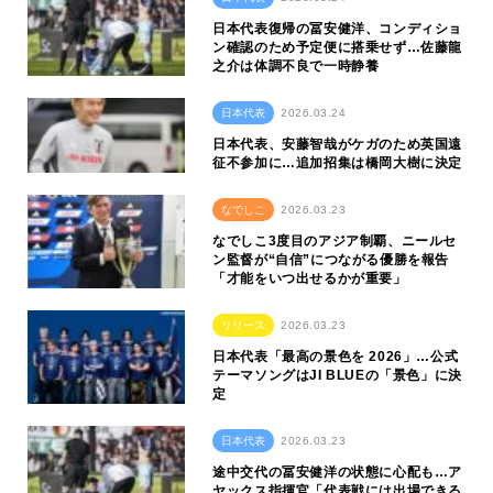
日本代表復帰の冨安健洋、コンディショ
ン確認のため予定便に搭乗せず…佐藤龍
之介は体調不良で一時静養
日本代表
2026.03.24
日本代表、安藤智哉がケガのため英国遠
征不参加に…追加招集は橋岡大樹に決定
なでしこ
2026.03.23
なでしこ3度目のアジア制覇、ニールセ
ン監督が“自信”につながる優勝を報告
「才能をいつ出せるかが重要」
リリース
2026.03.23
日本代表「最高の景色を 2026」…公式
テーマソングはJI BLUEの「景色」に決
定
日本代表
2026.03.23
途中交代の冨安健洋の状態に心配も…ア
ヤックス指揮官「代表戦には出場できる