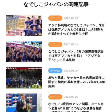
なでしこジャパンの関連記事
なでしこ
2026.03.27
アジア杯制覇のなでしこジャパン、来月
は強豪アメリカとの3連戦！…ABEMA
が3試合すべてを無料生中継
なでしこ
2026.03.24
なでしこジャパン、6月の国際親善試合
では南アフリカと対戦！ “アジア女
王”として日本凱旋
日本代表
2026.03.24
JFAと電通、サッカー日本代表放送権に
関する契約に基本合意…2027年から4年
契約
なでしこ
2026.03.23
なでしこ3度目のアジア制覇、ニールセ
ン監督が“自信”につながる優勝を報告