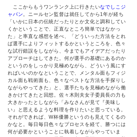
ここからもうワンランク上に行きたい
なでしこジ
ャパン
。ニールセン監督は就任してから1年が経ち
「いかに日本の伝統だったりとか文化と調和してい
くかということで、正直なところ簡単ではなかっ
た」と率直な感想を述べ、「どういった方法をとれ
ば選手によりフィットするかというところを、色々
な試行錯誤をしながら、今までもアイデアだったり
アプローチはしてきた。何が選手の基礎にあるのか
というのをしっかり見極めながら、どういう風にす
ればいいのかなということで、メンタル面もフィジ
カル面も戦術面も、色々なベストな方法を手探りし
ながらやってきた」と、選手たちを見極めながら働
きかけてきたと回想。佐々木則夫女子委員長の力も
大きかったとしながら「みなさんが見て『美味し
い』と思えるような料理を作りたいと思っている。
それができれば、W杯優勝というのも見えてくるの
かなと。毎日毎日色々なプロセスを経て、勝つには
何が必要かということに執着しながらやっていま