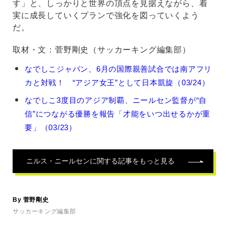
す」と、しっかりと世界の頂点を見据えながら、着
実に成長していくプランで強化を図っていくよう
だ。
取材・文：菅野剛史（サッカーキング編集部）
ニ
なでしこジャパン、6月の国際親善試合では南アフリ
ル
カと対戦！ “アジア女王”として日本凱旋（03/24）
ス・
ニ
なでしこ3度目のアジア制覇、ニールセン監督が“自
ー
信”につながる優勝を報告「才能をいつ出せるかが重
ル
セ
要」（03/23）
ン
の
関
ニルス・ニールセン
に関する記事をもっと見る
連
記
事
By 菅野剛史
サッカーキング編集部