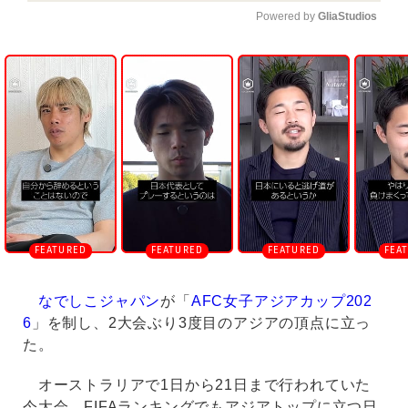
Powered by 
GliaStudios
U
n
m
u
t
e
なでしこジャパン
が「
AFC女子アジアカップ202
6
」を制し、2大会ぶり3度目のアジアの頂点に立っ
た。
オーストラリアで1日から21日まで行われていた
今大会。FIFAランキングでもアジアトップに立つ日