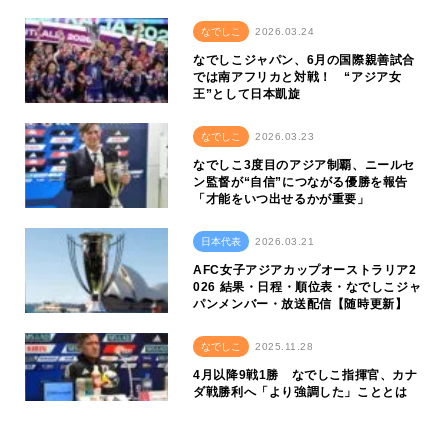
なでしこ
2026.03.24
なでしこジャパン、6月の国際親善試合
では南アフリカと対戦！ “アジア女
王”として日本凱旋
なでしこ
2026.03.23
なでしこ3度目のアジア制覇、ニールセ
ン監督が“自信”につながる優勝を報告
「才能をいつ出せるかが重要」
日本代表
2026.03.21
AFC女子アジアカップオーストラリア2
026 結果・日程・順位表・なでしこジャ
パンメンバー・放送配信【随時更新】
なでしこ
2025.11.28
4月以降9戦1勝 なでしこ指揮官、カナ
ダ戦勝利へ「より強調した」こととは