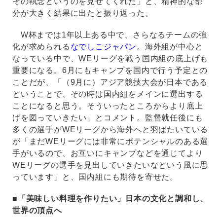
その執念というのを見せてくれた」と、精神的な部
分が大きく結果に出たと振り返った。
W杯までは1年以上ある中で、さらなるチームの強
化が求められる
なでしこジャパン
。海外組が中心と
なっている中で、WEリーグを戦う国内組の底上げも
重要になる。6月にもキャンプを国内で行う予定との
ことだが、「（9月に）アジア競技大会が日本である
ということで、その時は国内組をメインに選出する
ことになると思う。そういったところからより底上
げを図っていきたい」とコメント。監督就任後にも
多くの選手がWEリーグから海外へと羽ばたいている
が「まだWEリーグには非常にポテンシャルのある選
手がいるので、お互いにキャンプなどを通じてより
WEリーグの選手を見出していきたいなという風に思
っています」と、国内組にも期待を寄せた。
■「美味しい料理を作りたい」日本の文化と調和し、
世界の頂点へ