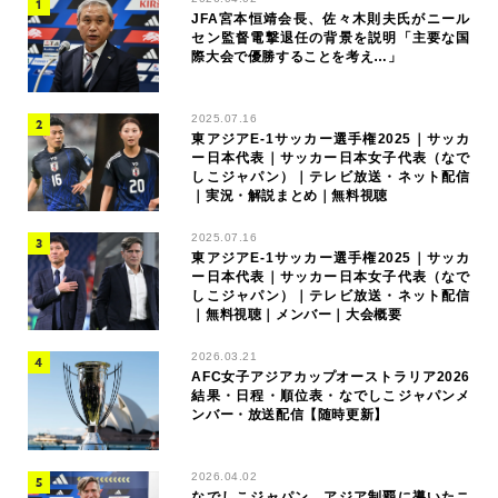
JFA宮本恒靖会長、佐々木則夫氏がニール
セン監督電撃退任の背景を説明「主要な国
際大会で優勝することを考え…」
2025.07.16
東アジアE-1サッカー選手権2025｜サッカ
ー日本代表｜サッカー日本女子代表（なで
しこジャパン）｜テレビ放送・ネット配信
｜実況・解説まとめ｜無料視聴
2025.07.16
東アジアE-1サッカー選手権2025｜サッカ
ー日本代表｜サッカー日本女子代表（なで
しこジャパン）｜テレビ放送・ネット配信
｜無料視聴｜メンバー｜大会概要
2026.03.21
AFC女子アジアカップオーストラリア2026
結果・日程・順位表・なでしこジャパンメ
ンバー・放送配信【随時更新】
2026.04.02
なでしこジャパン、アジア制覇に導いたニ