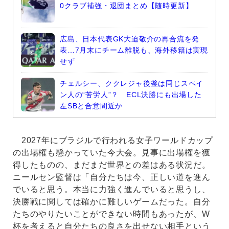
0クラブ補強・退団まとめ【随時更新】
広島、日本代表GK大迫敬介の再合流を発
表…7月末にチーム離脱も、海外移籍は実現
せず
チェルシー、ククレジャ後釜は同じスペイ
ン人の“苦労人”？ ECL決勝にも出場した
左SBと合意間近か
2027年にブラジルで行われる女子ワールドカップ
の出場権も懸かっていた今大会。見事に出場権を獲
得したものの、まだまだ世界との差はある状況だ。
ニールセン監督は「自分たちは今、正しい道を進ん
でいると思う。本当に力強く進んでいると思うし、
決勝戦に関しては確かに難しいゲームだった。自分
たちのやりたいことができない時間もあったが、W
杯を考えると自分たちの良さを出せない相手という