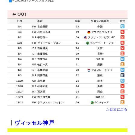
＝2026/27シーズン加入内定
⬅︎ OUT
日付
名前
年齢
所属元／移籍先
形式
期
2/4
FW
古山兼悟
23
今治
完
2/4
FW
小野田亮汰
19
アウクスブルクⅡ
完
2/2
MF
平野佑一
30
ヌグリ・スンビランFC
完
1/28
FW
ヴィトール・ブエノ
31
クルーべ・ド・レモ
完
1/5
DF
西尾隆矢
24
大宮
完
1/4
DF
進藤亮佑
29
長崎
期
1/4
MF
木實快斗
19
北九州
復
1/4
GK
牧口一真
21
愛媛
期
1/3
DF
髙橋仁胡
20
アルメレ・シティ
育
1/3
MF
岡澤昂星
22
藤枝
期
12/29
GK
上林豪
23
松本
完
12/28
MF
松本凪生
24
鳥栖
完
12/27
MF
西川潤
24
岡山
完
12/19
FW
木下慎之輔
21
南葛SC
復
12/12
FW
ラファエル・ハットン
30
ECバイーア
△目次に戻る
┃
ヴィッセル神戸