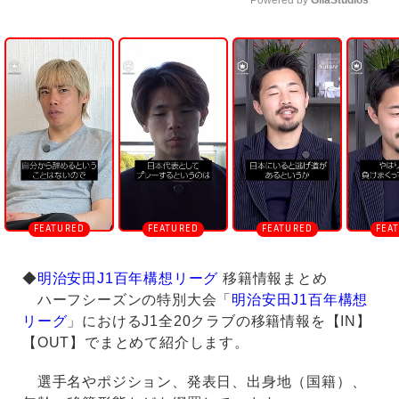
Powered by 
GliaStudios
U
n
m
u
t
e
◆
明治安田J1百年構想リーグ
移籍情報まとめ
ハーフシーズンの特別大会「
明治安田J1百年構想
リーグ
」におけるJ1全20クラブの移籍情報を【IN】
【OUT】でまとめて紹介します。
選手名やポジション、発表日、出身地（国籍）、