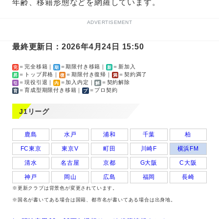
年齢、移籍形態などを網羅しています。
ADVERTISEMENT
最終更新日：2026年4月24日 15:50
＝完全移籍｜
＝期限付き移籍｜
＝新加入
完
期
新
＝トップ昇格｜
＝期限付き復帰｜
＝契約満了
昇
復
満
＝現役引退｜
＝加入内定｜
＝契約解除
引
内
解
＝育成型期限付き移籍｜
＝プロ契約
育
プ
J1リーグ
鹿島
水戸
浦和
千葉
柏
FC東京
東京V
町田
川崎F
横浜FM
清水
名古屋
京都
G大阪
C大阪
神戸
岡山
広島
福岡
長崎
※更新クラブは背景色が変更されています。
※国名が書いてある場合は国籍、都市名が書いてある場合は出身地。