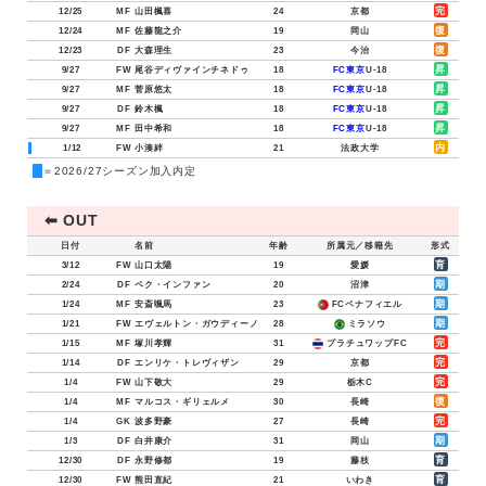
完
12/25
MF
山田楓喜
24
京都
復
12/24
MF
佐藤龍之介
19
岡山
復
12/23
DF
大森理生
23
今治
昇
9/27
FW
尾谷ディヴァインチネドゥ
18
FC東京
U-18
昇
9/27
MF
菅原悠太
18
FC東京
U-18
昇
9/27
DF
鈴木楓
18
FC東京
U-18
昇
9/27
MF
田中希和
18
FC東京
U-18
内
1/12
FW
小湊絆
21
法政大学
＝2026/27シーズン加入内定
⬅︎ OUT
日付
名前
年齢
所属元／移籍先
形式
育
3/12
FW
山口太陽
19
愛媛
期
2/24
DF
ペク・インファン
20
沼津
期
1/24
MF
安斎颯馬
23
FCペナフィエル
期
1/21
FW
エヴェルトン・ガウディーノ
28
ミラソウ
完
1/15
MF
塚川孝輝
31
プラチュワップFC
完
1/14
DF
エンリケ・トレヴィザン
29
京都
完
1/4
FW
山下敬大
29
栃木C
復
1/4
MF
マルコス・ギリェルメ
30
長崎
完
1/4
GK
波多野豪
27
長崎
期
1/3
DF
白井康介
31
岡山
育
12/30
DF
永野修都
19
藤枝
育
12/30
FW
熊田直紀
21
いわき