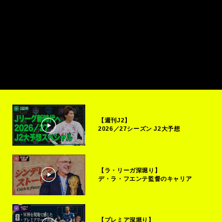
【週刊J2】
2026／27シーズン J2大予想
【ラ・リーガ深堀り】
デ・ラ・フエンテ監督のキャリア
【プレミア深堀り】