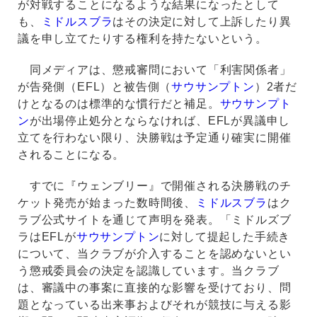
が対戦することになるような結果になったとして
も、
ミドルスブラ
はその決定に対して上訴したり異
議を申し立てたりする権利を持たないという。
同メディアは、懲戒審問において「利害関係者」
が告発側（EFL）と被告側（
サウサンプトン
）2者だ
けとなるのは標準的な慣行だと補足。
サウサンプト
ン
が出場停止処分とならなければ、EFLが異議申し
立てを行わない限り、決勝戦は予定通り確実に開催
されることになる。
すでに『ウェンブリー』で開催される決勝戦のチ
ケット発売が始まった数時間後、
ミドルスブラ
はク
ラブ公式サイトを通じて声明を発表。「ミドルズブ
ラはEFLが
サウサンプトン
に対して提起した手続き
について、当クラブが介入することを認めないとい
う懲戒委員会の決定を認識しています。当クラブ
は、審議中の事案に直接的な影響を受けており、問
題となっている出来事およびそれが競技に与える影