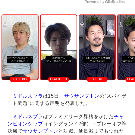
Powered by 
GliaStudios
U
n
m
u
t
e
ミドルスブラ
は15日、
サウサンプトン
の“スパイゲ
ート問題”に関する声明を発表した。
ミドルスブラ
はプレミアリーグ昇格をかけた
チャ
ンピオンシップ
（イングランド2部）・プレーオフ準
決勝で
サウサンプトン
と対戦。延長戦までもつれた