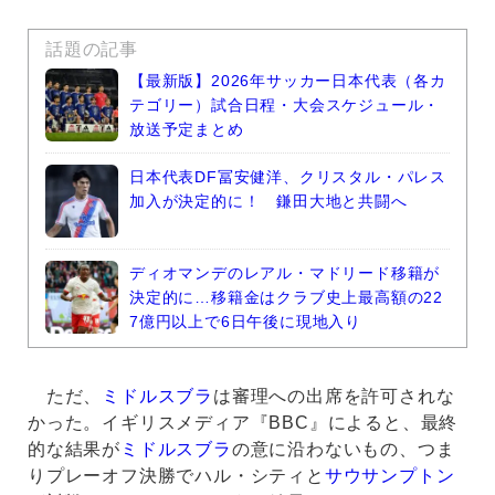
話題の記事
【最新版】2026年サッカー日本代表（各カ
テゴリー）試合日程・大会スケジュール・
放送予定まとめ
日本代表DF冨安健洋、クリスタル・パレス
加入が決定的に！ 鎌田大地と共闘へ
ディオマンデのレアル・マドリード移籍が
決定的に…移籍金はクラブ史上最高額の22
7億円以上で6日午後に現地入り
ただ、
ミドルスブラ
は審理への出席を許可されな
かった。イギリスメディア『BBC』によると、最終
的な結果が
ミドルスブラ
の意に沿わないもの、つま
りプレーオフ決勝でハル・シティと
サウサンプトン