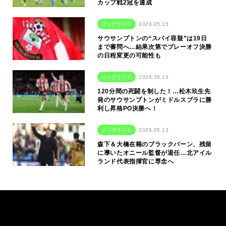
カップ戦2冠を達成
イングランド
2026.05.15
サウサンプトンの“スパイ容疑”は19日
まで審問へ…結果次第でプレーオフ決勝
の日程変更の可能性も
イングランド
2026.05.13
120分間の死闘を制した！…松木玖生先
発のサウサンプトンがミドルスブラに勝
利し昇格PO決勝へ！
イングランド
2026.05.13
森下＆大橋在籍のブラックバーン、残留
に導いたオニール監督が退任…北アイル
ランド代表指揮官に専念へ