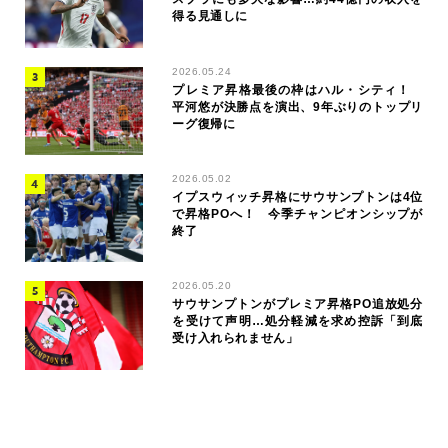
得る見通しに
2026.05.24
プレミア昇格最後の枠はハル・シティ！
平河悠が決勝点を演出、9年ぶりのトップリ
ーグ復帰に
2026.05.02
イプスウィッチ昇格にサウサンプトンは4位
で昇格POへ！ 今季チャンピオンシップが
終了
2026.05.20
サウサンプトンがプレミア昇格PO追放処分
を受けて声明…処分軽減を求め控訴「到底
受け入れられません」