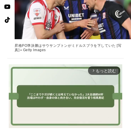
昇格PO準決勝はサウサンプトンがミドルスブラを下していた [写
真]＝Getty Images
もっと読む
arrow_forward_ios