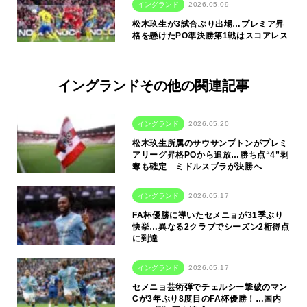
イングランド
2026.05.09
松木玖生が3試合ぶり出場…プレミア昇
格を懸けたPO準決勝第1戦はスコアレス
イングランドその他の関連記事
イングランド
2026.05.20
松木玖生所属のサウサンプトンがプレミ
アリーグ昇格POから追放…勝ち点“4”剥
奪も確定 ミドルスブラが決勝へ
イングランド
2026.05.17
FA杯優勝に導いたセメニョが31季ぶり
快挙…異なる2クラブでシーズン2桁得点
に到達
イングランド
2026.05.17
セメニョ芸術弾でチェルシー撃破のマン
Cが3年ぶり8度目のFA杯優勝！…国内