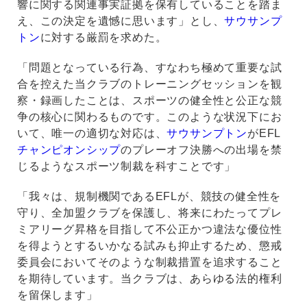
響に関する関連事実証拠を保有していることを踏ま
え、この決定を遺憾に思います」とし、
サウサンプ
トン
に対する厳罰を求めた。
「問題となっている行為、すなわち極めて重要な試
合を控えた当クラブのトレーニングセッションを観
察・録画したことは、スポーツの健全性と公正な競
争の核心に関わるものです。このような状況下にお
いて、唯一の適切な対応は、
サウサンプトン
がEFL
チャンピオンシップ
のプレーオフ決勝への出場を禁
じるようなスポーツ制裁を科すことです」
「我々は、規制機関であるEFLが、競技の健全性を
守り、全加盟クラブを保護し、将来にわたってプレ
ミアリーグ昇格を目指して不公正かつ違法な優位性
を得ようとするいかなる試みも抑止するため、懲戒
委員会においてそのような制裁措置を追求すること
を期待しています。当クラブは、あらゆる法的権利
を留保します」