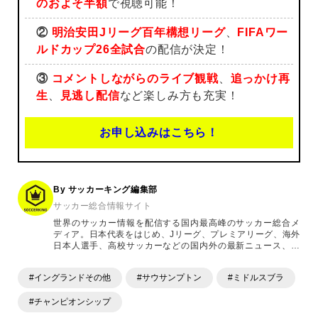
のおよそ半額
で視聴可能！
②
明治安田Jリーグ百年構想リーグ
、
FIFAワー
ルドカップ26全試合
の配信が決定！
③
コメントしながらのライブ観戦
、
追っかけ再
生
、
見逃し配信
など楽しみ方も充実！
お申し込みはこちら！
By サッカーキング編集部
サッカー総合情報サイト
世界のサッカー情報を配信する国内最高峰のサッカー総合メ
ディア。日本代表をはじめ、Jリーグ、プレミアリーグ、海外
日本人選手、高校サッカーなどの国内外の最新ニュース、コ
ラム、選手インタビュー、試合結果速報、ゲーム、ショッピ
ングといったサッカーにまつわるあらゆる情報を提供してい
#イングランドその他
#サウサンプトン
#ミドルスブラ
ます。「X」「Instagram」「YouTube」「TikTok」など、
各種SNSサービスも充実したコンテンツを発信中。
#チャンピオンシップ