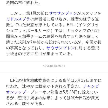
激闘の末に敗れた。
しかし、第1戦の前に
サウサンプトン
がスタッフを
ミドルスブラ
の練習場に送り込み、練習の様子を盗
撮していた疑惑が浮上している。EFL（イングリッ
シュフットボールリーグ）では、キックオフの72時
間前から相手チームの練習を観察する行為を厳しく
禁じた規則が7年前から設けられているが、今回が初
の事案となっており、
サウサンプトン
に対する懲戒
手続きの行方に注目が集まっている。
ADVERTISEMENT
EFLの独立懲戒委員会による審問は5月19日までに
行われ、速やかに裁定が下される予定だ。
チャンピ
オンシップ
・プレーオフ決勝は5月23日に控えてい
るが、懲戒手続きの結果によっては試合日程が変更
される可能性がある。