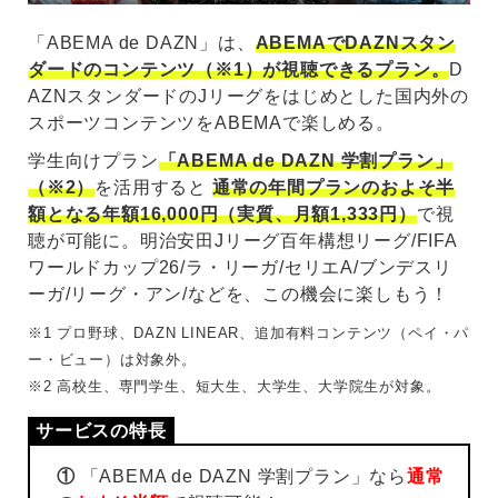
「ABEMA de DAZN」は、
ABEMAでDAZNスタン
ダードのコンテンツ（※1）が視聴できるプラン。
D
AZNスタンダードのJリーグをはじめとした国内外の
スポーツコンテンツをABEMAで楽しめる。
学生向けプラン
「ABEMA de DAZN 学割プラン」
（※2）
を活用すると
通常の年間プランのおよそ半
額となる年額16,000円（実質、月額1,333円）
で視
聴が可能に。明治安田Jリーグ百年構想リーグ/FIFA
ワールドカップ26/ラ・リーガ/セリエA/ブンデスリ
ーガ/リーグ・アン/などを、この機会に楽しもう！
※1 プロ野球、DAZN LINEAR、追加有料コンテンツ（ペイ・パ
ー・ビュー）は対象外。
※2 高校生、専門学生、短大生、大学生、大学院生が対象。
①
「ABEMA de DAZN 学割プラン」なら
通常