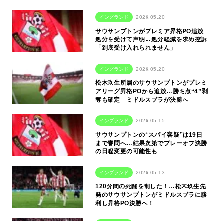
イングランド
2026.05.20
サウサンプトンがプレミア昇格PO追放
処分を受けて声明…処分軽減を求め控訴
「到底受け入れられません」
イングランド
2026.05.20
松木玖生所属のサウサンプトンがプレミ
アリーグ昇格POから追放…勝ち点“4”剥
奪も確定 ミドルスブラが決勝へ
イングランド
2026.05.15
サウサンプトンの“スパイ容疑”は19日
まで審問へ…結果次第でプレーオフ決勝
の日程変更の可能性も
イングランド
2026.05.13
120分間の死闘を制した！…松木玖生先
発のサウサンプトンがミドルスブラに勝
利し昇格PO決勝へ！