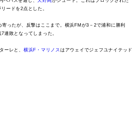
内へパスを通し、
天野純
がシュート。これはブロックされた
がリードを2点とした。
寄ったが、反撃はここまで。横浜FMが3－2で浦和に勝利
戦7連敗となってしまった。
ターレと、
横浜F・マリノス
はアウェイでジェフユナイテッド