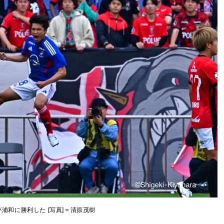
が浦和に勝利した [写真]＝清原茂樹