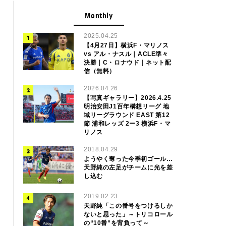
Monthly
2025.04.25
【4月27日】横浜F・マリノス
vs アル・ナスル｜ACLE準々
決勝｜C・ロナウド｜ネット配
信（無料）
2026.04.26
【写真ギャラリー】2026.4.25
明治安田J1百年構想リーグ 地
域リーグラウンド EAST 第12
節 浦和レッズ 2ー3 横浜F・マ
リノス
2018.04.29
ようやく奪った今季初ゴール…
天野純の左足がチームに光を差
し込む
2019.02.23
天野純「この番号をつけるしか
ないと思った」～トリコロール
の“10番”を背負って～