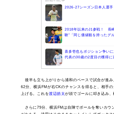
2026-27シーズン日本人
2018年以来のJ1参戦！ 
験”「同じ価値観を持ったグ
喜多壱也もポジション争いに
代表の30歳の2度目の獲得に
後半も立ち上がりから浦和のペースで試合が進み
62分、横浜FMが右CKのチャンスを得ると、相手
上げる。これを
渡辺皓太
が頭でゴールに叩き込み、
さらに79分、横浜FMは自陣でボールを奪いカウ