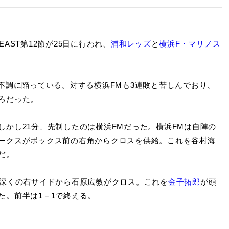
AST第12節が25日に行われ、
浦和レッズ
と
横浜F・マリノス
不調に陥っている。対する横浜FMも3連敗と苦しんでおり、
ろだった。
かし21分、先制したのは横浜FMだった。横浜FMは自陣の
ークスがボックス前の右角からクロスを供給。これを谷村海
だ。
深くの右サイドから石原広教がクロス。これを
金子拓郎
が頭
た。前半は1－1で終える。