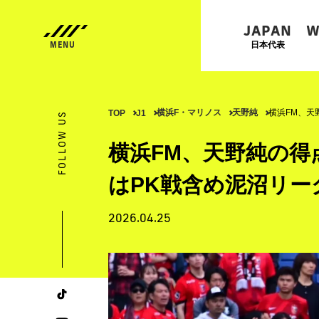
JAPAN
W
日本代表
横浜F・マリノス
天野純
横浜FM、天
TOP
J1
FOLLOW US
横浜FM、天野純の得
はPK戦含め泥沼リー
2026.04.25