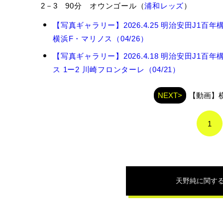
2－3 90分 オウンゴール（
浦和レッズ
）
天
【写真ギャラリー】2026.4.25 明治安田J1百年
野
横浜F・マリノス（04/26）
純
の
【写真ギャラリー】2026.4.18 明治安田J1百
関
ス 1ー2 川崎フロンターレ（04/21）
連
記
事
NEXT>
【動画】
1
天野純
に関す