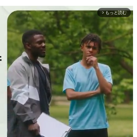
もっと読む
arrow_forward_ios