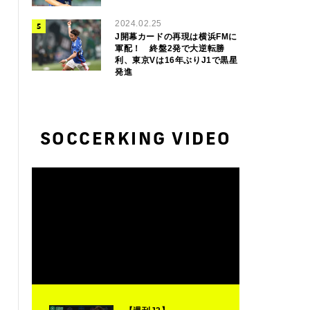
2024.02.25
J開幕カードの再現は横浜FMに
軍配！ 終盤2発で大逆転勝
利、東京Vは16年ぶりJ1で黒星
発進
SOCCERKING VIDEO