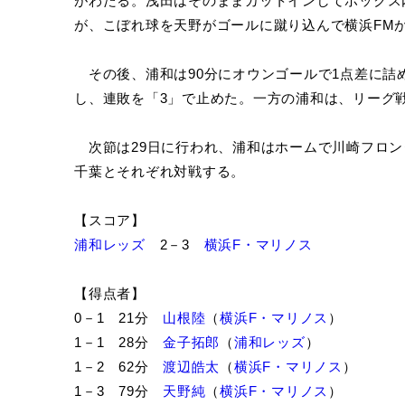
がわたる。浅田はそのままカットインしてボックス
が、こぼれ球を天野がゴールに蹴り込んで横浜FM
その後、浦和は90分にオウンゴールで1点差に詰め
し、連敗を「3」で止めた。一方の浦和は、リーグ
次節は29日に行われ、浦和はホームで川崎フロン
千葉とそれぞれ対戦する。
【スコア】
浦和レッズ
2－3
横浜F・マリノス
【得点者】
0－1 21分
山根陸
（
横浜F・マリノス
）
1－1 28分
金子拓郎
（
浦和レッズ
）
1－2 62分
渡辺皓太
（
横浜F・マリノス
）
1－3 79分
天野純
（
横浜F・マリノス
）