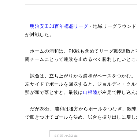
明治安田J1百年構想リーグ
・地域リーグラウンドE
が対戦した。
ホームの浦和は、PK戦も含めてリーグ戦6連敗と
両チームにとって連敗を止めるべく勝利したいとこ
試合は、立ち上がりから浦和がペースをつかむ。し
左サイドでボールを回収すると、ジョルディ・クル
那が頭で落とすと、最後は
山根陸
が左足で押し込ん
だが28分、浦和は後方からボールをつなぎ、敵陣
で叩きつけてゴールを決め、試合を振り出しに戻し
話題の記事