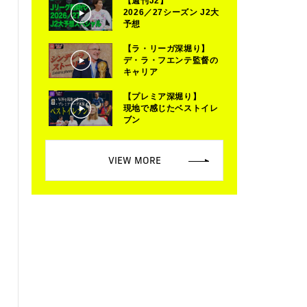
【週刊J2】
2026／27シーズン J2大
予想
【ラ・リーガ深堀り】
デ・ラ・フエンテ監督の
キャリア
【プレミア深堀り】
現地で感じたベストイレ
ブン
VIEW MORE