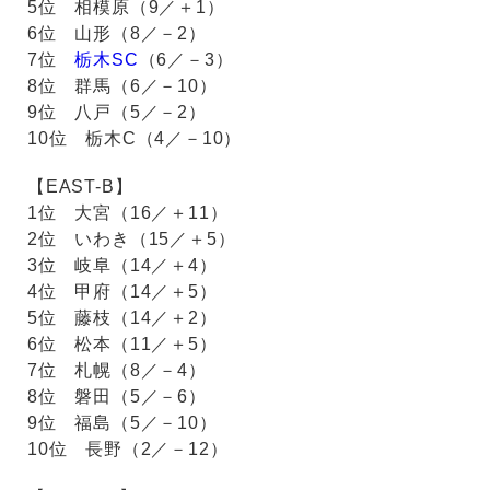
5位 相模原（9／＋1）
6位 山形（8／－2）
7位
栃木SC
（6／－3）
8位 群馬（6／－10）
9位 八戸（5／－2）
10位 栃木C（4／－10）
【EAST-B】
1位 大宮（16／＋11）
2位 いわき（15／＋5）
3位 岐阜（14／＋4）
4位 甲府（14／＋5）
5位 藤枝（14／＋2）
6位 松本（11／＋5）
7位 札幌（8／－4）
8位 磐田（5／－6）
9位 福島（5／－10）
10位 長野（2／－12）