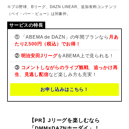
※プロ野球、Bリーグ、DAZN LINEAR、追加有料コンテンツ
（ペイ・パー・ビュー）は対象外。
①
「ABEMA de DAZN」の年間プランなら
月あ
たり2,500円（税込）でお得！
②
明治安田Jリーグ
をABEMA上で見られる！
③
コメントしながらのライブ観戦
、
追っかけ再
生
、
見逃し配信
など楽しみ方も充実！
お申し込みはこちら！
【PR】Jリーグを楽しむなら
「DMM×DAZNホーダイ」！