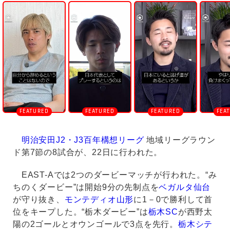
n
m
u
t
e
明治安田J2・J3百年構想リーグ
地域リーグラウン
ド第7節の8試合が、22日に行われた。
EAST-Aでは2つのダービーマッチが行われた。“み
ちのくダービー”は開始9分の先制点を
ベガルタ仙台
が守り抜き、
モンテディオ山形
に1－0で勝利して首
位をキープした。“栃木ダービー”は
栃木SC
が西野太
陽の2ゴールとオウンゴールで3点を先行。
栃木シテ