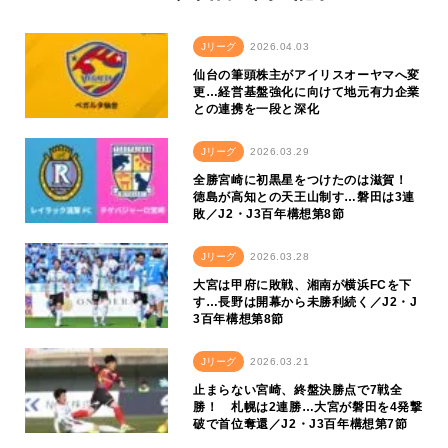
Jリーグ
2026.04.03
仙台の筆頭株主がアイリスオーヤマへ変
更…経営基盤強化に向けて地元有力企業
との連携を一段と深化
Jリーグ
2026.03.29
全勝宮崎に初黒星をつけたのは滋賀！
徳島が高知との天王山制す…磐田は3連
敗／J2・J3百年構想第8節
Jリーグ
2026.03.28
大宮は甲府に敗戦、湘南が横浜FCを下
す…長野は開幕から未勝利続く／J2・J
3百年構想第8節
Jリーグ
2026.03.21
止まらない宮崎、終盤決勝点で7戦全
勝！ 札幌は2連勝…大宮が磐田を4発撃
破で首位奪還／J2・J3百年構想第7節