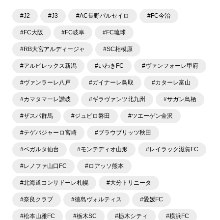
ラム、選手インタビュー、試合結果速報、ゲーム、ショッピ
ングといったサッカーにまつわるあらゆる情報を提供してい
#J2
#J3
#AC長野パルセイロ
#FC今治
ます。「X」「Instagram」「YouTube」「TikTok」など、
各種SNSサービスも充実したコンテンツを発信中。
#FC大阪
#FC岐阜
#FC琉球
#RB大宮アルディージャ
#SC相模原
#アルビレックス新潟
#いわきFC
#ヴァンフォーレ甲府
#ヴァンラーレ八戸
#ガイナーレ鳥取
#カターレ富山
#カマタマーレ讃岐
#ギラヴァンツ北九州
#サガン鳥栖
#ザスパ群馬
#ジュビロ磐田
#ツエーゲン金沢
#テゲバジャーロ宮崎
#ブラウブリッツ秋田
#ベガルタ仙台
#モンテディオ山形
#レイラック滋賀FC
#レノファ山口FC
#ロアッソ熊本
#北海道コンサドーレ札幌
#大分トリニータ
#奈良クラブ
#徳島ヴォルティス
#愛媛FC
#松本山雅FC
#栃木SC
#栃木シティ
#横浜FC