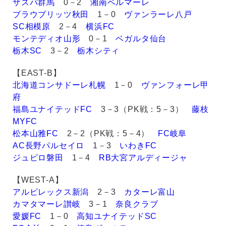
ザスパ群馬
0－2
湘南ベルマーレ
ブラウブリッツ秋田
1－0
ヴァンラーレ八戸
SC相模原
2－4
横浜FC
モンテディオ山形
0－1
ベガルタ仙台
栃木SC
3－2
栃木シティ
【EAST-B】
北海道コンサドーレ札幌
1－0
ヴァンフォーレ甲
府
福島ユナイテッドFC
3－3（PK戦：5－3）
藤枝
MYFC
松本山雅FC
2－2（PK戦：5－4）
FC岐阜
AC長野パルセイロ
1－3
いわきFC
ジュビロ磐田
1－4
RB大宮アルディージャ
【WEST-A】
アルビレックス新潟
2－3
カターレ富山
カマタマーレ讃岐
3－1
奈良クラブ
愛媛FC
1－0
高知ユナイテッドSC