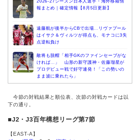
2026-27シーズン日本人選手・海外移籍情
報まとめ｜確定情報【8月5日更新】
遠藤航が後半からCBで出場…リヴァプール
はイサク＆ヴィルツが得点も、モナコに3失
点逆転負け
敵将も脱帽「相手GKのファインセーブがな
ければ…」 山形の新守護神・佐藤瑠星が
プロデビュー戦で好守連発！「この勢いの
まま波に乗れたら」
今節の対戦結果と順位表、次節の対戦カードは以
下の通り。
■J2・J3百年構想リーグ第7節
【EAST-A】