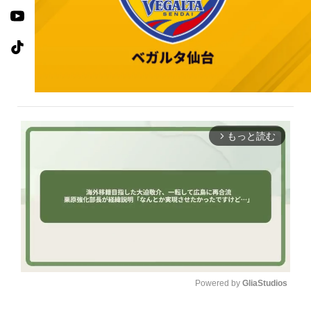
もっと読む
arrow_forward_ios
Powered by 
GliaStudios
U