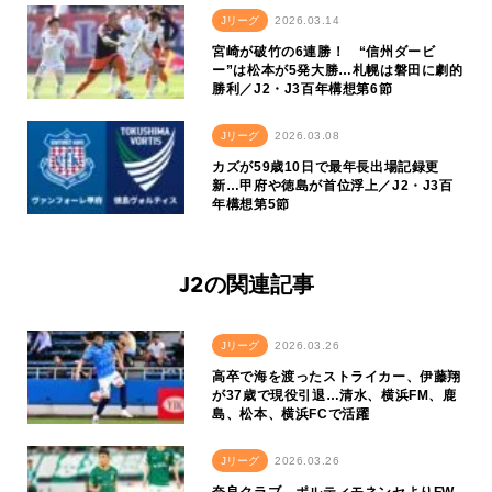
Jリーグ
2026.03.14
宮崎が破竹の6連勝！ “信州ダービ
ー”は松本が5発大勝…札幌は磐田に劇的
勝利／J2・J3百年構想第6節
Jリーグ
2026.03.08
カズが59歳10日で最年長出場記録更
新…甲府や徳島が首位浮上／J2・J3百
年構想第5節
J2の関連記事
Jリーグ
2026.03.26
高卒で海を渡ったストライカー、伊藤翔
が37歳で現役引退…清水、横浜FM、鹿
島、松本、横浜FCで活躍
Jリーグ
2026.03.26