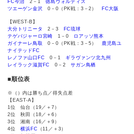
FC今治
2－1
徳島ヴォルティス
ツエーゲン金沢
0－0（PK戦：3－2）
FC大阪
【WEST-B】
大分トリニータ
2－3
FC琉球
テゲバジャーロ宮崎
1－0
ロアッソ熊本
ガイナーレ鳥取
0－0（PK戦：3－5）
鹿児島ユ
ナイテッドFC
レノファ山口FC
0－1
ギラヴァンツ北九州
レイラック滋賀FC
0－2
サガン鳥栖
■順位表
※（）内は勝ち点／得失点差
【EAST-A】
1位 仙台（19／＋7）
2位 秋田（18／＋6）
3位 湘南（16／＋9）
4位
横浜FC
（11／＋3）