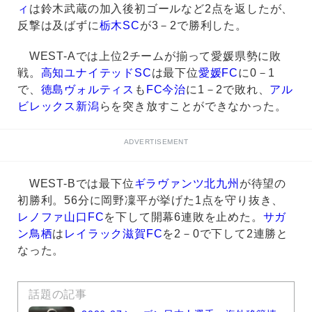
ィ
は鈴木武蔵の加入後初ゴールなど2点を返したが、
反撃は及ばずに
栃木SC
が3－2で勝利した。
WEST-Aでは上位2チームが揃って愛媛県勢に敗
戦。
高知ユナイテッドSC
は最下位
愛媛FC
に0－1
で、
徳島ヴォルティス
も
FC今治
に1－2で敗れ、
アル
ビレックス新潟
らを突き放すことができなかった。
ADVERTISEMENT
WEST-Bでは最下位
ギラヴァンツ北九州
が待望の
初勝利。56分に岡野凜平が挙げた1点を守り抜き、
レノファ山口FC
を下して開幕6連敗を止めた。
サガ
ン鳥栖
は
レイラック滋賀FC
を2－0で下して2連勝と
なった。
話題の記事