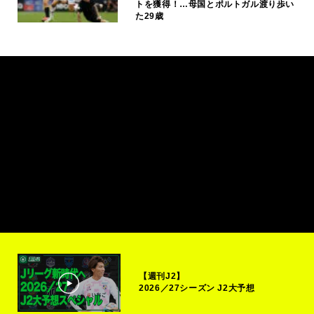
トを獲得！…母国とポルトガル渡り歩い
た29歳
【週刊J2】
2026／27シーズン J2大予想