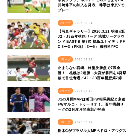
奈良クラブ、ポルティモネンセよりFW
川﨑修平の加入を発表…昨季は東京Vで
プレー
Jリーグ
2026.03.24
【写真ギャラリー】2026.3.21 明治安田
J2・J3百年構想リーグ 地域リーグラウ
ンド EAST-B 第7節 福島ユナイテッドF
C 3ー3（PK戦：3ー5） 藤枝MYFC
Jリーグ
2026.03.21
止まらない宮崎、終盤決勝点で7戦全
勝！ 札幌は2連勝…大宮が磐田を4発撃
破で首位奪還／J2・J3百年構想第7節
Jリーグ
2026.03.19
J1の月間MVPは町田FW相馬勇紀と京都
FWマルコ・トゥーリオ！…百年構想リ
ーグの2月度月間表彰が発表
Jリーグ
2026.03.19
栃木Cがブラジル人MFペドロ・アウグス