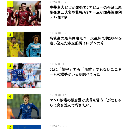
2026.08.09
中井卓大ピピが先発でJデビューの今治は黒
星発進…大宮や札幌ら9チームが開幕戦勝利
／J2第1節
2016.01.02
高校生の最高到達点？…天皇杯で横浜FMを
追い込んだ市立船橋イレブンの今
2015.05.10
J1に「苗字」でも「名前」でもないユニネ
ームの選手がいるか調べてみた
2019.01.15
マンC移籍の板倉滉が成長を誓う「がむしゃ
らに突き進んで行きたい」
2024.12.28