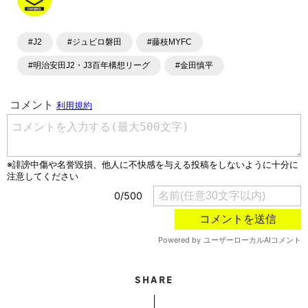
#J2
#ジュビロ磐田
#藤枝MYFC
#明治安田J2・J3百年構想リーグ
#金田慎平
SHARE