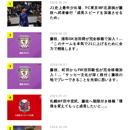
2026.06.26
J1史上最年少出場、FC東京MF北原槙が藤
枝へ武者修行「成長スピードを加速させる
ため」
2026.06.20
藤枝、浦和GK吉田舜が完全移籍で加入！…
「このチームを本気でJ1に上げるために全
力で精進します」
2026.06.17
藤枝、町田からFW沼田駿也が完全移籍加
入！…「サッカー文化が深く根付く藤枝の
地でプレーできることを光栄に思います」
2023.07.27
札幌MF田中宏武、藤枝へ期限付き移籍「環
境を変えてもっと成長したいと…」
2016.10.29