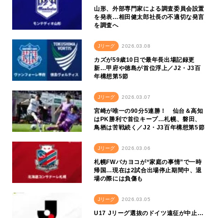
山形、外部専門家による調査委員会設置
を発表…相田健太郎社長の不適切な発言
を調査へ
Jリーグ
2026.03.08
カズが59歳10日で最年長出場記録更
新…甲府や徳島が首位浮上／J2・J3百
年構想第5節
Jリーグ
2026.03.07
宮崎が唯一の90分5連勝！ 仙台＆高知
はPK勝利で首位キープ…札幌、磐田、
鳥栖は苦戦続く／J2・J3百年構想第5節
Jリーグ
2026.03.06
札幌FWバカヨコが“家庭の事情”で一時
帰国…現在は2試合出場停止期間中、退
場の際には負傷も
Jリーグ
2026.03.05
U17 Jリーグ選抜のドイツ遠征が中止…