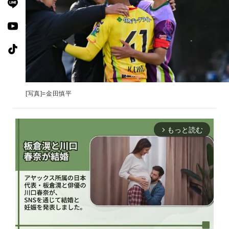
[写真]=金田慎平
もっと読む
arrow_forward_ios