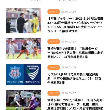
Jリーグ
2026.03.16
【写真ギャラリー】2026.3.14 明治安田
J2・J3百年構想リーグ 地域リーグラウ
ンド EAST-B 第6節 RB大宮アルディー
ジャ 1ー2 藤枝MYFC
Jリーグ
2026.03.14
宮崎が破竹の6連勝！ “信州ダービ
ー”は松本が5発大勝…札幌は磐田に劇的
勝利／J2・J3百年構想第6節
Jリーグ
2026.03.08
カズが59歳10日で最年長出場記録更
新…甲府や徳島が首位浮上／J2・J3百
年構想第5節
Jリーグ
2026.03.07
宮崎が唯一の90分5連勝！ 仙台＆高知
はPK勝利で首位キープ…札幌、磐田、
鳥栖は苦戦続く／J2・J3百年構想第5節