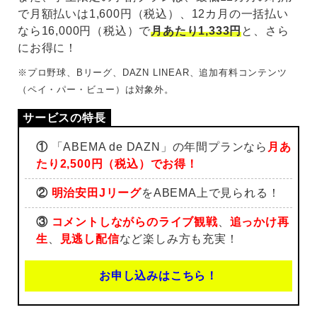
で月額払いは1,600円（税込）、12カ月の一括払い
なら16,000円（税込）で
月あたり1,333円
と、さら
にお得に！
※プロ野球、Bリーグ、DAZN LINEAR、追加有料コンテンツ
（ペイ・パー・ビュー）は対象外。
①
「ABEMA de DAZN」の年間プランなら
月あ
たり2,500円（税込）でお得！
②
明治安田Jリーグ
をABEMA上で見られる！
③
コメントしながらのライブ観戦
、
追っかけ再
生
、
見逃し配信
など楽しみ方も充実！
お申し込みはこちら！