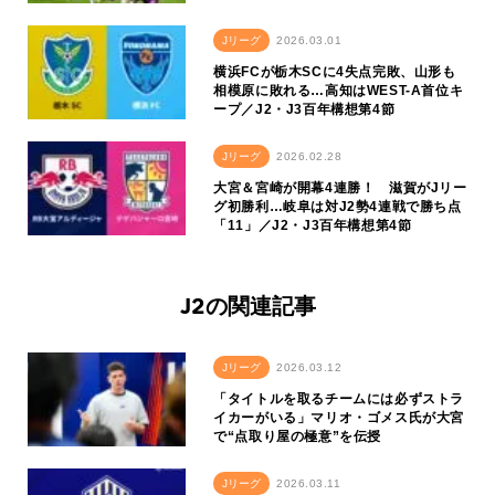
Jリーグ
2026.03.01
横浜FCが栃木SCに4失点完敗、山形も
相模原に敗れる…高知はWEST-A首位キ
ープ／J2・J3百年構想第4節
Jリーグ
2026.02.28
大宮＆宮崎が開幕4連勝！ 滋賀がJリー
グ初勝利…岐阜は対J2勢4連戦で勝ち点
「11」／J2・J3百年構想第4節
J2の関連記事
Jリーグ
2026.03.12
「タイトルを取るチームには必ずストラ
イカーがいる」マリオ・ゴメス氏が大宮
で“点取り屋の極意”を伝授
Jリーグ
2026.03.11