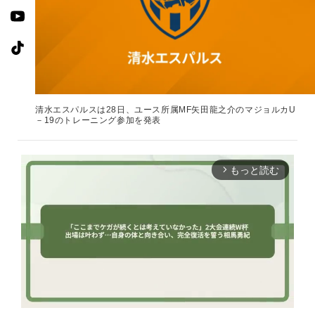
清水エスパルスは28日、ユース所属MF矢田龍之介のマジョルカU
－19のトレーニング参加を発表
もっと読む
arrow_forward_ios