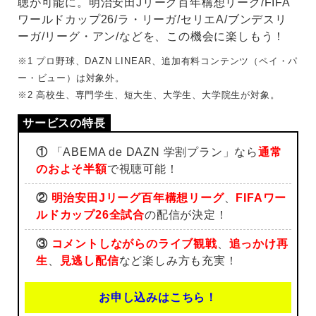
聴が可能に。明治安田Jリーグ百年構想リーグ/FIFA
ワールドカップ26/ラ・リーガ/セリエA/ブンデスリ
ーガ/リーグ・アン/などを、この機会に楽しもう！
※1 プロ野球、DAZN LINEAR、追加有料コンテンツ（ペイ・パ
ー・ビュー）は対象外。
※2 高校生、専門学生、短大生、大学生、大学院生が対象。
①
「ABEMA de DAZN 学割プラン」なら
通常
のおよそ半額
で視聴可能！
②
明治安田Jリーグ百年構想リーグ
、
FIFAワー
ルドカップ26全試合
の配信が決定！
③
コメントしながらのライブ観戦
、
追っかけ再
生
、
見逃し配信
など楽しみ方も充実！
お申し込みはこちら！