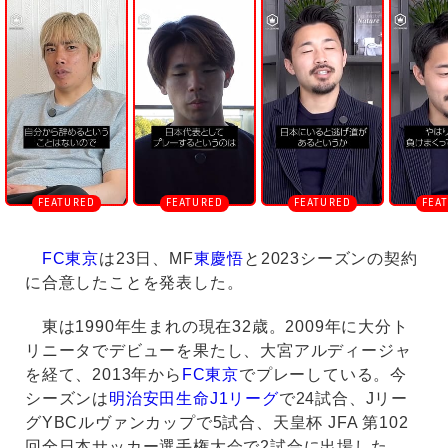
n
m
u
t
e
FC東京
は23日、MF
東慶悟
と2023シーズンの契約
に合意したことを発表した。
東は1990年生まれの現在32歳。2009年に大分ト
リニータでデビューを果たし、大宮アルディージャ
を経て、2013年から
FC東京
でプレーしている。今
シーズンは
明治安田生命J1リーグ
で24試合、Jリー
グYBCルヴァンカップで5試合、天皇杯 JFA 第102
回全日本サッカー選手権大会で2試合に出場した。