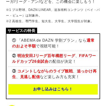
ーガ/リーグ・アン/などを、この機会に楽しもう！
※1 プロ野球、DAZN LINEAR、追加有料コンテンツ（ペイ・パ
ー・ビュー）は対象外。
※2 高校生、専門学生、短大生、大学生、大学院生が対象。
①
「ABEMA de DAZN 学割プラン」なら
通常
のおよそ半額
で視聴可能！
②
明治安田Jリーグ百年構想リーグ
、
FIFAワー
ルドカップ26全試合
の配信が決定！
③
コメントしながらのライブ観戦
、
追っかけ再
生
、
見逃し配信
など楽しみ方も充実！
お申し込みはこちら！