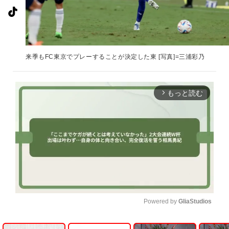
来季もFC東京でプレーすることが決定した東 [写真]=三浦彩乃
もっと読む
arrow_forward_ios
Powered by 
GliaStudios
U