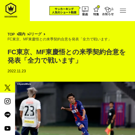
国内
Jリーグ
TOP
FC東京、MF東慶悟との来季契約合意を発表「全力で戦います」
FC東京、MF東慶悟との来季契約合意を
発表「全力で戦います」
2022.11.23