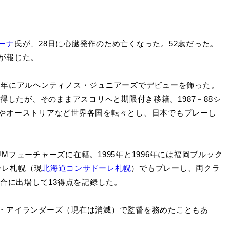
ーナ
氏が、28日に心臓発作のため亡くなった。52歳だった。
が報じた。
985年にアルヘンティノス・ジュニアーズでデビューを飾った。
得したが、そのままアスコリへと期限付き移籍。1987－88シ
やオーストリアなど世界各国を転々とし、日本でもプレーし
JMフューチャーズに在籍。1995年と1996年には福岡ブルック
ドーレ札幌（現
北海道コンサドーレ札幌
）でもプレーし、両クラ
試合に出場して13得点を記録した。
・アイランダーズ（現在は消滅）で監督を務めたこともあ