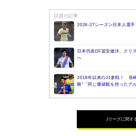
話題の記事
2026-27シーズン日本人
日本代表DF冨安健洋、クリ
へ
2018年以来のJ1参戦！ 
験”「同じ価値観を持ったグ
Jリーグ
に関す