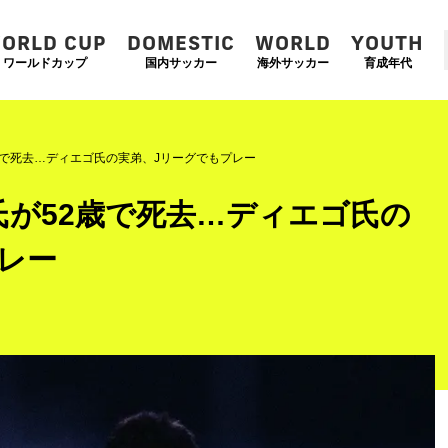
ORLD CUP
DOMESTIC
WORLD
YOUTH
ワールドカップ
国内サッカー
海外サッカー
育成年代
歳で死去…ディエゴ氏の実弟、Jリーグでもプレー
が52歳で死去…ディエゴ氏の
レー