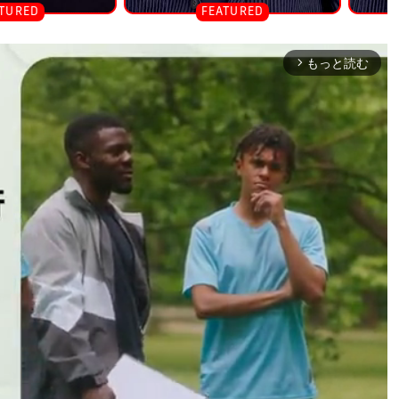
もっと読む
arrow_forward_ios