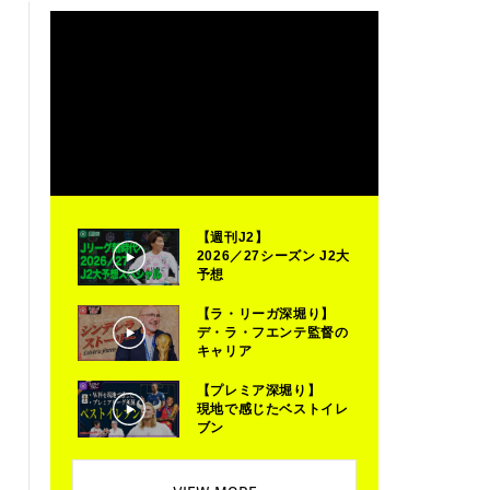
【週刊J2】
2026／27シーズン J2大
予想
【ラ・リーガ深堀り】
デ・ラ・フエンテ監督の
キャリア
【プレミア深堀り】
現地で感じたベストイレ
ブン