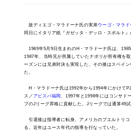
故ディエゴ・マラドーナ氏の実弟
ウーゴ・マラド
同日にイタリア紙『ガゼッタ・デッロ・スポルト』
1969年5月9日生まれのH・マラドーナ氏は、1
1987年、当時兄が所属していたナポリが所有権を取
ーズンには兄弟対決も実現した。その後はスペイン
た。
H・マラドーナ氏は1992年から1994年にかけてP
ス／
アビスパ福岡
、1997年と1998年にはコンサ
ブのJリーグ昇格に貢献した。Jリーグでは通算49
引退後は指導者に転身。アメリカのプエルトリコ
る。近年はユース年代の指導を行なっていた。