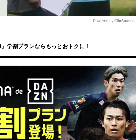
Powered by 
GliaStudios
Mute
DAZN」学割プランならもっとおトクに！