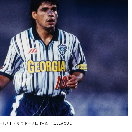
したH・マラドーナ氏 [写真]＝J.LEAGUE