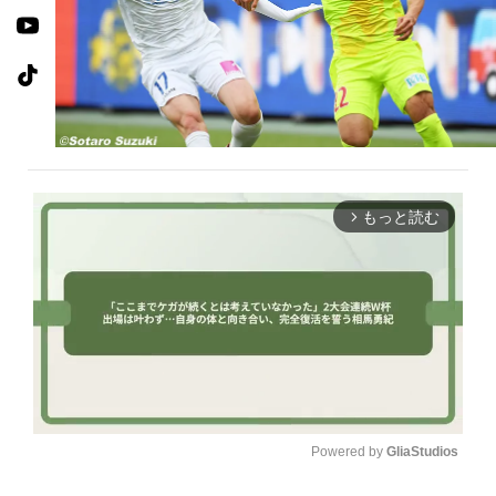
もっと読む
arrow_forward_ios
Powered by 
GliaStudios
U