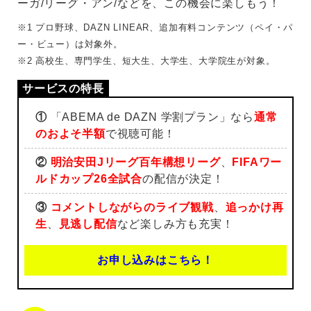
ーガ/リーグ・アン/などを、この機会に楽しもう！
※1 プロ野球、DAZN LINEAR、追加有料コンテンツ（ペイ・パ
ー・ビュー）は対象外。
※2 高校生、専門学生、短大生、大学生、大学院生が対象。
①
「ABEMA de DAZN 学割プラン」なら
通常
のおよそ半額
で視聴可能！
②
明治安田Jリーグ百年構想リーグ
、
FIFAワー
ルドカップ26全試合
の配信が決定！
③
コメントしながらのライブ観戦
、
追っかけ再
生
、
見逃し配信
など楽しみ方も充実！
お申し込みはこちら！