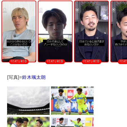
n
m
u
t
e
[写真]=
鈴木颯太朗