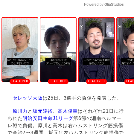
Powered by 
GliaStudios
U
n
m
u
t
e
セレッソ大阪
は25日、3選手の負傷を発表した。
原川力
と
坂元達裕
、
高木俊幸
はそれぞれ21日に行
われた
明治安田生命J1リーグ
第6節の湘南ベルマー
レ戦で負傷。原川と高木は右ハムストリング筋損傷
で全治2〜3週間、坂元は左ハムストリング筋損傷で