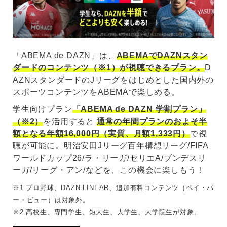
「ABEMA de DAZN」は、
ABEMAでDAZNスタン
ダードのコンテンツ（※1）が視聴できるプラン。
D
AZNスタンダードのJリーグをはじめとした国内外の
スポーツコンテンツをABEMAで楽しめる。
学生向けプラン
「ABEMA de DAZN 学割プラン」
（※2）
を活用すると
通常の年間プランのおよそ半
額となる年額16,000円（実質、月額1,333円）
で視
聴が可能に。明治安田Jリーグ百年構想リーグ/FIFA
ワールドカップ26/ラ・リーガ/セリエA/ブンデスリ
ーガ/リーグ・アン/などを、この機会に楽しもう！
※1 プロ野球、DAZN LINEAR、追加有料コンテンツ（ペイ・パ
ー・ビュー）は対象外。
※2 高校生、専門学生、短大生、大学生、大学院生が対象。