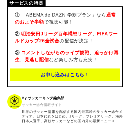
①
「ABEMA de DAZN 学割プラン」なら
通常
のおよそ半額
で視聴可能！
②
明治安田Jリーグ百年構想リーグ
、
FIFAワー
ルドカップ26全試合
の配信が決定！
③
コメントしながらのライブ観戦
、
追っかけ再
生
、
見逃し配信
など楽しみ方も充実！
お申し込みはこちら！
By サッカーキング編集部
サッカー総合情報サイト
世界のサッカー情報を配信する国内最高峰のサッカー総合メ
ディア。日本代表をはじめ、Jリーグ、プレミアリーグ、海外
日本人選手、高校サッカーなどの国内外の最新ニュース、コ
ラム、選手インタビュー、試合結果速報、ゲーム、ショッピ