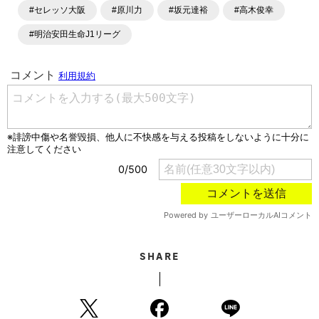
ングといったサッカーにまつわるあらゆる情報を提供してい
#セレッソ大阪
#原川力
#坂元達裕
#高木俊幸
ます。「X」「Instagram」「YouTube」「TikTok」など、
各種SNSサービスも充実したコンテンツを発信中。
#明治安田生命J1リーグ
SHARE