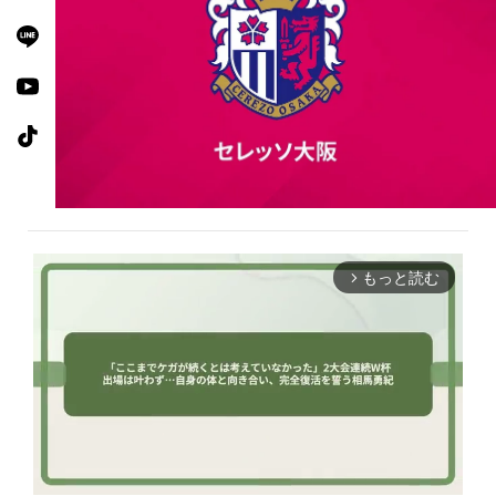
もっと読む
arrow_forward_ios