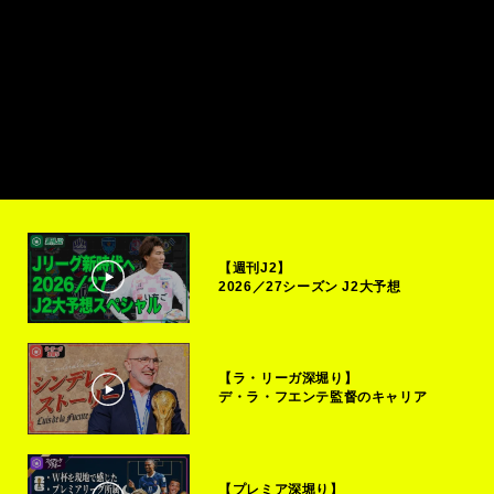
【週刊J2】
2026／27シーズン J2大予想
【ラ・リーガ深堀り】
デ・ラ・フエンテ監督のキャリア
【プレミア深堀り】